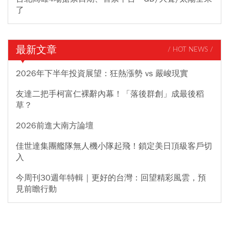
了
最新文章
/ HOT NEWS /
2026年下半年投資展望：狂熱漲勢 vs 嚴峻現實
友達二把手柯富仁裸辭內幕！「落後群創」成最後稻
草？
2026前進大南方論壇
佳世達集團艦隊無人機小隊起飛！鎖定美日頂級客戶切
入
今周刊30週年特輯｜更好的台灣：回望精彩風雲，預
見前瞻行動