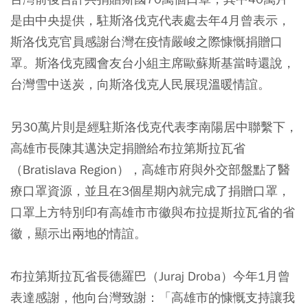
是由中央提供，駐斯洛伐克代表處去年4月曾表示，
斯洛伐克官員感謝台灣在疫情嚴峻之際慷慨捐贈口
罩。斯洛伐克國會友台小組主席歐蘇斯基當時還說，
台灣雪中送炭，向斯洛伐克人民展現溫暖情誼。
另30萬片則是經駐斯洛伐克代表李南陽居中聯繫下，
高雄市長陳其邁決定捐贈給布拉第斯拉瓦省
（Bratislava Region），高雄市府與外交部盤點了醫
療口罩資源，並且在3個星期內就完成了捐贈口罩，
口罩上方特別印有高雄市市徽與布拉提斯拉瓦省的省
徽，顯示出兩地的情誼。
布拉第斯拉瓦省長德羅巴（Juraj Droba）今年1月曾
表達感謝，他向台灣致謝：「高雄市的慷慨支持讓我