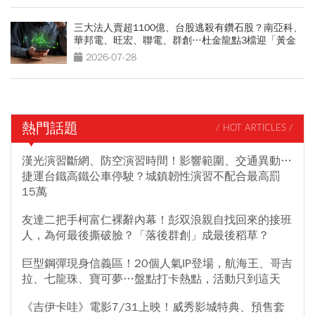
三大法人賣超1100億、台股逃殺有鑽石股？南亞科、
華邦電、旺宏、聯電、群創…杜金龍點3檔迎「黃金
坑」買點
2026-07-28
熱門話題
/ HOT ARTICLES /
漢光演習斷網、防空演習時間！影響範圍、交通異動…
捷運台鐵高鐵公車停駛？城鎮韌性演習不配合最高罰
15萬
友達二把手柯富仁裸辭內幕！彭双浪親自找回來的接班
人，為何最後撕破臉？「落後群創」成最後稻草？
巨型鋼彈現身信義區！20個人氣IP登場，航海王、哥吉
拉、七龍珠、寶可夢…盤點打卡熱點，活動只到這天
《吉伊卡哇》電影7/31上映！威秀影城特典、預售套