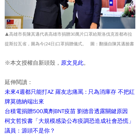
▲高雄市長陳其邁代表高雄市捐贈30萬片口罩給斯洛伐克首都布拉
提斯拉瓦省，圖為今(24日)口罩捐贈儀式。 圖：翻攝自陳其邁臉書
※本文授權自新頭殼，
原文見此
。
延伸閱讀：
未來4週都只能打AZ 羅友志痛罵 : 只為消庫存 不把紅
牌莫德納端出來
台積電捐贈500萬劑BNT疫苗 劉德音透露關鍵原因
柯文哲投書「大規模感染公布疫調恐造成社會恐慌」
議員：源頭不是你？