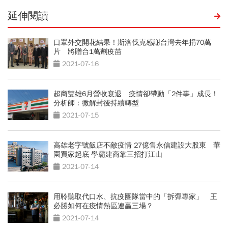
延伸閱讀
口罩外交開花結果！斯洛伐克感謝台灣去年捐70萬
片 將贈台1萬劑疫苗
2021-07-16
超商雙雄6月營收衰退 疫情卻帶動「2件事」成長！
分析師：微解封後持續轉型
2021-07-15
高雄老字號飯店不敵疫情 27億售永信建設大股東 華
園買家起底 學霸建商靠三招打江山
2021-07-14
用聆聽取代口水、抗疫團隊當中的「拆彈專家」 王
必勝如何在疫情熱區連贏三場？
2021-07-14