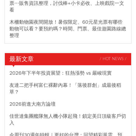
票…販售資訊整理，討伐棒+小卡必收、上映戲院一文
看
木柵動物園夜間開放！暑假限定、60元星光票有哪些
動物可以看？要預約嗎？時間、門票、最佳遊園路線總
整理
最新文章
/ HOT NEWS /
2026年下半年投資展望：狂熱漲勢 vs 嚴峻現實
友達二把手柯富仁裸辭內幕！「落後群創」成最後稻
草？
2026前進大南方論壇
佳世達集團艦隊無人機小隊起飛！鎖定美日頂級客戶切
入
今周刊30週年特輯｜更好的台灣：回望精彩風雲，預