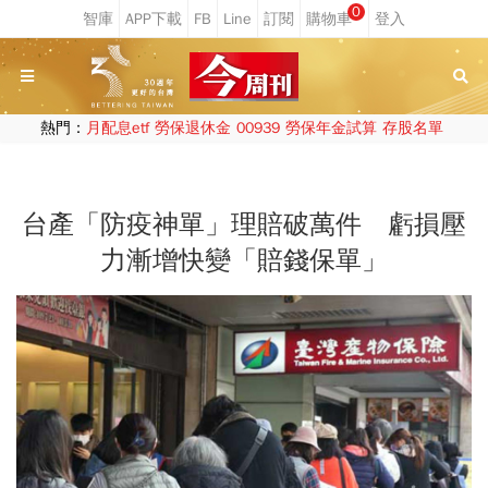
0
熱門：
月配息etf
勞保退休金
00939
勞保年金試算
存股名單
台產「防疫神單」理賠破萬件 虧損壓
力漸增快變「賠錢保單」