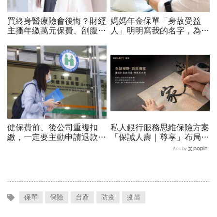
買終身醫療險會後悔？財經
媽媽年金保單「身故受益
主播年繳萬元保費、剖腹產
人」明明寫我的名字，為何
血淚告白「沒有實支實
理賠金要跟兄弟分、還要繳
付」：繳費20年保障一輩
遺產稅？年金險陷阱大揭密
子藏5大陷阱
健保費前、後公司重複扣
私人銀行服務思維保險方案
繳，一定要主動申請退款？
「保誠人壽｜尊享」布局高
健保署親解：重複2個月將
資產家族保障藍圖
Ads by
做「這動作」免擔心
保單
保險
台產
防疫
疫苗