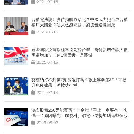
2021-07-15
台積電法說》疫苗捐贈政治化？中國武力犯台成台積
客戶大隱憂？法人敏感問題，劉德音這樣回應
2021-07-15
這些國家疫苗接種率遠高於台灣 為何新增確診人數
明顯增加？「這3個因素」是關鍵
2021-07-15
莫德納打不到第2劑能混打嗎？張上淳曝搭AZ「可提
升免疫效果」將掀搶打潮
2021-07-14
鴻海股價250元能買嗎？杜金龍「手上一定要有」減
碼一半原因曝光！聯發科、聯電…逆勢加碼這些個股
2026-08-02