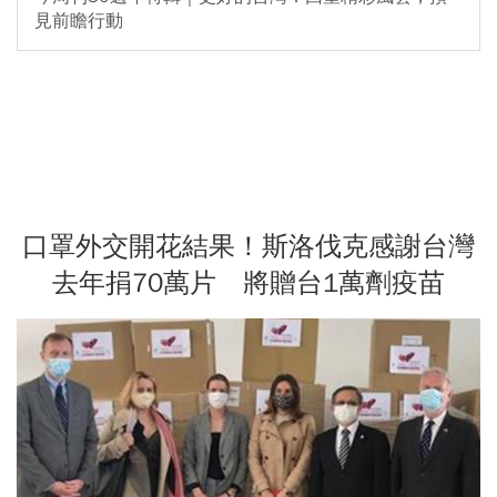
見前瞻行動
口罩外交開花結果！斯洛伐克感謝台灣
去年捐70萬片 將贈台1萬劑疫苗