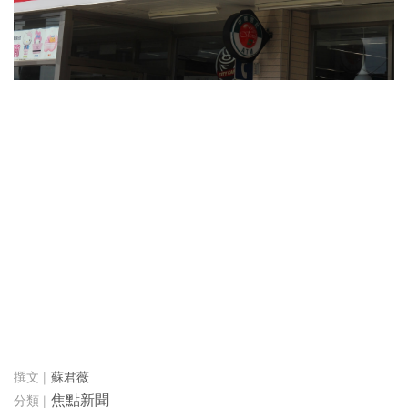
蘇君薇
焦點新聞