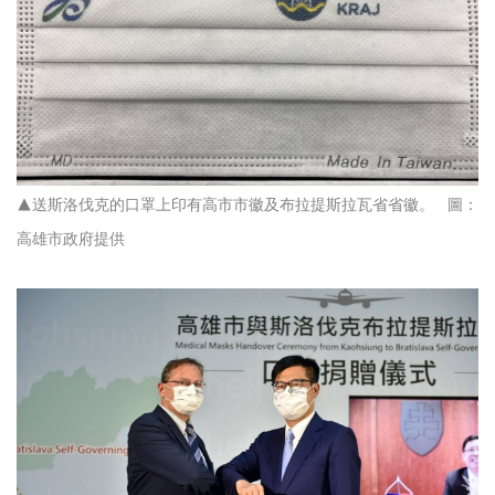
▲送斯洛伐克的口罩上印有高市市徽及布拉提斯拉瓦省省徽。 圖：
高雄市政府提供