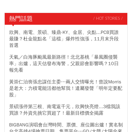
熱門話題
/ HOT STORIES /
欣興、南電、景碩、臻鼎-KY、金居、尖點...PCB買誰
最賺？杜金龍點名「這檔」爆炸性強漲，11月末升段
首選
天氣／白海豚颱風最新路徑！北北基桃「暴風圈侵襲
率」出爐，這天估發布海警，父親節會影響嗎？10日
報先看
黃崇仁治喪張忠謀任主委…兩人交情曝光！曾說Morris
是老大：力積電能活都他幫我！遺屬發聲「明年定要配
股」
景碩漲停第三根、南電返千元，欣興快亮燈...3檔我該
買誰？外資先挑它買超了！最新目標價全揭露
BIGBANG演唱會台灣時間、票價、座位圖出爐！實名制
台北高雄4場搶票日期、售票平台…GD/大聲/太陽全來