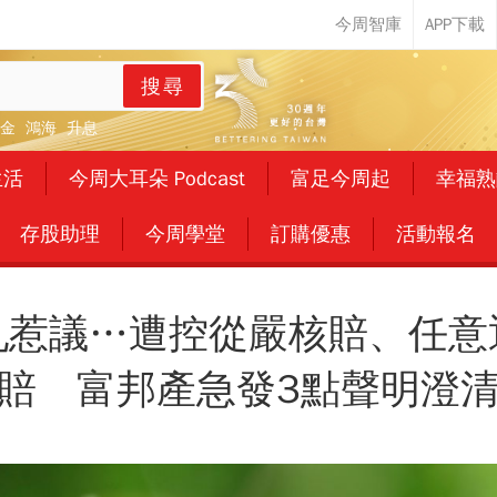
搜尋
金
鴻海
升息
生活
今周大耳朵 Podcast
富足今周起
幸福熟
存股助理
今周學堂
訂購優惠
活動報名
亂惹議…遭控從嚴核賠、任意
賠 富邦產急發3點聲明澄