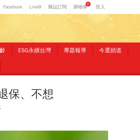
0
齡
ESG永續台灣
專題報導
今選頻道
退保、不想
清