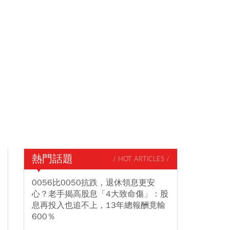
熱門話題
/ HOT ARTICLES /
0056比0050抗跌，退休領息更安
心？老手揭高股息「4大致命傷」：股
息再投入也追不上，13年總報酬竟輸
600％