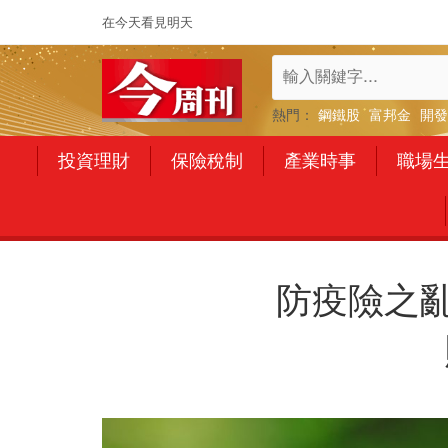
在今天看見明天
熱門：
鋼鐵股
富邦金
開發
投資理財
保險稅制
產業時事
職場
防疫險之