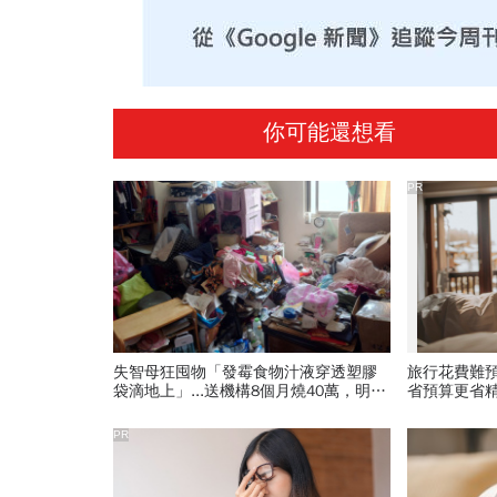
你可能還想看
PR
失智母狂囤物「發霉食物汁液穿透塑膠
旅行花費難
袋滴地上」...送機構8個月燒40萬，明明
省預算更省
有買長照險為何不理賠？
PR