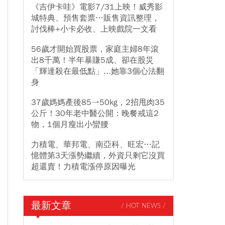
《吉伊卡哇》電影7/31上映！威秀影
城特典、預售套票…販售資訊整理，
討伐棒+小卡必收、上映戲院一文看
56歲才開始買股票，家庭主婦8年滾
出8千萬！半年暴賺5成、卻在股災
「輝達殺在最低點」...她靠3個心法翻
身
37歲媽媽產後85→50kg，2招甩肉35
公斤！30年老中醫公開：晚餐戒這2
物，1個月瘦出小蠻腰
力積電、華邦電、南亞科、旺宏…記
憶體第3天漲勢繼續，外資只剩它沒買
超還賣！力積電漲停原因曝光
最新文章
/ HOT NEWS /