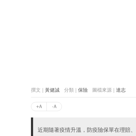
黃健誠
保險
達志
+A
-A
近期隨著疫情升溫，防疫險保單在理賠、