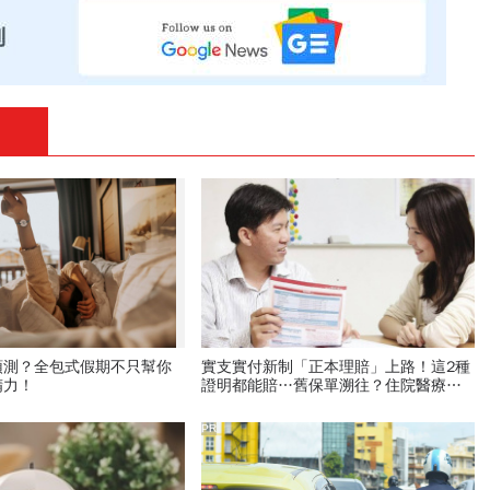
預測？全包式假期不只幫你
實支實付新制「正本理賠」上路！這2種
精力！
證明都能賠…舊保單溯往？住院醫療和
意外險能同時請？5重點必看
PR