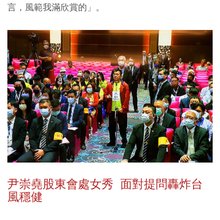
言，風範我滿欣賞的」。
尹崇堯股東會處女秀 面對提問轟炸台
風穩健