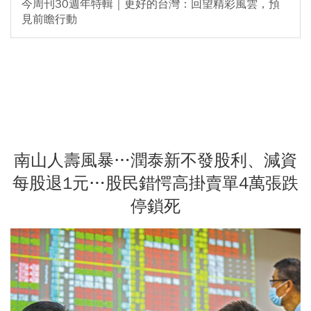
今周刊30週年特輯｜更好的台灣：回望精彩風雲，預
見前瞻行動
南山人壽風暴…潤泰新不發股利、減資
每股退1元…股民錯愕高掛賣單4萬張跌
停鎖死