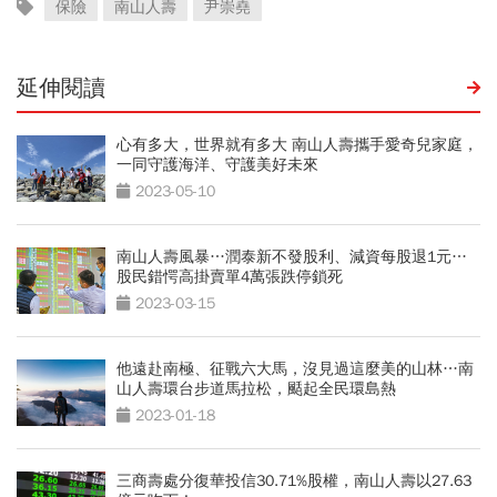
保險
南山人壽
尹崇堯
延伸閱讀
心有多大，世界就有多大 南山人壽攜手愛奇兒家庭，
一同守護海洋、守護美好未來
2023-05-10
南山人壽風暴…潤泰新不發股利、減資每股退1元…
股民錯愕高掛賣單4萬張跌停鎖死
2023-03-15
他遠赴南極、征戰六大馬，沒見過這麼美的山林…南
山人壽環台步道馬拉松，颳起全民環島熱
2023-01-18
三商壽處分復華投信30.71%股權，南山人壽以27.63