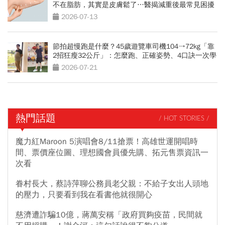
不在脂肪，其實是皮膚鬆了…醫揭減重後最常見困擾
2026-07-13
節拍超慢跑是什麼？45歲遊覽車司機104→72kg「靠
2招狂瘦32公斤」：怎麼跑、正確姿勢、4口訣一次學
會
2026-07-21
熱門話題
/ HOT STORIES /
魔力紅Maroon 5演唱會8/11搶票！高雄世運開唱時
間、票價座位圖、理想國會員優先購、拓元售票資訊一
次看
眷村長大，蔡詩萍聊公務員老父親：不給子女出人頭地
的壓力，只要看到我在看書他就很開心
慈濟遭詐騙10億，蔣萬安稱「政府買夠疫苗，民間就