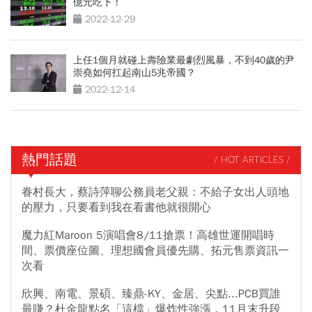
億元吃下！
2022-12-29
上任1個月就碰上壽險業最劇烈風暴，不到40歲的尹
崇堯如何扛起南山5兆帝國？
2022-12-14
熱門話題
/ HOT ARTICLES /
眷村長大，蔡詩萍聊公務員老父親：不給子女出人頭地
的壓力，只要看到我在看書他就很開心
魔力紅Maroon 5演唱會8/11搶票！高雄世運開唱時
間、票價座位圖、理想國會員優先購、拓元售票資訊一
次看
欣興、南電、景碩、臻鼎-KY、金居、尖點...PCB買誰
最賺？杜金龍點名「這檔」爆炸性強漲，11月末升段