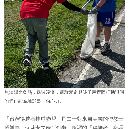
無謂陽光炙熱，透過淨灘，這群愛奇兒孩子用實際行動證明
他們也能為地球盡一份心力。
「台灣得勝者棒球聯盟」是由一對來自美國的傳教士
威樂義、何莉安夫婦所創辦，所謂的「得勝者」翻譯