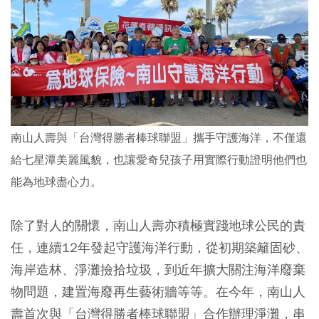
南山人壽與「台灣得勝者棒球聯盟」攜手守護海洋，不僅還
給七星潭美麗風貌，也讓愛奇兒孩子用實際行動證明他們也
能為地球盡心力。
除了對人的關懷，南山人壽亦積極實踐地球公民的責
任，連續12年發起守護海洋行動，從初期築籬固砂、
海岸造林、淨灘撿拾垃圾，到近年擴大關注海洋廢棄
物問題，建置海廢再生藝術牆等等。在今年，南山人
壽首次與「台灣得勝者棒球聯盟」合作辦理淨灘，串