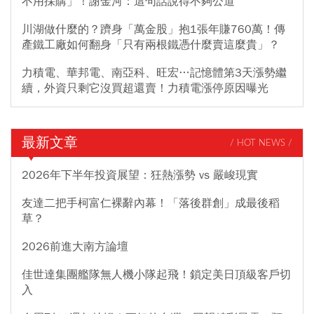
不用採購」！謝金河：這句話說得不夠公道
川湖做什麼的？躋身「萬金股」抱1張年賺760萬！傳
產鐵工廠如何翻身「只有兩根鐵憑什麼賣這麼貴」？
力積電、華邦電、南亞科、旺宏…記憶體第3天漲勢繼
續，外資只剩它沒買超還賣！力積電漲停原因曝光
最新文章
/ HOT NEWS /
2026年下半年投資展望：狂熱漲勢 vs 嚴峻現實
友達二把手柯富仁裸辭內幕！「落後群創」成最後稻
草？
2026前進大南方論壇
佳世達集團艦隊無人機小隊起飛！鎖定美日頂級客戶切
入