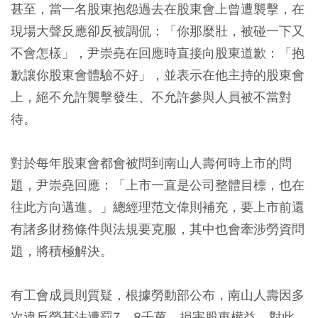
甚至，當一名股東抱怨過去在股東會上曾遭襲擊，在
現場大聲反應卻反被調侃：「你那麼壯，被碰一下又
不會怎樣」，尹崇堯在回應時直接向股東道歉：「抱
歉讓你股東會體驗不好」，並表示在他主持的股東會
上，絕不允許襲擊發生、不允許參與人員被不當對
待。
對於每年股東會都會被問到南山人壽何時上市的問
題，尹崇堯回應：「上市一直是公司整體目標，也在
往此方向邁進。」總經理范文偉則補充，要上市前還
有諸多財務條件與法規要克服，其中也會牽涉勞資問
題，將積極解決。
有工會成員則質疑，根據勞動部公布，南山人壽因多
次違反勞基法遭罰7、8千萬，損害股東權益。對此，