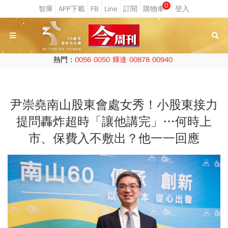
0
熱門：
0056
0050
輝達
00878
00940
尹崇堯南山股東會處女秀！小股東接力
提問轟炸超時「讓他講完」…何時上
市、保費入不敷出？他一一回應