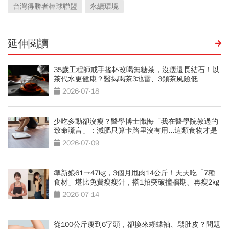
台灣得勝者棒球聯盟
永續環境
延伸閱讀
35歲工程師戒手搖杯改喝無糖茶，沒瘦還長結石！以
茶代水更健康？醫揭喝茶3地雷、3類茶風險低
2026-07-18
少吃多動卻沒瘦？醫學博士懺悔「我在醫學院教過的
致命謊言」：減肥只算卡路里沒有用...這類食物才是
囤脂魔王
2026-07-09
準新娘61→47kg，3個月甩肉14公斤！天天吃「7種
食材」堪比免費瘦瘦針，搭1招突破撞牆期、再瘦2kg
2026-07-14
從100公斤瘦到6字頭，卻換來蝴蝶袖、鬆肚皮？問題