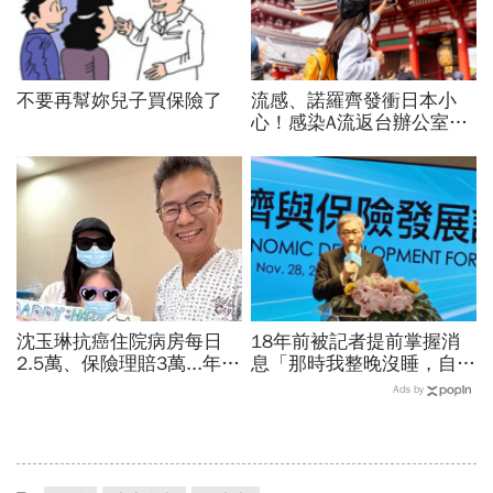
不要再幫妳兒子買保險了
流感、諾羅齊發衝日本小
心！感染A流返台辦公室
「差點團滅」…旅平險都能
賠？僅這5家有法定傳染病
沈玉琳抗癌住院病房每日
18年前被記者提前掌握消
2.5萬、保險理賠3萬...年繳
息「那時我整晚沒睡，自問
保費10萬划得來？試算驚
該怎辦」 黃天牧：每年
Ads by
人代價：為何終身險不如定
11月都會想起這件事
期險