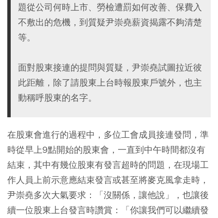
題從公司何時上市、勞檢遭罰如何改善、保費入
不敷出的危機，到質疑尹崇堯薪資揭露不夠清楚
等。
面對股東接連的提問與質疑，尹崇堯試圖拉近彼
此距離，除了請股東上台時報股東戶號外，也主
動稱呼股東的名字。
在股東會進行的過程中，多位工會成員接連發問，準
時從早上9點開始的股東會，一直到中午時間都沒有
結束，其中有幾位股東有發言超時的問題，在現場工
作人員上前示意應結束發言或甚至將麥克風拿走時，
尹崇堯多次大氣要求：「沒關係，讓他說」，也讓後
續一位股東上台發言時讚賞：「你讓我們可以繼續發