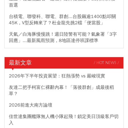
首選
台積電、聯發科、聯電、群創...台股飆逾1400點叩關
45K，V型反轉來了？杜金龍先挑2檔「便當股」
天氣／白海豚慢慢跳！週日陸警有可能？氣象署「3字
回應」...最新風雨預測，8地區達停班課標準
最新文章
/ HOT NEWS /
2026年下半年投資展望：狂熱漲勢 vs 嚴峻現實
友達二把手柯富仁裸辭內幕！「落後群創」成最後稻
草？
2026前進大南方論壇
佳世達集團艦隊無人機小隊起飛！鎖定美日頂級客戶切
入