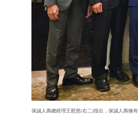
保誠人壽總經理王慰慈(右二)指出，保誠人壽擁