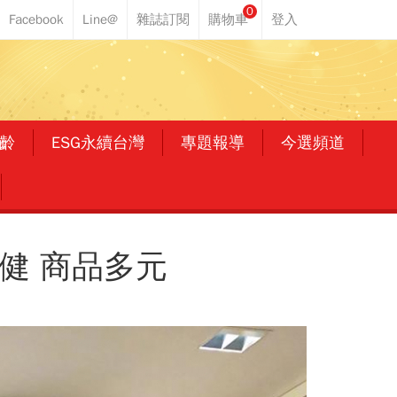
0
齡
ESG永續台灣
專題報導
今選頻道
健 商品多元