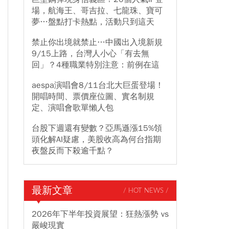
場，航海王、哥吉拉、七龍珠、寶可
夢…盤點打卡熱點，活動只到這天
禁止你出境就禁止…中國出入境新規
9/15上路，台灣人小心「有去無
回」？4種職業特別注意：前例在這
aespa演唱會8/11台北大巨蛋登場！
開唱時間、票價座位圖、實名制規
定、演唱會歌單懶人包
台股下週還有變數？亞馬遜漲15%領
頭化解AI疑慮，美股收高為何台指期
夜盤反而下殺逾千點？
最新文章
/ HOT NEWS /
2026年下半年投資展望：狂熱漲勢 vs
嚴峻現實