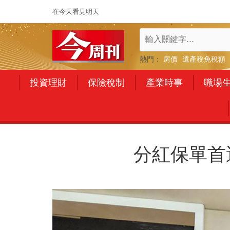
在今天看見明天
熱門：
房價
遺產稅免稅額
投資理財
保險稅制
產業時事
職場
分紅保單首