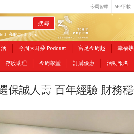
搜尋
fed
高股息etf
美元
生活
今周大耳朵 Podcast
富足今周起
幸福熟
存股助理
今周學堂
訂購優惠
活動報名
選保誠人壽 百年經驗 財務穩