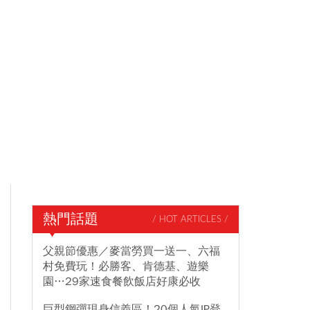
熱門話題
/ HOT ARTICLES /
父親節優惠／麥當勞買一送一、六福
村免費玩！必勝客、肯德基、遊樂
園…29家速食餐飲飯店好康必收
巨型鋼彈現身信義區！20個人氣IP登