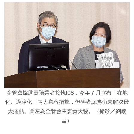
金管會協助壽險業者接軌ICS，今年７月宣布「在地
化、過渡化」兩大寬容措施，但學者認為仍未解決最
大痛點。圖左為金管會主委黃天牧。（攝影／劉咸
昌）