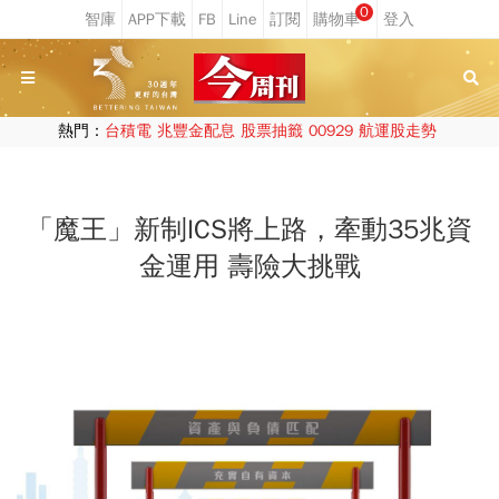
0
熱門：
台積電
兆豐金配息
股票抽籤
00929
航運股走勢
「魔王」新制ICS將上路，牽動35兆資
金運用 壽險大挑戰