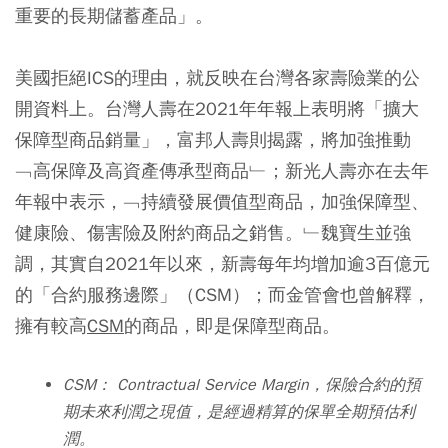
重要的長期儲蓄產品」。
美國拒絕ICS的理由，就反映在台灣各家壽險業的公
開資料上。台灣人壽在2021年年報上表明將「擴大
保障型商品銷量」，富邦人壽則揭露，將加強推動
﹁高保障及高資產傳承型商品﹂；新光人壽亦在去年
年報中表示，﹁持續發展價值型商品，加強保障型、
健康險、傷害險及附約商品之銷售。﹂魏寶生並強
調，其實自2021年以來，新壽每年均增加逾3百億元
的「合約服務邊際」（CSM）；而金管會也曾解釋，
擁有較高
CSM
的商品，即是保障型商品。
CSM： Contractual Service Margin，保險合約的預
期未來利潤之現值，是經過精算的保單全期預估利
潤。