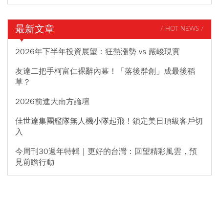
最新文章
/ HOT NEWS /
2026年下半年投資展望：狂熱漲勢 vs 嚴峻現實
友達二把手柯富仁裸辭內幕！「落後群創」成最後稻
草？
2026前進大南方論壇
佳世達集團艦隊無人機小隊起飛！鎖定美日頂級客戶切
入
今周刊30週年特輯｜更好的台灣：回望精彩風雲，預
見前瞻行動