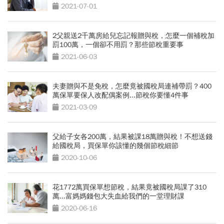
2021-07-01
2父親送2千萬房給兒忘記報贈與稅，怎麼一個補稅加
罰100萬，一個卻不用罰？那些節稅重要事
2021-06-03
夫妻贈與不是免稅，怎麼竟被國稅局連補帶罰？400
萬保單要保人改配偶案例...節稅你要懂4件事
2021-03-09
父給子女各200萬，結果被課18萬贈與稅！不想送錢
給國稅局，買保單你該懂的幾個節稅細節
2020-10-06
花1772萬買保單想節稅，結果竟被國稅局課了310
萬...富媽媽錢包大失血給我們的一堂理財課
2020-06-16