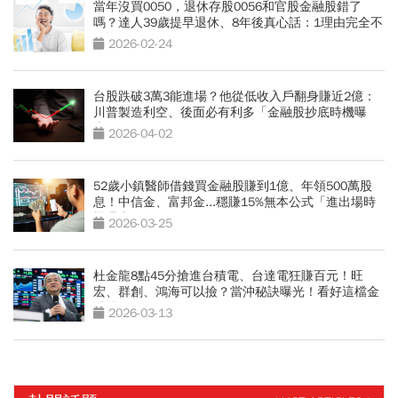
當年沒買0050，退休存股0056和官股金融股錯了
嗎？達人39歲提早退休、8年後真心話：1理由完全不
後悔
2026-02-24
台股跌破3萬3能進場？他從低收入戶翻身賺近2億：
川普製造利空、後面必有利多「金融股抄底時機曝
光」
2026-04-02
52歲小鎮醫師借錢買金融股賺到1億、年領500萬股
息！中信金、富邦金...穩賺15%無本公式「進出場時
機曝光」
2026-03-25
杜金龍8點45分搶進台積電、台達電狂賺百元！旺
宏、群創、鴻海可以撿？當沖秘訣曝光！看好這檔金
融股衝百元
2026-03-13