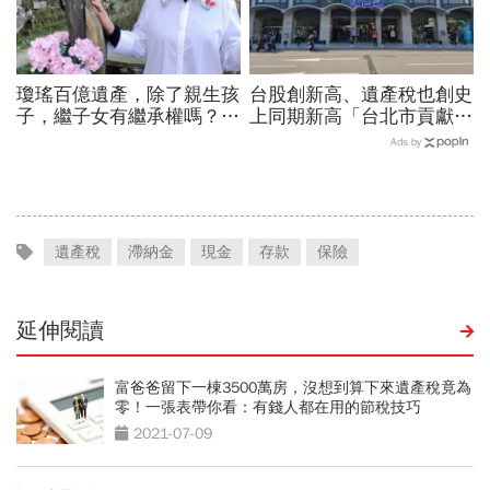
瓊瑤百億遺產，除了親生孩
台股創新高、遺產稅也創史
子，繼子女有繼承權嗎？再
上同期新高「台北市貢獻過
婚注意！這3種情況，前妻
半稅收」…遺產稅免稅額多
Ads by
的孩子可分走財產
少？明年可望再拉高！
遺產稅
滯納金
現金
存款
保險
延伸閱讀
富爸爸留下一棟3500萬房，沒想到算下來遺產稅竟為
零！一張表帶你看：有錢人都在用的節稅技巧
2021-07-09