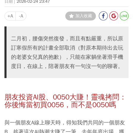
2026-02-24 23:47
+A
-A
加入收藏
二月初，腰傷突然復發，而且有點嚴重，所以原
訂寒假所有的計畫全部取消（對原本期待出去玩
的老婆女兒真的抱歉），只能在家躺坐著滑手機
度日，在線上，陪著朋友有一句沒一句的聊著。
朋友投資AI股、0050大賺！靈魂拷問：
你後悔當初買0056，而不是0050嗎
與一個朋友A線上聊天時，得知我們共同的一個朋友
B，趁著這次AI熱潮大賺了一筆，去年年底出場，獲