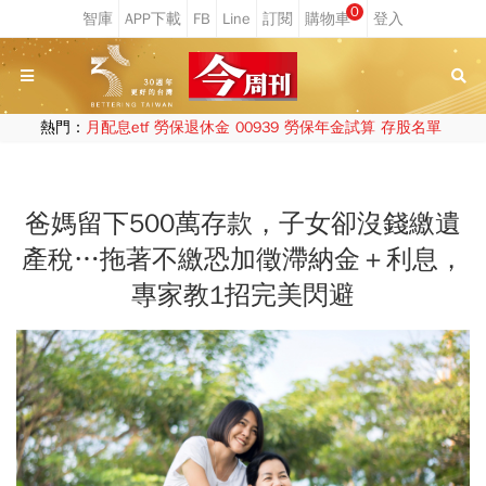
0
熱門：
月配息etf
勞保退休金
00939
勞保年金試算
存股名單
爸媽留下500萬存款，子女卻沒錢繳遺
產稅…拖著不繳恐加徵滯納金＋利息，
專家教1招完美閃避