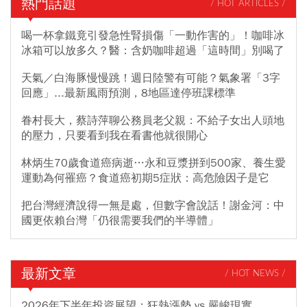
熱門話題
/ HOT ARTICLES /
喝一杯拿鐵竟引發急性腎損傷「一動作害的」！咖啡冰
冰箱可以放多久？醫：含奶咖啡超過「這時間」別喝了
天氣／白海豚慢慢跳！週日陸警有可能？氣象署「3字
回應」...最新風雨預測，8地區達停班課標準
眷村長大，蔡詩萍聊公務員老父親：不給子女出人頭地
的壓力，只要看到我在看書他就很開心
林炳生70歲食道癌病逝…永和豆漿拼到500家、養生愛
運動為何罹癌？食道癌初期5症狀：高危險因子是它
把台灣經濟說得一無是處，但數字會說話！謝金河：中
國更依賴台灣「仍很需要我們的半導體」
最新文章
/ HOT NEWS /
2026年下半年投資展望：狂熱漲勢 vs 嚴峻現實