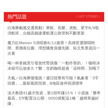
熱門話題
/ HOT STORIES /
白海豚颱風交通異動》華航、長榮、虎航、星宇8/9取
消航班，台鐵高鐵捷運航運公路管制不斷更新
魔力紅Maroon 5演唱會8/11搶票！高雄世運開唱時
間、票價座位圖、理想國會員優先購、拓元售票資訊一
次看
喝一杯拿鐵竟引發急性腎損傷「一動作害的」！咖啡冰
冰箱可以放多久？醫：含奶咖啡超過「這時間」別喝了
天氣／白海豚慢慢跳！週日陸警有可能？氣象署「3字
回應」...最新風雨預測，8地區達停班課標準
淡大教授41歲才投資，靠1招年賺15％！小資族「勝率
最高」ETF配置法公開：0050搭配這1種「越簡單越好
賺」