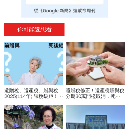
你可能還想看
遺贈稅、遺產稅、贈與稅
遺贈稅修正！遺產稅贈與稅
2025(114年) 課稅級距！繼
分期30萬門檻取消，死亡
承、贈與繳稅門檻一表看
前2年贈與「擬制遺產」額
懂：公式怎麼算
度可扣更多、受贈人依比例
負擔