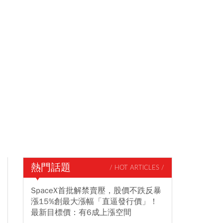
熱門話題
/ HOT ARTICLES /
SpaceX首批解禁賣壓，股價不跌反暴
漲15%創最大漲幅「直逼發行價」！
最新目標價：有6成上漲空間