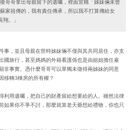
後哥哥拿出母親留下的遺囑，裡面宣稱「姊妹倆未曾
蘇家祖傳的，我有責任傳承，所以我不打算傳給女
長翔。」
件事，並且母親在世時姊妹倆不僅與其共同居住，亦支
出國旅行，甚至媽媽的外籍看護係也是由姐姐擔任雇
顯非事實。憑什麼哥哥可以單獨未徵得兩姊妹的同意
因移轉3棟房的所有權？
得利用遺囑，把自己的財產留給想要給的人。雖然法律
前如果你不爭不討，那麼就算老天爺想給禮物，你也只