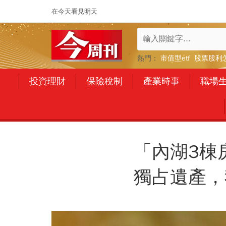
在今天看見明天
熱門：
市值型etf
股票股利
投資理財
保險稅制
產業時事
職場
「內湖3棟
獨占遺產，