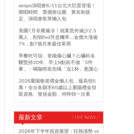
aespa演唱會8/11台北大巨蛋登場！
開唱時間、票價座位圖、實名制規
定、演唱會歌單懶人包
美國7月非農爆冷！就業意外減少2.3
萬人，削弱Fed升息機率...金價大漲逾
7%，創7個月來最佳單周
早餐吃可頌、拿鐵傷心臟？心臟科名
醫堅持20年、早上9點前不做「5件
事」：喝咖啡前先喝「這1杯」更護心
2026重陽敬老禮金懶人包，最高領5
萬！全台各縣市65歲以上重陽禮金領
取資格、發放金額、何時領一次看
最新文章
/ HOT NEWS /
2026年下半年投資展望：狂熱漲勢 vs