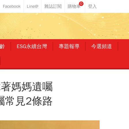
0
齡
ESG永續台灣
專題報導
今選頻道
拿著媽媽遺囑
囑常見2條路