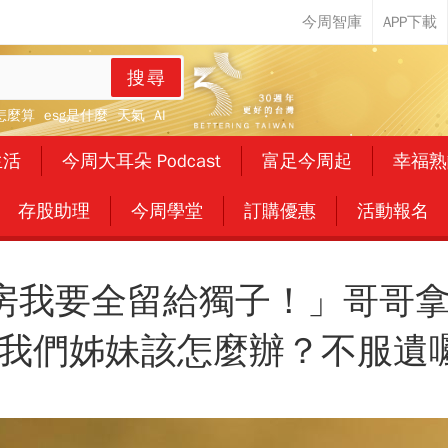
搜尋
怎麼算
esg是什麼
天氣
AI
生活
今周大耳朵 Podcast
富足今周起
幸福熟
存股助理
今周學堂
訂購優惠
活動報名
房我要全留給獨子！」哥哥
我們姊妹該怎麼辦？不服遺