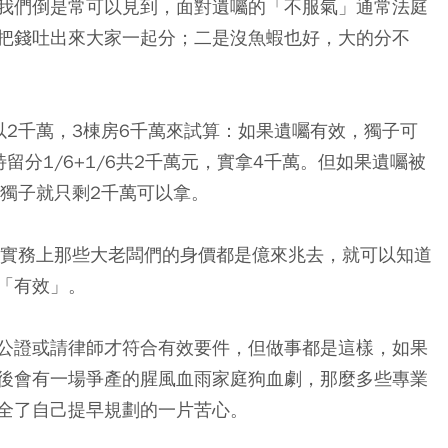
我們倒是常可以見到，面對遺囑的「不服氣」通常法庭
把錢吐出來大家一起分；二是沒魚蝦也好，大的分不
以2千萬，3棟房6千萬來試算：如果遺囑有效，獨子可
分1/6+1/6共2千萬元，實拿4千萬。但如果遺囑被
，獨子就只剩2千萬可以拿。
說實務上那些大老闆們的身價都是億來兆去，就可以知道
「有效」。
公證或請律師才符合有效要件，但做事都是這樣，如果
後會有一場爭產的腥風血雨家庭狗血劇，那麼多些專業
全了自己提早規劃的一片苦心。