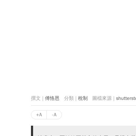
傅恪恩
稅制
shutterst
+A
-A