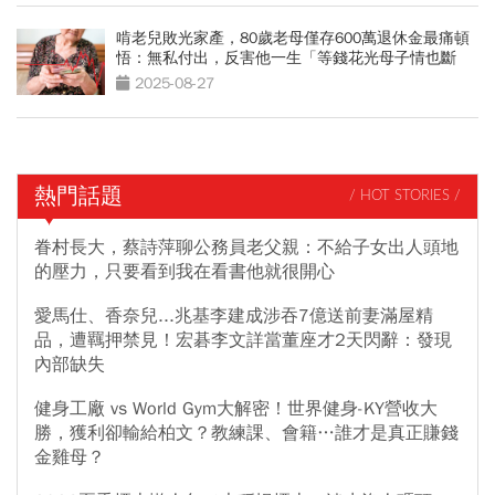
啃老兒敗光家產，80歲老母僅存600萬退休金最痛頓
悟：無私付出，反害他一生「等錢花光母子情也斷
了」
2025-08-27
熱門話題
/ HOT STORIES /
眷村長大，蔡詩萍聊公務員老父親：不給子女出人頭地
的壓力，只要看到我在看書他就很開心
愛馬仕、香奈兒...兆基李建成涉吞7億送前妻滿屋精
品，遭羈押禁見！宏碁李文詳當董座才2天閃辭：發現
內部缺失
健身工廠 vs World Gym大解密！世界健身-KY營收大
勝，獲利卻輸給柏文？教練課、會籍…誰才是真正賺錢
金雞母？