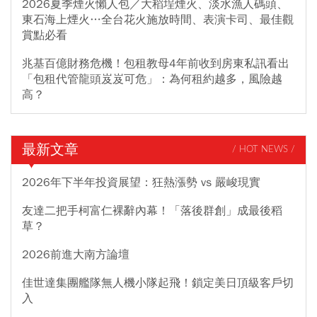
2026夏季煙火懶人包／大稻埕煙火、淡水漁人碼頭、
東石海上煙火…全台花火施放時間、表演卡司、最佳觀
賞點必看
兆基百億財務危機！包租教母4年前收到房東私訊看出
「包租代管龍頭岌岌可危」：為何租約越多，風險越
高？
最新文章
/ HOT NEWS /
2026年下半年投資展望：狂熱漲勢 vs 嚴峻現實
友達二把手柯富仁裸辭內幕！「落後群創」成最後稻
草？
2026前進大南方論壇
佳世達集團艦隊無人機小隊起飛！鎖定美日頂級客戶切
入