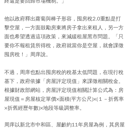
終還是要回歸市場機制。」
他以政府釋出蘿蔔與棒子形容，囤房稅2.0重點是打
擊空屋，一方面鼓勵房東將房子拿出來租人，另一方
面也希望透過這項政策，來減緩租屋黑市問題。
「只
要你不報租賃所得稅，政府就當你是空屋，就會課徵
囤房稅！」
周庠說。
不過，周庠也點出囤房稅的稅基太低問題，在現行稅
基下，政府依據「房屋評定現值」來課徵相關稅金。
根據財政部網站，房屋評定現值相關計算公式為：房
屋現值＝房屋核定單價×面積(平方公尺)×(１－折舊率
×折舊經歷年數)×地段等級調整率。
周庠以新北市中和區、屋齡約11年房屋為例，其房屋