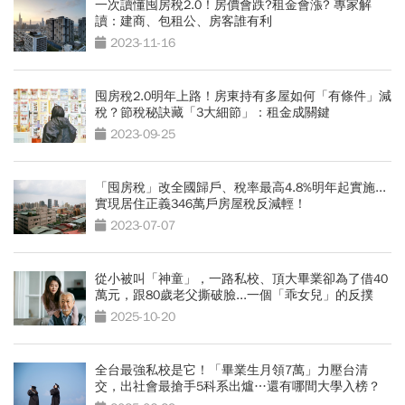
一次讀懂囤房稅2.0！房價會跌?租金會漲? 專家解
讀：建商、包租公、房客誰有利
2023-11-16
囤房稅2.0明年上路！房東持有多屋如何「有條件」減
稅？節稅秘訣藏「3大細節」：租金成關鍵
2023-09-25
「囤房稅」改全國歸戶、稅率最高4.8%明年起實施...
實現居住正義346萬戶房屋稅反減輕！
2023-07-07
從小被叫「神童」，一路私校、頂大畢業卻為了借40
萬元，跟80歲老父撕破臉...一個「乖女兒」的反撲
2025-10-20
全台最強私校是它！「畢業生月領7萬」力壓台清
交，出社會最搶手5科系出爐…還有哪間大學入榜？