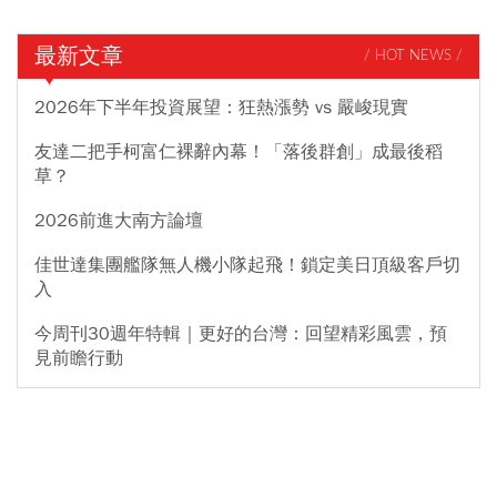
最新文章
/ HOT NEWS /
2026年下半年投資展望：狂熱漲勢 vs 嚴峻現實
友達二把手柯富仁裸辭內幕！「落後群創」成最後稻
草？
2026前進大南方論壇
佳世達集團艦隊無人機小隊起飛！鎖定美日頂級客戶切
入
今周刊30週年特輯｜更好的台灣：回望精彩風雲，預
見前瞻行動