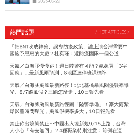
2025-06-29
熱門話題
/ HOT ARTICLES /
「把BNT吹成神藥、誤導防疫政策」誰上演台灣需要中
國施予恩惠的大戲？杜奕瑾：還防疫團隊一個公道
天氣／白海豚慢慢跳！週日陸警有可能？氣象署「3字
回應」...最新風雨預測，8地區達停班課標準
天氣／白海豚颱風最新路徑！北北基桃暴風圈侵襲率曝
光、8/7颱風假？三颱怎麼走，10日報先看
天氣／白海豚颱風最新路徑圖「陸警準備」！豪大雨紫
爆影響時間曝光，颱風假機率多大，10日報先看
禁止你出境就禁止…中國出入境新規9/15上路，台灣
人小心「有去無回」？4種職業特別注意：前例在這