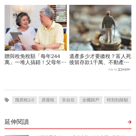
少？報稅時間、免稅額扣除
貢獻制度...單身族遺產自己
額、扶養親屬…綜所稅懶人
決定，修法重點一次看
包
贈與稅免稅額「每年244
遺產多少才要繳稅？富人死
萬」一堆人搞錯！父母年贈
後留存款1千萬、不動產5
488萬為何被課稅？專家揭
千萬...為何國稅局一毛遺產
Ads by
5雷區：當心被多扒層皮
稅也課不到
囤房稅2.0
房屋稅
非自住
全國歸戶
特別扣除額
延伸閱讀