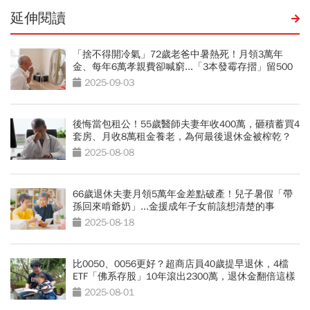
延伸閱讀
「捨不得開冷氣」72歲老爸中暑熱死！月領3萬年
金、每年6萬孝親費卻喊窮...「3本發霉存摺」留500
萬遺產啟示
2025-09-03
後悔當包租公！55歲醫師夫妻年收400萬，砸積蓄買4
套房、月收8萬租金養老，為何最後退休金被榨乾？
2025-08-08
66歲退休夫妻月領5萬年金差點破產！兒子暑假「帶
孫回來啃爺奶」...金援成年子女前該想清楚的事
2025-08-18
比0050、0056更好？超商店員40歲提早退休，4檔
ETF「佛系存股」10年滾出2300萬，退休金翻倍這樣
買
2025-08-01