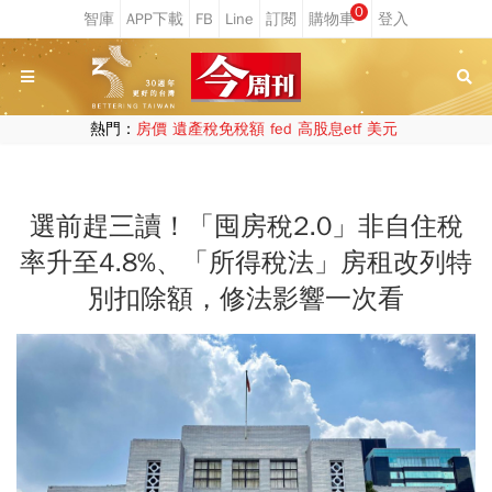
0
熱門：
房價
遺產稅免稅額
fed
高股息etf
美元
選前趕三讀！「囤房稅2.0」非自住稅
率升至4.8%、「所得稅法」房租改列特
別扣除額，修法影響一次看