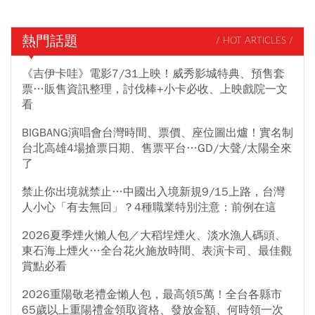
熱門話題
/ HOT ARTICLES /
《吉伊卡哇》電影7/31上映！威秀影城特典、預售套
票…販售資訊整理，討伐棒+小卡必收、上映戲院一文
看
BIGBANG演唱會台灣時間、票價、座位圖出爐！實名制
台北高雄4場搶票日期、售票平台…GD/大聲/太陽全來
了
禁止你出境就禁止…中國出入境新規9/15上路，台灣
人小心「有去無回」？4種職業特別注意：前例在這
2026夏季煙火懶人包／大稻埕煙火、淡水漁人碼頭、
東石海上煙火…全台花火施放時間、表演卡司、最佳觀
賞點必看
2026重陽敬老禮金懶人包，最高領5萬！全台各縣市
65歲以上重陽禮金領取資格、發放金額、何時領一次