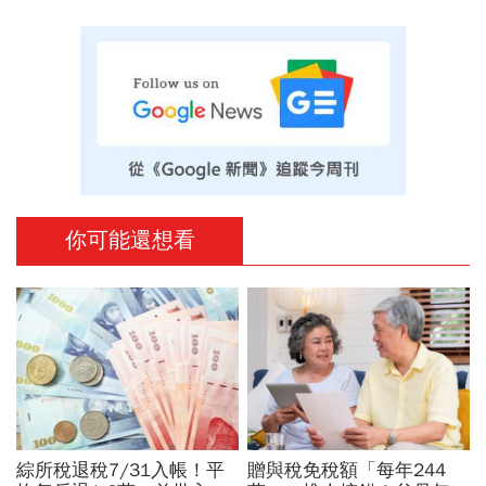
你可能還想看
綜所稅退稅7/31入帳！平
贈與稅免稅額「每年244