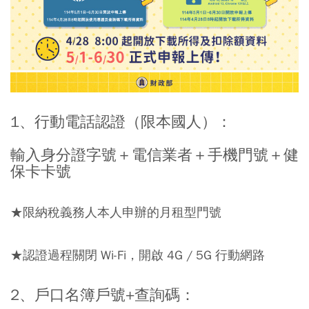
⠀⠀
1、行動電話認證（限本國人）：
輸入身分證字號＋電信業者＋手機門號＋健
保卡卡號
★限納稅義務人本人申辦的月租型門號
★認證過程關閉 Wi-Fi，開啟 4G / 5G 行動網路
⠀⠀
2、戶口名簿戶號+查詢碼：