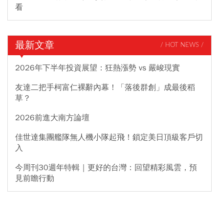
看
最新文章
/ HOT NEWS /
2026年下半年投資展望：狂熱漲勢 vs 嚴峻現實
友達二把手柯富仁裸辭內幕！「落後群創」成最後稻
草？
2026前進大南方論壇
佳世達集團艦隊無人機小隊起飛！鎖定美日頂級客戶切
入
今周刊30週年特輯｜更好的台灣：回望精彩風雲，預
見前瞻行動