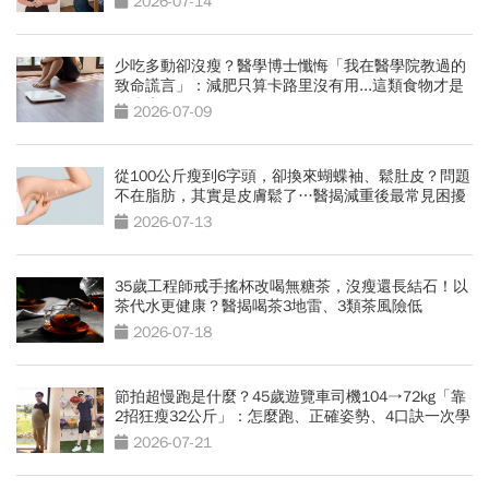
2026-07-14
少吃多動卻沒瘦？醫學博士懺悔「我在醫學院教過的
致命謊言」：減肥只算卡路里沒有用...這類食物才是
囤脂魔王
2026-07-09
從100公斤瘦到6字頭，卻換來蝴蝶袖、鬆肚皮？問題
不在脂肪，其實是皮膚鬆了…醫揭減重後最常見困擾
2026-07-13
35歲工程師戒手搖杯改喝無糖茶，沒瘦還長結石！以
茶代水更健康？醫揭喝茶3地雷、3類茶風險低
2026-07-18
節拍超慢跑是什麼？45歲遊覽車司機104→72kg「靠
2招狂瘦32公斤」：怎麼跑、正確姿勢、4口訣一次學
會
2026-07-21