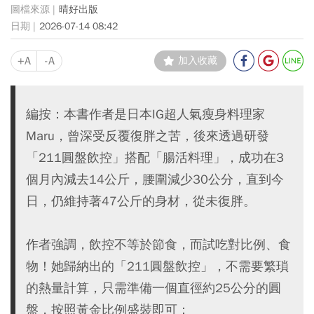
晴好出版
2026-07-14 08:42
+A
-A
加入收藏
編按：本書作者是日本IG超人氣瘦身料理家
Maru，曾深受反覆復胖之苦，後來透過研發
「211圓盤飲控」搭配「腸活料理」，成功在3
個月內減去14公斤，腰圍減少30公分，直到今
日，仍維持著47公斤的身材，從未復胖。
作者強調，飲控不等於節食，而試吃對比例、食
物！她歸納出的「211圓盤飲控」，不需要繁瑣
的熱量計算，只需準備一個直徑約25公分的圓
盤，按照黃金比例盛裝即可：