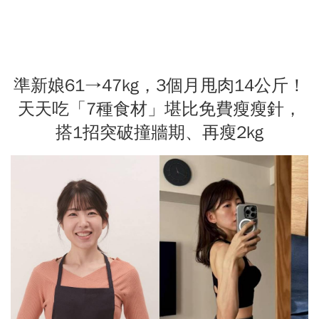
準新娘61→47kg，3個月甩肉14公斤！
天天吃「7種食材」堪比免費瘦瘦針，
搭1招突破撞牆期、再瘦2kg