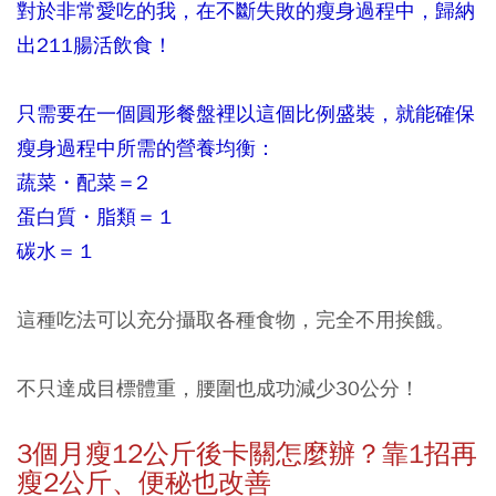
對於非常愛吃的我，在不斷失敗的瘦身過程中，歸納
出211腸活飲食！
只需要在一個圓形餐盤裡以這個
比例盛裝，就能確保
瘦身過程中所需的營養均衡：
蔬菜・配菜＝2
蛋白質・脂類＝１
碳水＝１
這種吃法可以充分攝取各種食物，完全不用挨餓。
不只達成目標體重，腰圍也成功減少30公分！
3
個月瘦12公斤後卡關怎麼辦？靠1招再
瘦2公斤、便秘也改善