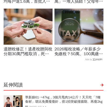
均每戶退1.6萬，首批入帳
萬」一堆人搞錯！父母年贈
誰能領？忘記申報怎補救？
488萬為何被課稅？專家揭
3批次退稅時間一表看
5雷區：當心被多扒層皮
遺贈稅修正！遺產稅贈與稅
2026報稅攻略／年薪多少
分期30萬門檻取消，死亡
免繳稅？50萬、100萬繳多
前2年贈與「擬制遺產」額
少？報稅時間、免稅額扣除
Ads by
度可扣更多、受贈人依比例
額、扶養親屬…綜所稅懶人
負擔
包
延伸閱讀
準新娘61→47kg，3個月甩肉14公斤！天天吃「7種
食材」堪比免費瘦瘦針，搭1招突破撞牆期、再瘦2kg