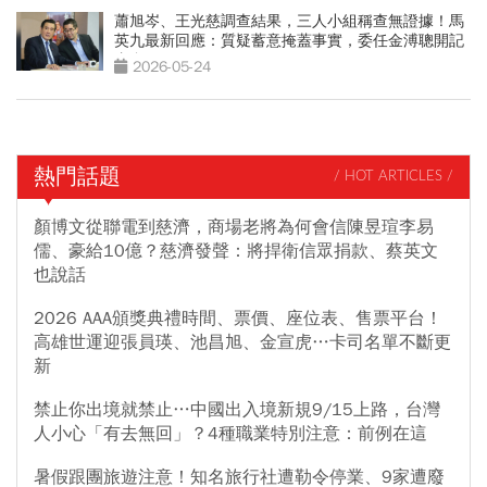
蕭旭岑、王光慈調查結果，三人小組稱查無證據！馬
英九最新回應：質疑蓄意掩蓋事實，委任金溥聰開記
者會
2026-05-24
熱門話題
/ HOT ARTICLES /
顏博文從聯電到慈濟，商場老將為何會信陳昱瑄李易
儒、豪給10億？慈濟發聲：將捍衛信眾捐款、蔡英文
也說話
2026 AAA頒獎典禮時間、票價、座位表、售票平台！
高雄世運迎張員瑛、池昌旭、金宣虎…卡司名單不斷更
新
禁止你出境就禁止…中國出入境新規9/15上路，台灣
人小心「有去無回」？4種職業特別注意：前例在這
暑假跟團旅遊注意！知名旅行社遭勒令停業、9家遭廢