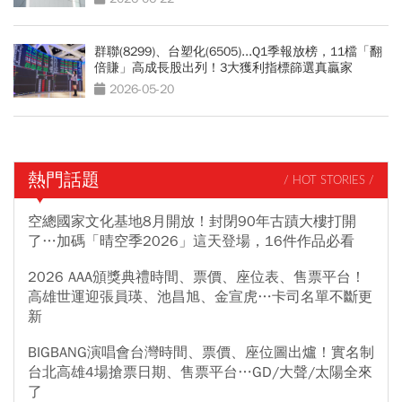
群聯(8299)、台塑化(6505)...Q1季報放榜，11檔「翻
倍賺」高成長股出列！3大獲利指標篩選真贏家
2026-05-20
熱門話題
/ HOT STORIES /
空總國家文化基地8月開放！封閉90年古蹟大樓打開
了…加碼「晴空季2026」這天登場，16件作品必看
2026 AAA頒獎典禮時間、票價、座位表、售票平台！
高雄世運迎張員瑛、池昌旭、金宣虎…卡司名單不斷更
新
BIGBANG演唱會台灣時間、票價、座位圖出爐！實名制
台北高雄4場搶票日期、售票平台…GD/大聲/太陽全來
了