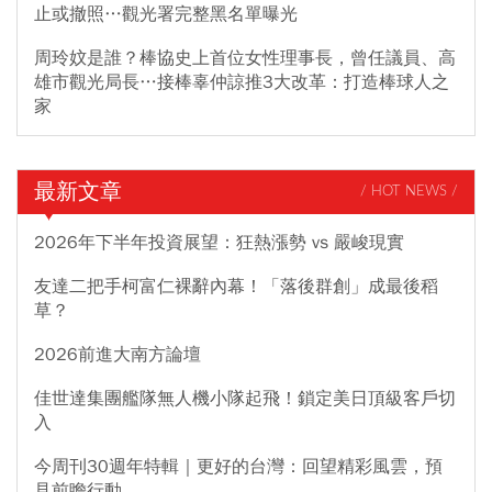
止或撤照…觀光署完整黑名單曝光
周玲妏是誰？棒協史上首位女性理事長，曾任議員、高
雄市觀光局長…接棒辜仲諒推3大改革：打造棒球人之
家
最新文章
/ HOT NEWS /
2026年下半年投資展望：狂熱漲勢 vs 嚴峻現實
友達二把手柯富仁裸辭內幕！「落後群創」成最後稻
草？
2026前進大南方論壇
佳世達集團艦隊無人機小隊起飛！鎖定美日頂級客戶切
入
今周刊30週年特輯｜更好的台灣：回望精彩風雲，預
見前瞻行動