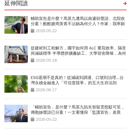
延伸閱讀
輔助宣告是什麼？馬英九遭馬以南遞狀聲請、北院收
分案！酷酷嫂周美青不沾鍋為何介入？作家：我寧願
信她
2026-05-22
從建材到工程解方，國宇如何用 ALC 重寫效率、隔音
與減碳標準 半導體拼擴廠缺工、大學宿舍降噪，為何
都開始改用 ALC 系統？
2026-05-18
ESG退潮不是真的！從減碳到調適、口號到治理...台
灣永續金融進入「可信度競爭」的五大生存法則
2026-06-17
「輔助宣告」是什麼？馬英九陷失智疑雲怒駁可笑，
傳胞姊聲請已分案！一文看懂與「監護宣告」差異
2026-05-22