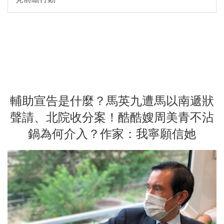
輔助宣告是什麼？馬英九遭馬以南遞狀
聲請、北院收分案！酷酷嫂周美青不沾
鍋為何介入？作家：我寧願信她