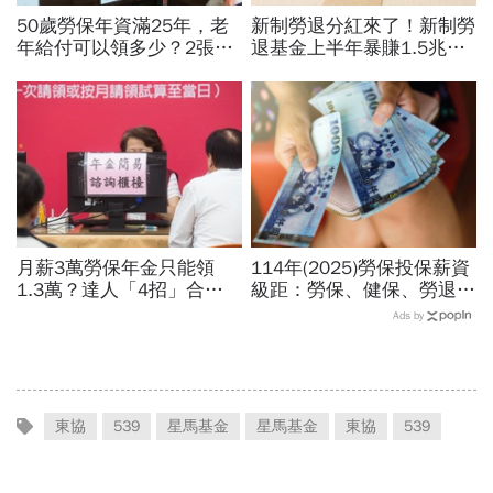
50歲勞保年資滿25年，老
新制勞退分紅來了！新制勞
年給付可以領多少？2張表
退基金上半年暴賺1.5兆，
無腦看：一次領還是月領
勞工平均領逾11萬...帳戶
好？年金改革有什麼影響
怎麼查？何時能領？
月薪3萬勞保年金只能領
114年(2025)勞保投保薪資
1.3萬？達人「4招」合法
級距：勞保、健保、勞退提
調高勞保投保薪資：不求老
撥！自己負擔多少勞保健保
Ads by
闆加薪、退休月領2.5萬年
費一次看
金
東協
539
星馬基金
星馬基金
東協
539