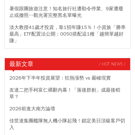
暑假跟團旅遊注意！知名旅行社遭勒令停業、9家遭廢
止或撤照…觀光署完整黑名單曝光
淡大教授41歲才投資，靠1招年賺15％！小資族「勝率
最高」ETF配置法公開：0050搭配這1種「越簡單越好
賺」
最新文章
/ HOT NEWS /
2026年下半年投資展望：狂熱漲勢 vs 嚴峻現實
友達二把手柯富仁裸辭內幕！「落後群創」成最後稻
草？
2026前進大南方論壇
佳世達集團艦隊無人機小隊起飛！鎖定美日頂級客戶切
入