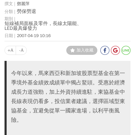
鄧麗萍
勞保勞退
短線補局面板及零件，長線太陽能、
LED最具爆發力
2007-04-19 10:16
+A
-A
加入收藏
今年以來，馬來西亞和新加坡股票型基金在第一
季境外基金績效成績單中獨占鰲頭。受惠於經濟
成長力道強勁，加上外資持續進駐，東協基金中
長線表現仍看多，投信業者建議，選擇區域型東
協基金，宜避免從單一國家進場，以利平衡風
險。