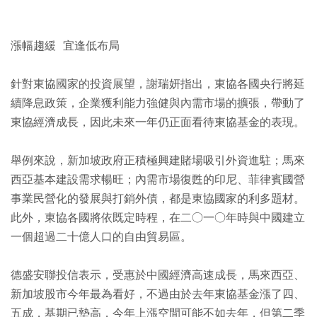
漲幅趨緩 宜逢低布局
針對東協國家的投資展望，謝瑞妍指出，東協各國央行將延
續降息政策，企業獲利能力強健與內需市場的擴張，帶動了
東協經濟成長，因此未來一年仍正面看待東協基金的表現。
舉例來說，新加坡政府正積極興建賭場吸引外資進駐；馬來
西亞基本建設需求暢旺；內需市場復甦的印尼、菲律賓國營
事業民營化的發展與打銷外債，都是東協國家的利多題材。
此外，東協各國將依既定時程，在二○一○年時與中國建立
一個超過二十億人口的自由貿易區。
德盛安聯投信表示，受惠於中國經濟高速成長，馬來西亞、
新加坡股市今年最為看好，不過由於去年東協基金漲了四、
五成，基期已墊高，今年上漲空間可能不如去年，但第二季