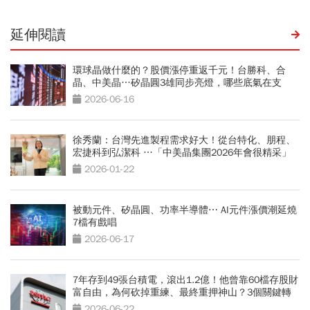
延伸閱讀
環球晶做什麼的？股價漲停重返千元！台勝科、合
晶、中美晶…矽晶圓3雄同步亮燈，哪些底氣在支
撐？
2026-06-16
徐秀蘭：台灣先進製程需求好大！從台特化、朋程、
宏捷科到弘潔科 …「中美晶集團2026年會很精采」
2026-01-22
被動元件、矽晶圓、功率半導體⋯ AI元件漲價潮延燒
7檔有戲唱
2026-06-17
7年存到49張台積電，滾出1.2億！他曾靠60檔存股財
富自由，為何砍掉重練、最終重押神山？3個關鍵轉
折
2026-06-22