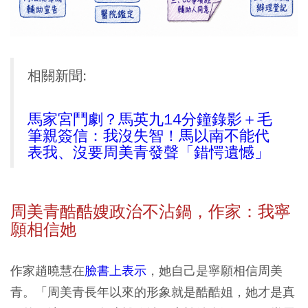
相關新聞:
馬家宮鬥劇？馬英九14分鐘錄影＋毛
筆親簽信：我沒失智！馬以南不能代
表我、沒要周美青發聲「錯愕遺憾」
周美青酷酷嫂政治不沾鍋，作家：我寧
願相信她
作家趙曉慧在
臉書上表示
，她自己是寧願相信周美
青。「周美青長年以來的形象就是酷酷姐，她才是真