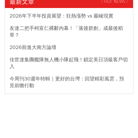
最新文章
/ HOT NEWS /
2026年下半年投資展望：狂熱漲勢 vs 嚴峻現實
友達二把手柯富仁裸辭內幕！「落後群創」成最後稻
草？
2026前進大南方論壇
佳世達集團艦隊無人機小隊起飛！鎖定美日頂級客戶切
入
今周刊30週年特輯｜更好的台灣：回望精彩風雲，預
見前瞻行動