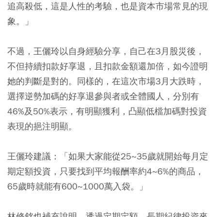
追高殺低
，這是人性的考驗，也是資本市場常見的現
象。」
不過，王儷玲以自身經驗分享，
自己在3月股災後，
不但持續扣款好享退，且扣款金額還加倍
，如今證明
她的判斷是對的。同樣的，在這次市場3月大跌時，
選擇逆勢加碼的好享退參與者或全體國人，分別有
46%及50%表示，有明顯獲利
，凸顯低檔加碼對投資
表現的挹注明顯。
王儷玲建議：「如果大家能
從25~35歲就開始每月定
期定額投資，只要找到平均報酬率約4~6%的商品，
65歲時就能有600~1000萬入袋。
」
林修銘也補充說明，透過定期定額、長期紀律投資來