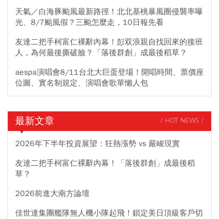
天氣／白海豚颱風最新路徑！北北基桃暴風圈侵襲率曝
光、8/7颱風假？三颱怎麼走，10日報先看
友達二把手柯富仁裸辭內幕！彭双浪親自找回來的接班
人，為何最後撕破臉？「落後群創」成最後稻草？
aespa演唱會8/11台北大巨蛋登場！開唱時間、票價座
位圖、實名制規定、演唱會歌單懶人包
最新文章
/ HOT NEWS /
2026年下半年投資展望：狂熱漲勢 vs 嚴峻現實
友達二把手柯富仁裸辭內幕！「落後群創」成最後稻
草？
2026前進大南方論壇
佳世達集團艦隊無人機小隊起飛！鎖定美日頂級客戶切