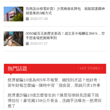
別再說台積電好貴》少買兩個名牌包 就能當護國神
積股東的3種方式
2020-07-28
0050破百元創歷史新高！成立至今報酬近394％，空
手想進場把握兩準則
2020-07-27
熱門話題
/ HOT STORIES /
慈濟被騙10億為何5年不報警、錢找到才認？他好奇：
當年財報怎麼編…陳時中背「擋疫苗」黑鍋只求1件事
慈濟遭詐騙10億怎麼發生的？陳昱瑄律師見證嚴下跪
博信任！豪宅藏158公斤黃金，洗錢手法曝光…慈濟回
應了