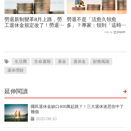
勞退新制變革8月上路，勞
勞退不是「活愈久領愈
工退休金規定改了！勞退月
多」？專家：領到「這時」
領可反悔、自提6%不得
為止…一文看請領條件，
Ads by
擋...一次領和月領誰划算？
60、65、70歲退休可領幾
年
生活費
生命週期
基金
退休金
財務風險
退休理財
延伸閱讀
國民退休金缺口400萬起跳？！三大退休迷思你中了
幾個
2020-08-10