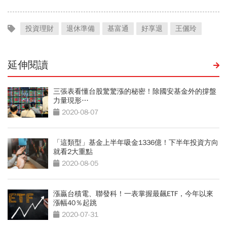
投資理財
退休準備
基富通
好享退
王儷玲
延伸閱讀
三張表看懂台股驚驚漲的秘密！除國安基金外的撐盤
力量現形…
2020-08-07
「這類型」基金上半年吸金1336億！下半年投資方向
就看2大重點
2020-08-05
漲贏台積電、聯發科！一表掌握最飆ETF，今年以來
漲幅40％起跳
2020-07-31