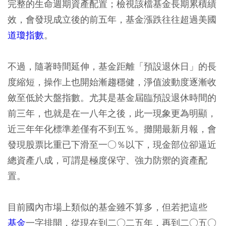
完整的生命週期資產配置；檢視該檔基金長期累積績
效，會發現成立後的前五年，基金漲跌往往超過美國
道瓊指數
。
不過，隨著時間延伸，基金距離「預設退休日」的長
度縮短，操作上也開始漸趨穩健，淨值波動度逐漸收
斂至低於大盤指數。尤其是基金屆臨預設退休時間的
前三年，也就是在一八年之後，此一現象更為明顯，
近三年年化標準差僅有不到五％。攤開最新月報，會
發現股票比重已下滑至一○％以下，現金部位卻逼近
總資產八成，可謂是極度保守、強力防禦的資產配
置。
目前國內市場上類似的基金雖不算多，但若把這些
基金
一字排開，從現在到二○二五年，再到二○五○