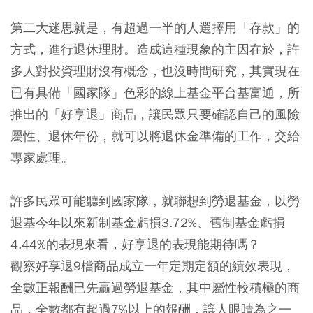
第二大迷思就是，有超過一半的人選擇用「存款」的
方式，進行退休理財。造成這種現象的主因在於，許
多人對投資理財沒有概念，也沒時間研究，其實現在
已有具備「國家隊」色彩的線上基金平台基富通，所
推出的「好享退」商品，讓民眾只要確認自己的風險
屬性、退休年份，就可以將退休金準備的工作，交給
專家處理。
許多民眾可能聽到國家隊，就聯想到勞退基金，以勞
退基今年以來新制基金虧損3.72%、舊制基金虧損
4.44%的表現來看，好享退的表現能期待嗎？
觀察
好享退9檔商品成立一年定期定額的績效表現，
全數正報酬
已先贏過勞退基金，其中
屬性較積極的商
品，全數都有超過7%以上的報酬
，讓人眼睛為之一