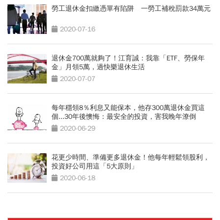
勞工退休金扣繳憑單有陷阱 一勞工補稅罰款34萬元
2020-07-16
退休金700萬就夠了！江育誠：我靠「ETF、勞保年
金」月領5萬，過快樂退休生活
2020-07-07
每年穩領8％利息又能保本，他存300萬退休金買這
個...30年後懊悔：最安全的投資，害我晚年潦倒
2020-06-29
花更少時間、準備更多退休金！他每年輕鬆領股利，
投資好公司用這「5大原則」
2020-06-18