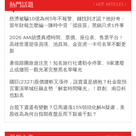
熱門話題
/ HOT ARTICLES /
慈濟被騙10億為何5年不報警、錢找到才認？他好奇：
當年財報怎麼編…陳時中背「擋疫苗」黑鍋只求1件事
2026 AAA頒獎典禮時間、票價、座位表、售票平台！
高雄世運迎張員瑛、池昌旭、金宣虎…卡司名單不斷更
新
暑假跟團旅遊注意！知名旅行社遭勒令停業、9家遭廢
止或撤照…觀光署完整黑名單曝光
國巨(2327)股價腰斬又漲停，該賣還是續抱？杜金龍預
言重演華城狂飆走勢「解套時間曝光」！群創、南亞科
也點名
台股下週還有變數？亞馬遜漲15%領頭化解AI疑慮，美
股收高為何台指期夜盤反而下殺逾千點？