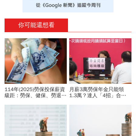
你可能還想看
114年(2025)勞保投保薪資
月薪3萬勞保年金只能領
級距：勞保、健保、勞退提
1.3萬？達人「4招」合法
撥！自己負擔多少勞保健保
調高勞保投保薪資：不求老
費一次看
闆加薪、退休月領2.5萬年
金