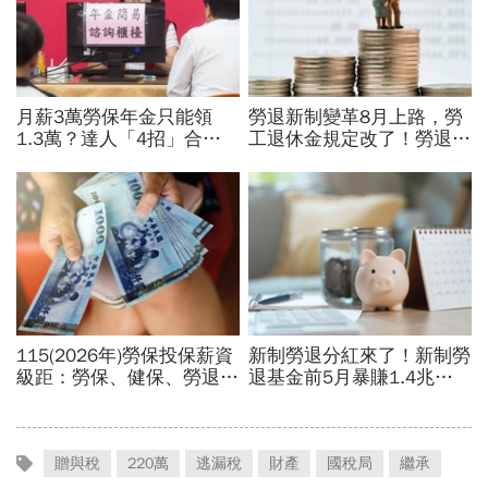
贈與稅
220萬
逃漏稅
財產
國稅局
繼承