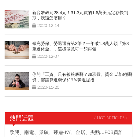
新台幣飆到28.4元！31.3元買的1.6萬美元定存快到
期，我該怎麼辦？
2020-12-14
領完勞保、勞退還有第3筆？一年破1.8萬人領「第3
筆退休金」，這樣做竟可一領再領
2020-12-07
你的「工資」只有被報底薪？加班費、獎金...這3種薪
資，都該算進勞保和6％勞退提撥
2020-11-25
熱門話題
/ HOT ARTICLES /
欣興、南電、景碩、臻鼎-KY、金居、尖點...PCB買誰