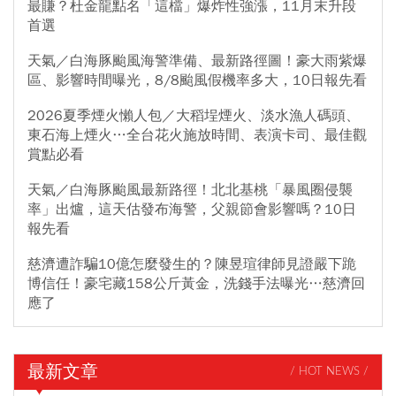
最賺？杜金龍點名「這檔」爆炸性強漲，11月末升段
首選
天氣／白海豚颱風海警準備、最新路徑圖！豪大雨紫爆
區、影響時間曝光，8/8颱風假機率多大，10日報先看
2026夏季煙火懶人包／大稻埕煙火、淡水漁人碼頭、
東石海上煙火…全台花火施放時間、表演卡司、最佳觀
賞點必看
天氣／白海豚颱風最新路徑！北北基桃「暴風圈侵襲
率」出爐，這天估發布海警，父親節會影響嗎？10日
報先看
慈濟遭詐騙10億怎麼發生的？陳昱瑄律師見證嚴下跪
博信任！豪宅藏158公斤黃金，洗錢手法曝光…慈濟回
應了
最新文章
/ HOT NEWS /