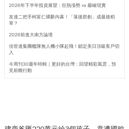
2026年下半年投資展望：狂熱漲勢 vs 嚴峻現實
友達二把手柯富仁裸辭內幕！「落後群創」成最後稻
草？
2026前進大南方論壇
佳世達集團艦隊無人機小隊起飛！鎖定美日頂級客戶切
入
今周刊30週年特輯｜更好的台灣：回望精彩風雲，預
見前瞻行動
建商爸匯220萬元給3個孩子，竟遭國稅