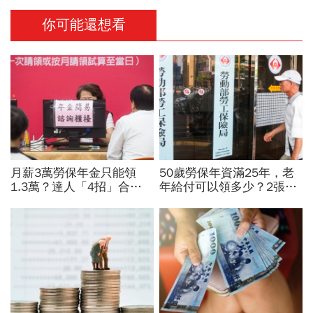
你可能還想看
月薪3萬勞保年金只能領
50歲勞保年資滿25年，老
1.3萬？達人「4招」合法
年給付可以領多少？2張表
調高勞保投保薪資：不求老
無腦看：一次領還是月領
闆加薪、退休月領2.5萬年
好？年金改革有什麼影響
金