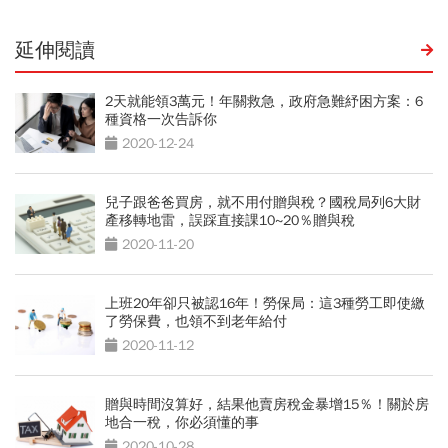
延伸閱讀
2天就能領3萬元！年關救急，政府急難紓困方案：6
種資格一次告訴你
2020-12-24
兒子跟爸爸買房，就不用付贈與稅？國稅局列6大財
產移轉地雷，誤踩直接課10~20％贈與稅
2020-11-20
上班20年卻只被認16年！勞保局：這3種勞工即使繳
了勞保費，也領不到老年給付
2020-11-12
贈與時間沒算好，結果他賣房稅金暴增15％！關於房
地合一稅，你必須懂的事
2020-10-28