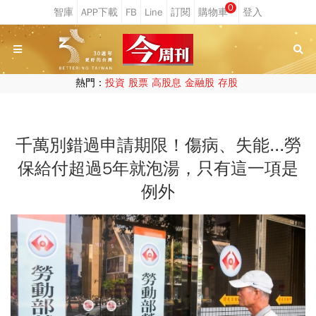
0
熱門：
投資
股票
高股息
金融股
存股
千萬別錯過申請期限！傷病、失能...勞
保給付超過5年就泡湯，只有這一項是
例外