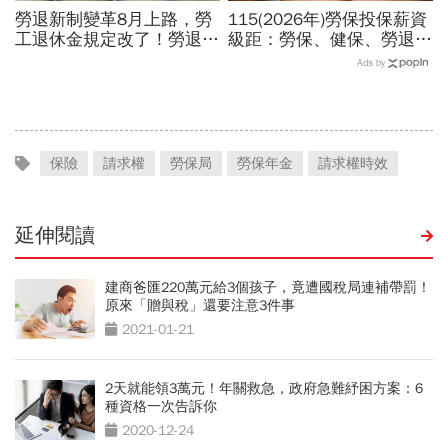
勞退新制變革8月上路，勞
115(2026年)勞保投保薪資
工退休金規定改了！勞退月
級距：勞保、健保、勞退提
領可反悔、自提6%不得
撥對照表！自己負擔多少勞
Ads by
擋...一次領和月領誰划算？
保健保費一次看
保險
請求權
勞保局
勞保年金
請求權時效
延伸閱讀
建商爸匯220萬元給3個孩子，竟遭國稅局連補帶罰！
原來「贈與稅」還要注意3件事
2021-01-21
2天就能領3萬元！年關救急，政府急難紓困方案：6
種資格一次告訴你
2020-12-24