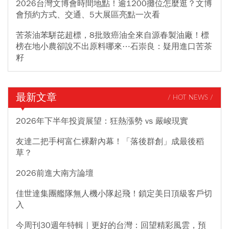
2026台灣文博會時間地點！逾1200攤位怎麼逛？文博
會預約方式、交通、5大展區亮點一次看
苦茶油苯駢芘超標，8批致癌油全來自源春製油廠！標
榜在地小農卻說不出原料哪來⋯石崇良：疑用進口苦茶
籽
最新文章
/ HOT NEWS /
2026年下半年投資展望：狂熱漲勢 vs 嚴峻現實
友達二把手柯富仁裸辭內幕！「落後群創」成最後稻
草？
2026前進大南方論壇
佳世達集團艦隊無人機小隊起飛！鎖定美日頂級客戶切
入
今周刊30週年特輯｜更好的台灣：回望精彩風雲，預