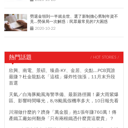
勞退金領到一半就去世、選了新制擔心舊制年資不
見...勞保局一次解惑：民眾最常見的7大困惑
2020-10-22
熱門話題
/ HOT STORIES /
欣興、南電、景碩、臻鼎-KY、金居、尖點...PCB買誰
最賺？杜金龍點名「這檔」爆炸性強漲，11月末升段
首選
天氣／白海豚颱風海警準備、最新路徑圖！豪大雨紫爆
區、影響時間曝光，8/8颱風假機率多大，10日報先看
川湖做什麼的？躋身「萬金股」抱1張年賺760萬！傳
產鐵工廠如何翻身「只有兩根鐵憑什麼賣這麼貴」？