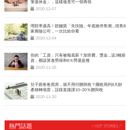
筆退休金」，這樣做竟可一領再領
2020-12-07
理賠率過高！賠錢貨「失扶險」年底掀停售潮...現售8
家壽險公司，一次比給你看
2020-12-04
你的「工資」只有被報底薪？加班費、獎金...這3種薪
資，都該算進勞保和6％勞退提撥
2020-11-25
兒子跟爸爸買房，就不用付贈與稅？國稅局列6大財
產移轉地雷，誤踩直接課10~20％贈與稅
2020-11-20
熱門話題
/ HOT STORIES /