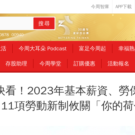
搜尋
0878
00940
生活
今周大耳朵 Podcast
富足今周起
幸福熟
存股助理
今周學堂
訂購優惠
活動報名
快看！2023年基本薪資、勞
 11項勞動新制攸關「你的荷