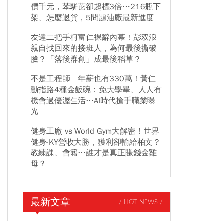
價千元，苯駢芘卻超標3倍…216瓶下
架、怎麼退貨，5問題油廠最新進度
友達二把手柯富仁裸辭內幕！彭双浪
親自找回來的接班人，為何最後撕破
臉？「落後群創」成最後稻草？
不是工程師，年薪也有330萬！黃仁
勳指路4種金飯碗：免大學畢、人人有
機會過優渥生活…AI時代搶手職業曝
光
健身工廠 vs World Gym大解密！世界
健身-KY營收大勝，獲利卻輸給柏文？
教練課、會籍…誰才是真正賺錢金雞
母？
最新文章
/ HOT NEWS /