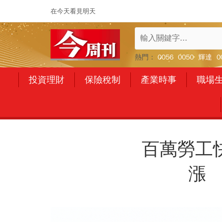
在今天看見明天
熱門：
0056
0050
輝達
0
投資理財
保險稅制
產業時事
職場
百萬勞工
漲