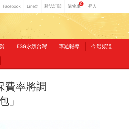
0
齡
ESG永續台灣
專題報導
今選頻道
保費率將調
包」