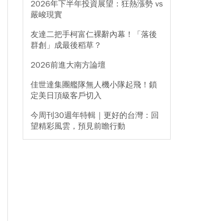
2026年下半年投資展望：狂熱漲勢 vs
嚴峻現實
友達二把手柯富仁裸辭內幕！「落後
群創」成最後稻草？
2026前進大南方論壇
佳世達集團艦隊無人機小隊起飛！鎖
定美日頂級客戶切入
今周刊30週年特輯｜更好的台灣：回
望精彩風雲，預見前瞻行動