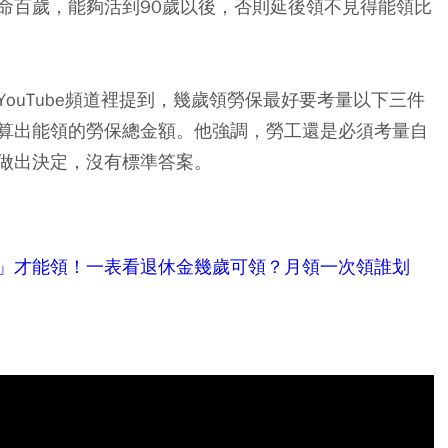
命百歲，能夠活到90歲以後，否則延後領不見得能領比
ouTube頻道裡提到，幾歲領勞保最好要考量以下三件
算出能領的勞保總金額。他強調，勞工還是必須考量自
做出決定，沒有標準答案。
」才能領！一表看退休金幾歲可領？月領一次領誰划