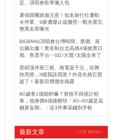
定、演唱會歌單懶人包
暑假跟團旅遊注意！知名旅行社遭勒
令停業、9家遭廢止或撤照…觀光署完
整黑名單曝光
BIGBANG演唱會台灣時間、票價、座
位圖出爐！實名制台北高雄4場搶票日
期、售票平台…GD/大聲/太陽全來了
景碩漲停第三根、南電返千元，欣興
快亮燈...3檔我該買誰？外資先挑它買
超了！最新目標價全揭露
80歲拿1億能幹嘛？曾捨不得搭計程
車，他身價8億後醒悟「40~60歲是花
錢黃金期」：這3件事花錢別手軟
最新文章
/ HOT NEWS /