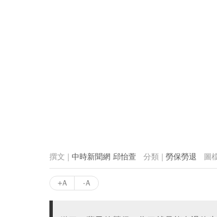
中時新聞網 邱怡萱
勞保勞退
+A
-A