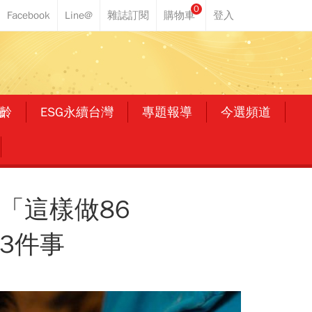
0
齡
ESG永續台灣
專題報導
今選頻道
「這樣做86
3件事