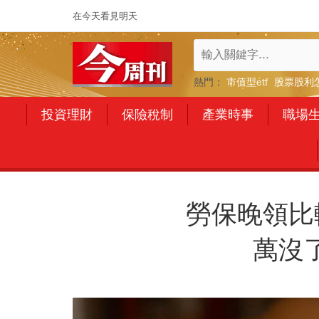
在今天看見明天
熱門：
市值型etf
股票股利
投資理財
保險稅制
產業時事
職場
勞保晚領比
萬沒