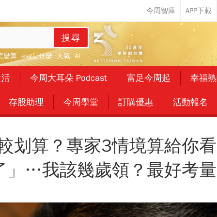
搜尋
怎麼算
esg是什麼
天氣
AI
生活
今周大耳朵 Podcast
富足今周起
幸福熟
存股助理
今周學堂
訂購優惠
活動報名
較划算？專家3情境算給你看
了」…我該幾歲領？最好考量