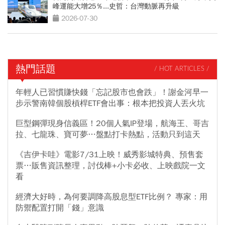
峰運能大增25％...史哲：台灣動脈再升級
2026-07-30
熱門話題
/ HOT ARTICLES /
年輕人已習慣賺快錢「忘記股市也會跌」！謝金河早一
步示警南韓個股槓桿ETF會出事：根本把投資人丟火坑
巨型鋼彈現身信義區！20個人氣IP登場，航海王、哥吉
拉、七龍珠、寶可夢…盤點打卡熱點，活動只到這天
《吉伊卡哇》電影7/31上映！威秀影城特典、預售套
票…販售資訊整理，討伐棒+小卡必收、上映戲院一文
看
經濟大好時，為何要調降高股息型ETF比例？ 專家：用
防禦配置打開「錢」意識