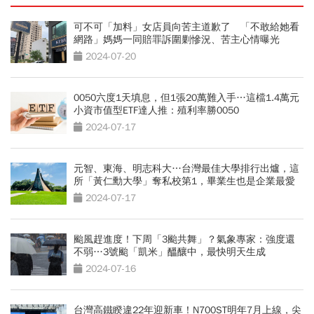
可不可「加料」女店員向苦主道歉了 「不敢給她看
網路」媽媽一同賠罪訴圍剿慘況、苦主心情曝光
2024-07-20
0050六度1天填息，但1張20萬難入手…這檔1.4萬元
小資市值型ETF達人推：殖利率勝0050
2024-07-17
元智、東海、明志科大…台灣最佳大學排行出爐，這
所「黃仁勳大學」奪私校第1，畢業生也是企業最愛
2024-07-17
颱風趕進度！下周「3颱共舞」？氣象專家：強度還
不弱…3號颱「凱米」醞釀中，最快明天生成
2024-07-16
台灣高鐵睽違22年迎新車！N700ST明年7月上線，尖