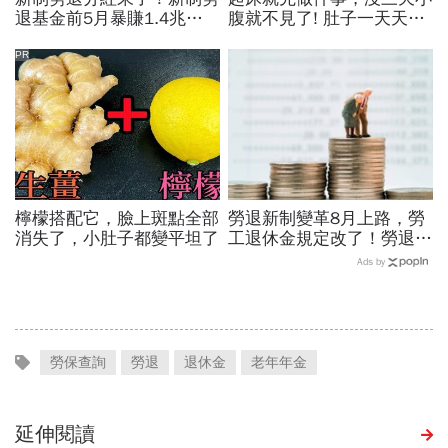
退基金前5月暴賺1.4兆，
腹就不見了! 肚子一天天變
勞工平均領逾11萬...帳戶
小！
怎麼查？何時能領？
PR
檸檬搭配它，臉上斑點全部
勞退新制變革8月上路，勞
消失了，小肚子都變平坦了
工退休金規定改了！勞退月
領可反悔、自提6%不得
Ads by
擋...一次領和月領誰划算？
勞保查詢
勞退
退休金
老年年金
延伸閱讀