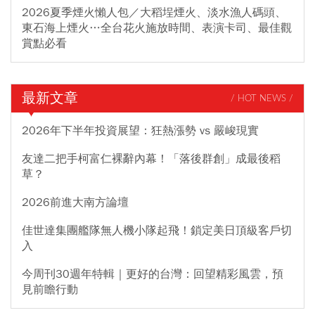
2026夏季煙火懶人包／大稻埕煙火、淡水漁人碼頭、
東石海上煙火…全台花火施放時間、表演卡司、最佳觀
賞點必看
最新文章
/ HOT NEWS /
2026年下半年投資展望：狂熱漲勢 vs 嚴峻現實
友達二把手柯富仁裸辭內幕！「落後群創」成最後稻
草？
2026前進大南方論壇
佳世達集團艦隊無人機小隊起飛！鎖定美日頂級客戶切
入
今周刊30週年特輯｜更好的台灣：回望精彩風雲，預
見前瞻行動