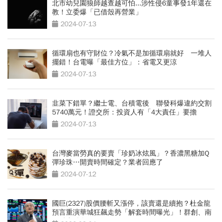
北市幼兒園狼師越查越可怕...涉性侵6童事發1年還在
教！立委爆「已借殼再營業」
2024-07-13
循環扇也有守財位？冷氣不是加循環扇就好 一堆人
擺錯！台電曝「最佳方位」：省電又更涼
2024-07-13
韭菜下錯單？繼士電、台積電後 聯發科爆違約交割
5740萬元！證交所：投資人有「4大責任」要擔
2024-07-13
台灣麥當勞真的要賣「珍奶冰炫風」？香濃黑糖加Q
彈珍珠…開賣時間確定？業者回應了
2024-07-12
國巨(2327)股價腰斬又漲停，該賣還是續抱？杜金龍
預言重演華城狂飆走勢「解套時間曝光」！群創、南
亞科也點名