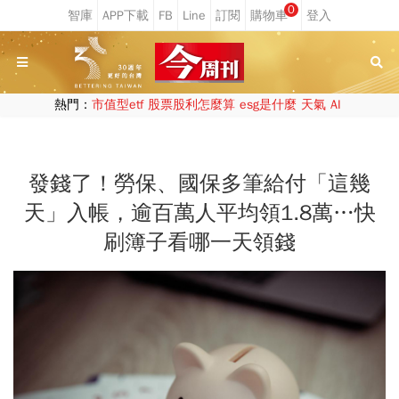
0
熱門：
市值型etf
股票股利怎麼算
esg是什麼
天氣
AI
發錢了！勞保、國保多筆給付「這幾
天」入帳，逾百萬人平均領1.8萬…快
刷簿子看哪一天領錢