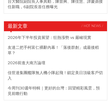
台大醫院副院長人事異動，陳晉興、陳佳慧、譚慶鼎接
任新職，6副院長首任務曝光
最新文章
/ HOT NEWS /
2026年下半年投資展望：狂熱漲勢 vs 嚴峻現實
友達二把手柯富仁裸辭內幕！「落後群創」成最後稻
草？
2026前進大南方論壇
佳世達集團艦隊無人機小隊起飛！鎖定美日頂級客戶切
入
今周刊30週年特輯｜更好的台灣：回望精彩風雲，預
見前瞻行動