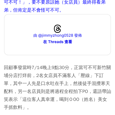
可不可！」，要不要原諒她（女店員）最終得看弟
弟，但肯定是不會怪可不可。
由 @jimmyzhong0528 發佈
在 Threads 查看
回顧事發當時7/14晚上9點30分，正當可不可新竹關
埔分店打烊前，2名女店員不滿客人「壓線」下訂
單，其中一人先是口水吐在手上，然後徒手混攪寒天
配料，另一名店員則是將過程全程拍下PO，還語帶訕
笑表示「這位客人真幸運，喝到ＯOO（姓名）美女
手抓飲料」。