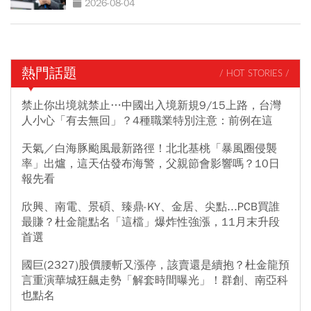
2026-08-04
熱門話題
/ HOT STORIES /
禁止你出境就禁止…中國出入境新規9/15上路，台灣
人小心「有去無回」？4種職業特別注意：前例在這
天氣／白海豚颱風最新路徑！北北基桃「暴風圈侵襲
率」出爐，這天估發布海警，父親節會影響嗎？10日
報先看
欣興、南電、景碩、臻鼎-KY、金居、尖點...PCB買誰
最賺？杜金龍點名「這檔」爆炸性強漲，11月末升段
首選
國巨(2327)股價腰斬又漲停，該賣還是續抱？杜金龍預
言重演華城狂飆走勢「解套時間曝光」！群創、南亞科
也點名