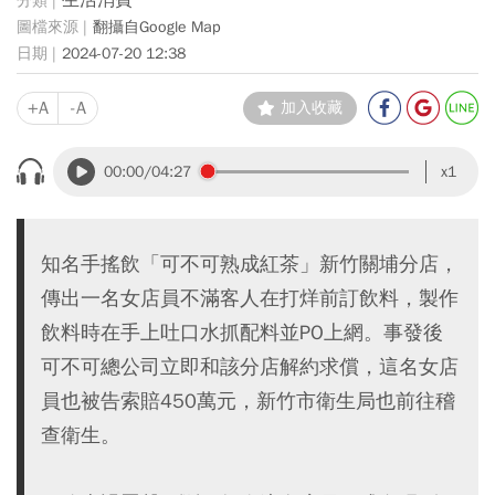
生活消費
翻攝自Google Map
2024-07-20 12:38
+A
-A
加入收藏
00:00
/04:27
x1
知名手搖飲「可不可熟成紅茶」新竹關埔分店，
傳出一名女店員不滿客人在打烊前訂飲料，製作
飲料時在手上吐口水抓配料並PO上網。事發後
可不可總公司立即和該分店解約求償，這名女店
員也被告索賠450萬元，新竹市衛生局也前往稽
查衛生。