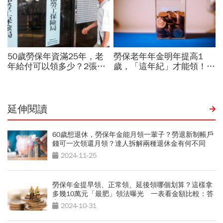
延伸閱讀
60歲想退休，勞保年金能月領一輩子？勞退新制帳戶
錢可一次領還月領？達人拆解兩種退休金有何不同
2024-11-25
勞保年金提早領、正常領、延後領哪個划算？這樣拿
多幾10萬元「最肥」領法曝光 一表看金額比較：答
案會讓你很意外
2024-10-31