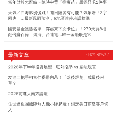
當年財報怎麼編…陳時中背「擋疫苗」黑鍋只求1件事
天氣／白海豚慢慢跳！週日陸警有可能？氣象署「3字
回應」...最新風雨預測，8地區達停班課標準
國安基金護盤名單「存起來下次卡位」！279天買8檔
翻倍賺百億：鴻海、台達電...唯一金融股是它
最新文章
/ HOT NEWS /
2026年下半年投資展望：狂熱漲勢 vs 嚴峻現實
友達二把手柯富仁裸辭內幕！「落後群創」成最後稻
草？
2026前進大南方論壇
佳世達集團艦隊無人機小隊起飛！鎖定美日頂級客戶切
入