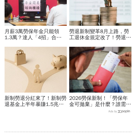
月薪3萬勞保年金只能領
勞退新制變革8月上路，勞
1.3萬？達人「4招」合法
工退休金規定改了！勞退月
調高勞保投保薪資：不求老
領可反悔、自提6%不得
闆加薪、退休月領2.5萬年
擋...一次領和月領誰划算？
金
新制勞退分紅來了！新制勞
2026勞保新制！「勞保年
退基金上半年暴賺1.5兆，
金可拋棄」是什麼？誰需要
勞工平均領逾11萬...帳戶
申請、有哪些條件、能恢復
Ads by
怎麼查？何時能領？
發錢？案例試算圖解懶人包