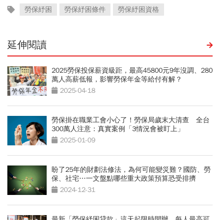
勞保紓困
勞保紓困條件
勞保紓困資格
延伸閱讀
2025勞保投保薪資級距，最高45800元9年沒調、280
萬人高薪低報，影響勞保年金等給付有解？
2025-04-18
勞保掛在職業工會小心了！勞保局歲末大清查 全台
300萬人注意：真實案例「3情況會被盯上」
2025-01-09
盼了25年的財劃法修法，為何可能變災難？國防、勞
保、社宅…一文盤點哪些重大政策預算恐受排擠
2024-12-31
最新「勞保紓困貸款」這天起限時開辦，每人最高可