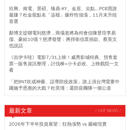
欣興、南電、景碩、臻鼎-KY、金居、尖點...PCB買誰
最賺？杜金龍點名「這檔」爆炸性強漲，11月末升段
首選
顏博文從聯電到慈濟，商場老將為何會信陳昱瑄李易
儒、豪給10億？慈濟發聲：將捍衛信眾捐款、蔡英文
也說話
《吉伊卡哇》電影7/31上映！威秀影城特典、預售套
票…販售資訊整理，討伐棒+小卡必收、上映戲院一文
看
「把BNT吹成神藥、誤導防疫政策」誰上演台灣需要中
國施予恩惠的大戲？杜奕瑾：還防疫團隊一個公道
最新文章
/ HOT NEWS /
2026年下半年投資展望：狂熱漲勢 vs 嚴峻現實