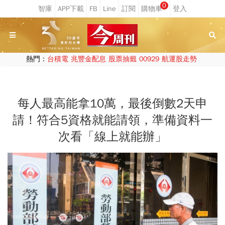
0
熱門：
台積電
兆豐金配息
股票抽籤
00929
航運股走勢
每人最高能拿10萬，最後倒數2天申
請！符合5資格就能請領，準備資料一
次看「線上就能辦」