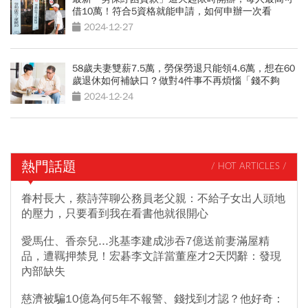
借10萬！符合5資格就能申請，如何申辦一次看
2024-12-27
58歲夫妻雙薪7.5萬，勞保勞退只能領4.6萬，想在60
歲退休如何補缺口？做對4件事不再煩惱「錢不夠
用」
2024-12-24
熱門話題
/ HOT ARTICLES /
眷村長大，蔡詩萍聊公務員老父親：不給子女出人頭地
的壓力，只要看到我在看書他就很開心
愛馬仕、香奈兒...兆基李建成涉吞7億送前妻滿屋精
品，遭羈押禁見！宏碁李文詳當董座才2天閃辭：發現
內部缺失
慈濟被騙10億為何5年不報警、錢找到才認？他好奇：