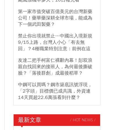
颱風假機率多大，10日報先看
第一家市值突破百億美元的台灣新藥
公司！藥華藥深耕全球市場，能成為
下一個武田製藥？
禁止你出境就禁止…中國出入境新規
9/15上路，台灣人小心「有去無
回」？4種職業特別注意：前例在這
友達二把手柯富仁裸辭內幕！彭双浪
親自找回來的接班人，為何最後撕破
臉？「落後群創」成最後稻草？
中鋼可以買嗎？鋼市築底訊號浮現，
「2字頭」目標價已成共識，外資連
14天買超22.6萬張看到什麼？
最新文章
/ HOT NEWS /