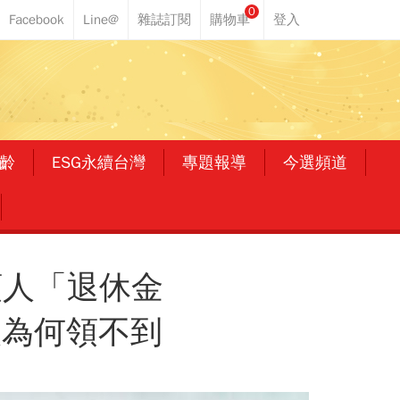
0
齡
ESG永續台灣
專題報導
今選頻道
類人「退休金
人為何領不到