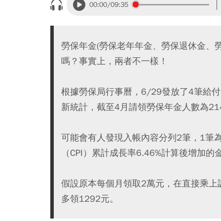
00:00
/09:35
勞保年金(勞保老年年金、勞保退休金、
嗎？事實上，兩者不一樣！
根據勞保局行事曆，6/29發放了4筆
新統計，截至4月請領勞保年金人數為214
可能會有人發現入帳內容分列2筆，1筆
（CPI）累計成長率6.46%計算後增
假設原本每個月領取2萬元，在直接乘上調
多領1292元。