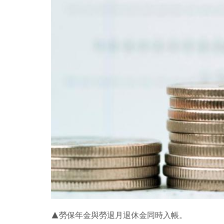
▲勞保年金與勞退月退休金同時入帳。