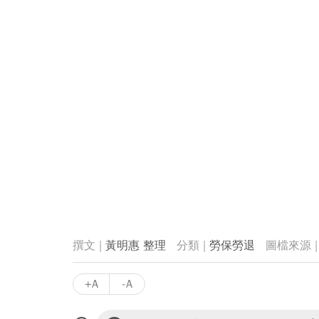
黃明惠 整理
勞保勞退
+A
-A