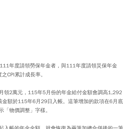
07及111年度請領勞保年金者，與111年度請領災保年金
之CPI累計成長率。
領2萬元，115年5月份的年金給付金額會調高1,292
)，該金額於115年6月29日入帳。
這筆增加的款項在6月底
示「物價調整」字樣
。
起入帳的年金金額，就會恢復為兩筆加總合併後的一筆