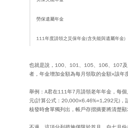
勞保遺屬年金
111年度請領之災保年金(含失能與遺屬年金)
也就是說，100、101、105、106、1
者，年金增加金額為每月領取的金額×該年度
舉例：A君在111年7月請領老年年金，每個月
元(計算公式：20,000×6.46%=1,292元
核發時會單獨列出，帳戶存摺摘要將清楚顯
不過，這項分列措施僅限於首月，自七月份