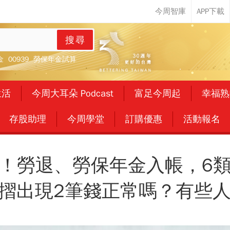
搜尋
金
00939
勞保年金試算
生活
今周大耳朵 Podcast
富足今周起
幸福熟
存股助理
今周學堂
訂購優惠
活動報名
！勞退、勞保年金入帳，6
.存摺出現2筆錢正常嗎？有些