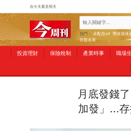
在今天看見明天
熱門：
月配息etf
勞保退休
存股名單
投資理財
保險稅制
產業時事
職場
月底發錢了
加發」..