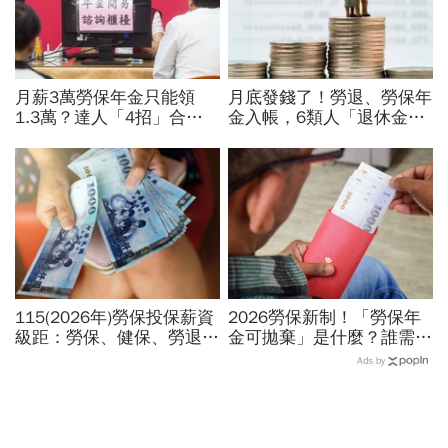
月薪3萬勞保年金只能領
月底發錢了！勞退、勞保年
1.3萬？達人「4招」合法
金入帳，6類人「退休金加
調高勞保投保薪資：不求老
發」...存摺出現2筆錢正常
闆加薪、退休月領2.5萬年
嗎？有些人為何領不到
金
115(2026年)勞保投保薪資
2026勞保新制！「勞保年
級距：勞保、健保、勞退提
金可拋棄」是什麼？誰需要
撥對照表！自己負擔多少勞
申請、有哪些條件、能恢復
Ads by
保健保費一次看
發錢？案例試算圖解懶人包