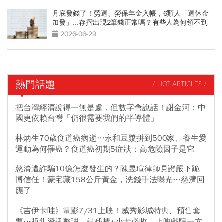
月底發錢了！勞退、勞保年金入帳，6類人「退休金
加發」...存摺出現2筆錢正常嗎？有些人為何領不到
2026-06-29
熱門話題
/ HOT ARTICLES /
把台灣經濟說得一無是處，但數字會說話！謝金河：中
國更依賴台灣「仍很需要我們的半導體」
林炳生70歲食道癌病逝…永和豆漿拼到500家、養生愛
運動為何罹癌？食道癌初期5症狀：高危險因子是它
慈濟遭詐騙10億怎麼發生的？陳昱瑄律師見證嚴下跪
博信任！豪宅藏158公斤黃金，洗錢手法曝光…慈濟回
應了
《吉伊卡哇》電影7/31上映！威秀影城特典、預售套
票…販售資訊整理，討伐棒+小卡必收、上映戲院一文