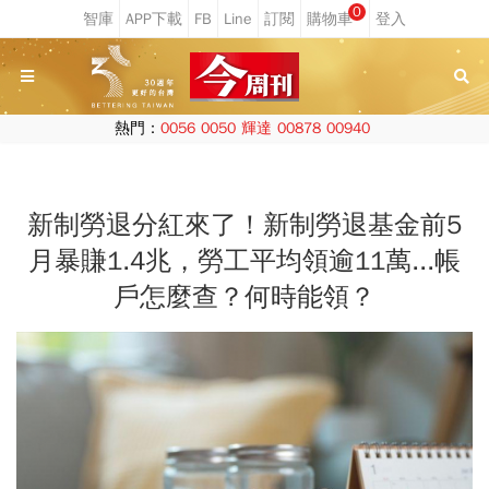
0
熱門：
0056
0050
輝達
00878
00940
新制勞退分紅來了！新制勞退基金前5
月暴賺1.4兆，勞工平均領逾11萬...帳
戶怎麼查？何時能領？