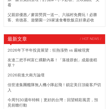
看
父親節優惠／麥當勞買一送一、六福村免費玩！必勝
客、肯德基、遊樂園…29家速食餐飲飯店好康必收
最新文章
/ HOT NEWS /
2026年下半年投資展望：狂熱漲勢 vs 嚴峻現實
友達二把手柯富仁裸辭內幕！「落後群創」成最後稻
草？
2026前進大南方論壇
佳世達集團艦隊無人機小隊起飛！鎖定美日頂級客戶切
入
今周刊30週年特輯｜更好的台灣：回望精彩風雲，預
見前瞻行動