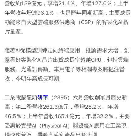
營收約139億元，季增21.4％、年增127.6％；上半
年營收年增達93.1％，也是歷年同期新高，主要成長
動能來自大型雲端服務供應商（CSP）的客製化AI晶
片量產。
隨著AI從模型訓練走向終端應用，推論需求大增，創
意看好客製化AI晶片出貨成長率超越GPU，包括雲端
服務、光通訊傳輸、車用電子等相關專案將挹注營
收，今明年高成長可期。
工業電腦龍頭
研華
（2395）六月營收創單月歷史新
高；第二季營收261.3億元，季增28.2％、年增
46.5％；上半年營收465.1億元，年增32.2％，主要
受惠於實體AI（Physical AI）與邊緣AI應用在工業現
場快速普及，帶動高毛利產品出貨大增。