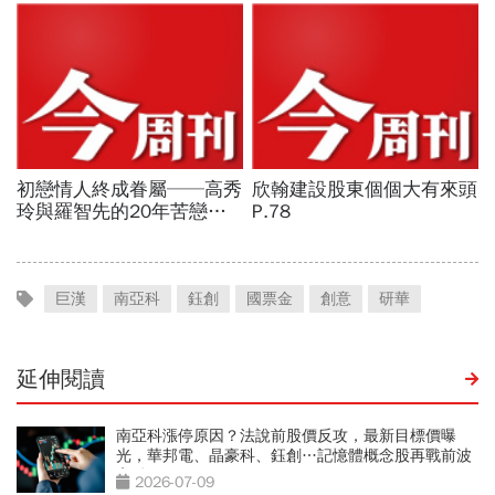
巨漢
南亞科
鈺創
國票金
創意
研華
延伸閱讀
南亞科漲停原因？法說前股價反攻，最新目標價曝
光，華邦電、晶豪科、鈺創…記憶體概念股再戰前波
高點
2026-07-09