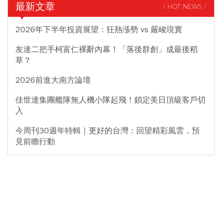
最新文章
/ HOT NEWS /
2026年下半年投資展望：狂熱漲勢 vs 嚴峻現實
友達二把手柯富仁裸辭內幕！「落後群創」成最後稻
草？
2026前進大南方論壇
佳世達集團艦隊無人機小隊起飛！鎖定美日頂級客戶切
入
今周刊30週年特輯｜更好的台灣：回望精彩風雲，預
見前瞻行動