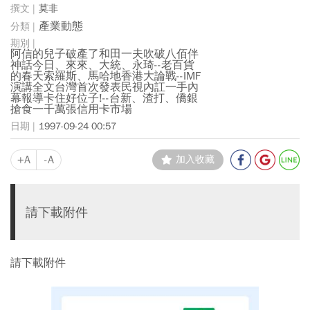
莫非
產業動態
阿信的兒子破產了和田一夫吹破八佰伴
神話今日、來來、大統、永琦--老百貨
的春天索羅斯、馬哈地香港大論戰--IMF
演講全文台灣首次發表民視內訌一手內
幕報導卡住好位子!--台新、渣打、僑銀
搶食一千萬張信用卡市場
1997-09-24 00:57
+A
-A
加入收藏
請下載附件
請下載附件