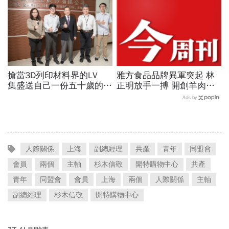
搶當3D列印材料界的LV
雅方食品品牌異軍突起 林
集盛送自己一份五十歲的生
正明放手一搏 開創羊肉爐
日大禮
傳奇 P.94
Ads by
人際關係
上海
副總經理
共產
青年
同盟會
會員
兩個
主軸
杉木信敬
開特購物中心
共產
青年
同盟會
會員
上海
兩個
人際關係
主軸
副總經理
杉木信敬
開特購物中心