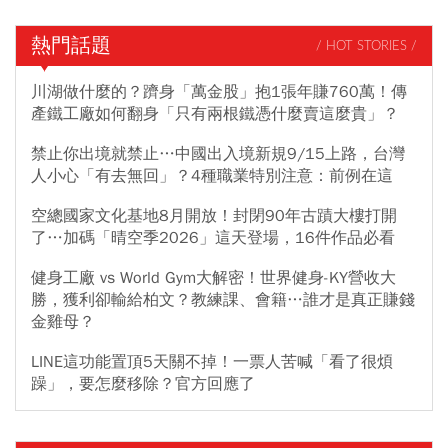
熱門話題
/ HOT STORIES /
川湖做什麼的？躋身「萬金股」抱1張年賺760萬！傳
產鐵工廠如何翻身「只有兩根鐵憑什麼賣這麼貴」？
禁止你出境就禁止…中國出入境新規9/15上路，台灣
人小心「有去無回」？4種職業特別注意：前例在這
空總國家文化基地8月開放！封閉90年古蹟大樓打開
了…加碼「晴空季2026」這天登場，16件作品必看
健身工廠 vs World Gym大解密！世界健身-KY營收大
勝，獲利卻輸給柏文？教練課、會籍…誰才是真正賺錢
金雞母？
LINE這功能置頂5天關不掉！一票人苦喊「看了很煩
躁」，要怎麼移除？官方回應了