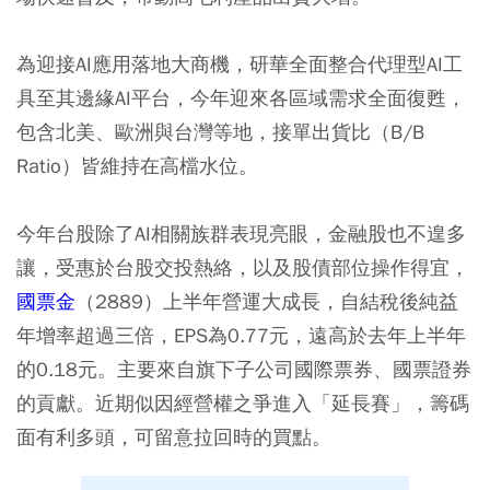
為迎接AI應用落地大商機，研華全面整合代理型AI工
具至其邊緣AI平台，今年迎來各區域需求全面復甦，
包含北美、歐洲與台灣等地，接單出貨比（B/B
Ratio）皆維持在高檔水位。
今年台股除了AI相關族群表現亮眼，金融股也不遑多
讓，受惠於台股交投熱絡，以及股債部位操作得宜，
國票金
（2889）上半年營運大成長，自結稅後純益
年增率超過三倍，EPS為0.77元，遠高於去年上半年
的0.18元。主要來自旗下子公司國際票券、國票證券
的貢獻。近期似因經營權之爭進入「延長賽」，籌碼
面有利多頭，可留意拉回時的買點。