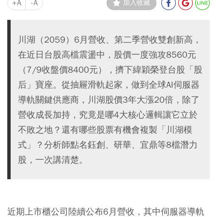
+A
-A
加入收藏
川湖（2059）6月營收、第二季營收雙創新高，
在近日台股高檔震盪中，股價一度強攻8560元
（7/9收盤價8400元），擠下緯穎榮登台股「股
后」寶座。從抽屜滑軌起家，做到全球AI伺服器
導軌關鍵供應商，川湖股價3年大漲20倍，除了
營收成長加持，究竟是哪4大核心邏輯讓它立於
不敗之地？還有哪些股票有機會複製「川湖模
式」？分析師點名鈺創、研華、宜鼎等8檔潛力
股，一次講清楚。
近期上市櫃公司陸續公布6月營收，其中伺服器導軌