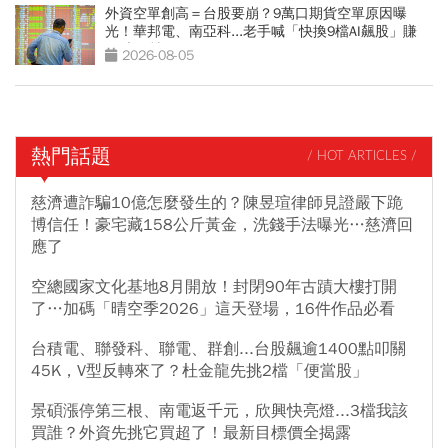
外資空單創高＝台股要崩？9萬口期貨空單原因曝
光！華邦電、南亞科...老手喊「快換9檔AI飆股」賺
Q3大行情
2026-08-05
熱門話題
/ HOT ARTICLES /
慈濟遭詐騙10億怎麼發生的？陳昱瑄律師見證嚴下跪
博信任！豪宅藏158公斤黃金，洗錢手法曝光…慈濟回
應了
空總國家文化基地8月開放！封閉90年古蹟大樓打開
了…加碼「晴空季2026」這天登場，16件作品必看
台積電、聯發科、聯電、群創...台股飆逾1400點叩關
45K，V型反轉來了？杜金龍先挑2檔「便當股」
景碩漲停第三根、南電返千元，欣興快亮燈...3檔我該
買誰？外資先挑它買超了！最新目標價全揭露