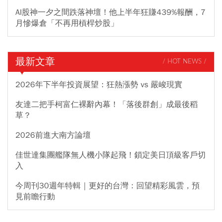
AI股神一夕之間跌落神壇！他上半年狂賺439%報酬，7
月慘爆倉「不再用槓桿炒股」
最新文章
/ HOT NEWS /
2026年下半年投資展望：狂熱漲勢 vs 嚴峻現實
友達二把手柯富仁裸辭內幕！「落後群創」成最後稻
草？
2026前進大南方論壇
佳世達集團艦隊無人機小隊起飛！鎖定美日頂級客戶切
入
今周刊30週年特輯｜更好的台灣：回望精彩風雲，預
見前瞻行動