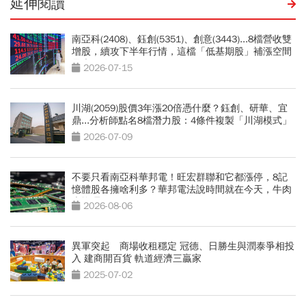
延伸閱讀
南亞科(2408)、鈺創(5351)、創意(3443)...8檔營收雙
增股，續攻下半年行情，這檔「低基期股」補漲空間
最大
2026-07-15
川湖(2059)股價3年漲20倍憑什麼？鈺創、研華、宜
鼎...分析師點名8檔潛力股：4條件複製「川湖模式」
2026-07-09
不要只看南亞科華邦電！旺宏群聯和它都漲停，8記
憶體股各擁啥利多？華邦電法說時間就在今天，牛肉
大塊嗎
2026-08-06
異軍突起 商場收租穩定 冠德、日勝生與潤泰爭相投
入 建商開百貨 軌道經濟三贏家
2025-07-02