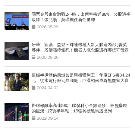
國票金股東會激戰2小時，出席率衝近88%、公股過半
取勝！張兆順、吳瑛擔任新任董總
2026-05-29
研華、宜鼎、益登…輝達機器人新大腦這2家列菁英
夥伴、股價漲停鎖死！機器人概念股還有哪些可留意
2025-08-26
這檔半導體供應鏈曾是興櫃獲利王，年度EPS衝34.24
元！從水電行做到晶圓廠，巨漢如何成為無塵室大贏
家？
2024-04-02
掛牌報酬率高達5成！聯發科小金雞達發、最會賺錢
的巨漢...挖寶半年報，15強興櫃黑馬股出列
2022-09-14