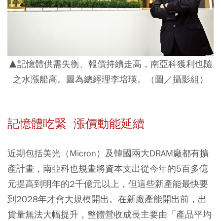
▲記憶體供需失衡、報價持續走高，南亞科獲利也隨
之水漲船高。圖為總經理李培瑛。（圖／攝影組）
記憶體吃緊 漲價動能延續
近期包括美光（Micron）及韓國兩大DRAM廠都有擴
產計畫，南亞科也規畫將資本支出從今年的5百多億
元提高到明年的2千億元以上，但這些新產能最快要
到2028年才會大規模開出。在新廠產能開出前，出
貨量無法大幅提升，整體營收成長主要由「產品平均