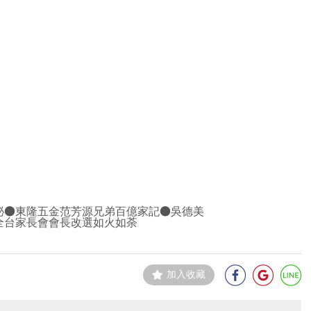
祕●東隆五金范芳源兄弟百億家記●吳德美
全台家長會會長改選如火如荼
加入收藏