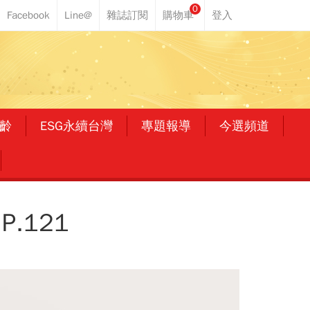
0
齡
ESG永續台灣
專題報導
今選頻道
.121