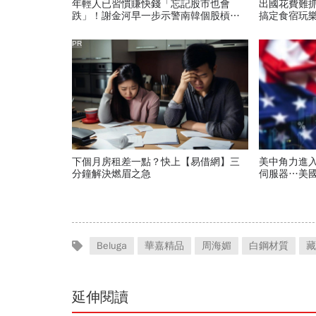
年輕人已習慣賺快錢「忘記股市也會
出國花費難
跌」！謝金河早一步示警南韓個股槓桿
搞定食宿玩
ETF會出事：根本把投資人丟火坑
PR
下個月房租差一點？快上【易借網】三
美中角力進
分鐘解決燃眉之急
伺服器…美
灣「這類人
Beluga
華嘉精品
周海媚
白鋼材質
藏
延伸閱讀