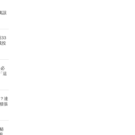
0萬該
33
成投
手必
「這
多？達
積張
倍秘
股