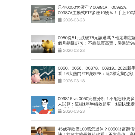
只存0050太保守？00981A、00992A、
00987A主動式ETF多賺10幾％！手上10
買誰？台股老手曝「1配置法」穩穩賺
2026-03-23
0050從81元跌破75元該逃嗎？他定期定額
個月躺賺67％：不靠低買高賣，勝過近9
資人的關鍵是？
2026-03-23
0050、0056、00878、00919...2026新
看！6大熱門ETF績效PK：這2檔定期定額
樣配」，年化報酬穩衝近11%
2026-03-18
009816 vs 0050完整分析！不配息賺更
人試算：這檔1年半績效超車！1招快速累
數「比存股族多賺10倍」
2026-03-23
45歲存款僅100萬怎退休？0050財富翻
訣！前政大校長算給你看：不靠美債、高