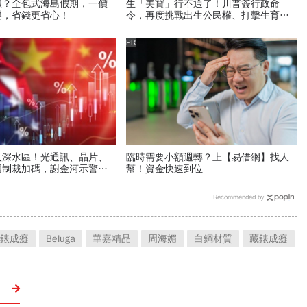
抓？全包式海島假期，一價
生「美寶」行不通了！川普簽行政命
樂，省錢更省心！
令，再度挑戰出生公民權、打擊生育旅
遊：不允許花錢買進美國的資格
PR
入深水區！光通訊、晶片、
臨時需要小額週轉？上【易借網】找人
國制裁加碼，謝金河示警台
幫！資金快速到位
」處境危險又困難
Recommended by
錶成癡
Beluga
華嘉精品
周海媚
白鋼材質
藏錶成癡