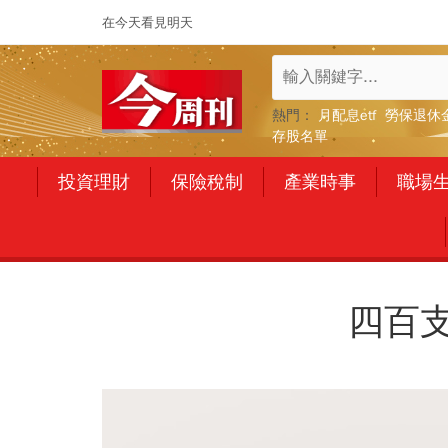
在今天看見明天
熱門：
月配息etf
勞保退休
存股名單
投資理財
保險稅制
產業時事
職場
四百支