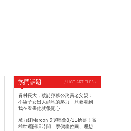
熱門話題
/ HOT ARTICLES /
眷村長大，蔡詩萍聊公務員老父親：
不給子女出人頭地的壓力，只要看到
我在看書他就很開心
魔力紅Maroon 5演唱會8/11搶票！高
雄世運開唱時間、票價座位圖、理想