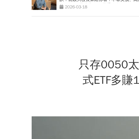
息！每月1萬滾出1450萬退休金
2026-03-18
只存0050太
式ETF多