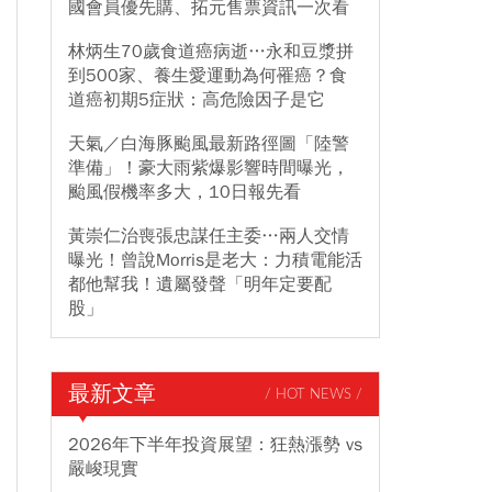
國會員優先購、拓元售票資訊一次看
林炳生70歲食道癌病逝…永和豆漿拼
到500家、養生愛運動為何罹癌？食
道癌初期5症狀：高危險因子是它
天氣／白海豚颱風最新路徑圖「陸警
準備」！豪大雨紫爆影響時間曝光，
颱風假機率多大，10日報先看
黃崇仁治喪張忠謀任主委…兩人交情
曝光！曾說Morris是老大：力積電能活
都他幫我！遺屬發聲「明年定要配
股」
最新文章
/ HOT NEWS /
2026年下半年投資展望：狂熱漲勢 vs
嚴峻現實