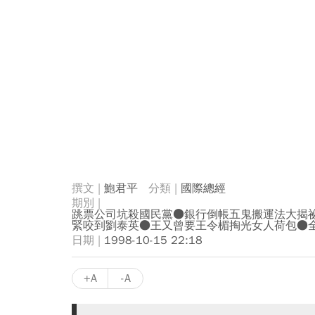
鮑君平
國際總經
跳票公司坑殺國民黨●銀行倒帳五鬼搬運法大揭
緊咬到劉泰英●王又曾要王令楣掏光女人荷包●
1998-10-15 22:18
+A
-A