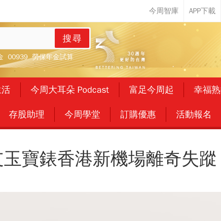
搜尋
金
00939
勞保年金試算
生活
今周大耳朵 Podcast
富足今周起
幸福熟
存股助理
今周學堂
訂購優惠
活動報名
玉寶錶香港新機場離奇失蹤 P