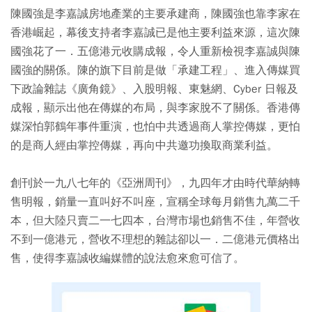
陳國強是李嘉誠房地產業的主要承建商，陳國強也靠李家在
香港崛起，幕後支持者李嘉誠已是他主要利益來源，這次陳
國強花了一．五億港元收購成報，令人重新檢視李嘉誠與陳
國強的關係。陳的旗下目前是做「承建工程」、進入傳媒買
下政論雜誌《廣角鏡》、入股明報、東魅網、Cyber 日報及
成報，顯示出他在傳媒的布局，與李家脫不了關係。香港傳
媒深怕郭鶴年事件重演，也怕中共透過商人掌控傳媒，更怕
的是商人經由掌控傳媒，再向中共邀功換取商業利益。
創刊於一九八七年的《亞洲周刊》，九四年才由時代華納轉
售明報，銷量一直叫好不叫座，宣稱全球每月銷售九萬二千
本，但大陸只賣二一七四本，台灣市場也銷售不佳，年營收
不到一億港元，營收不理想的雜誌卻以一．二億港元價格出
售，使得李嘉誠收編媒體的說法愈來愈可信了。