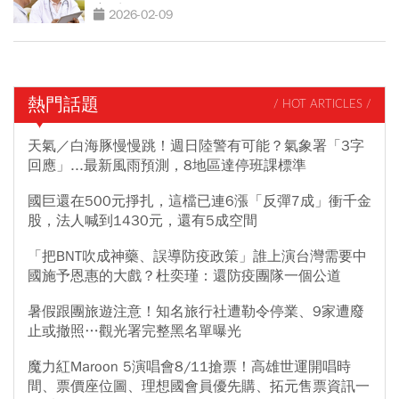
小習慣
2026-02-09
熱門話題
/ HOT ARTICLES /
天氣／白海豚慢慢跳！週日陸警有可能？氣象署「3字
回應」...最新風雨預測，8地區達停班課標準
國巨還在500元掙扎，這檔已連6漲「反彈7成」衝千金
股，法人喊到1430元，還有5成空間
「把BNT吹成神藥、誤導防疫政策」誰上演台灣需要中
國施予恩惠的大戲？杜奕瑾：還防疫團隊一個公道
暑假跟團旅遊注意！知名旅行社遭勒令停業、9家遭廢
止或撤照…觀光署完整黑名單曝光
魔力紅Maroon 5演唱會8/11搶票！高雄世運開唱時
間、票價座位圖、理想國會員優先購、拓元售票資訊一