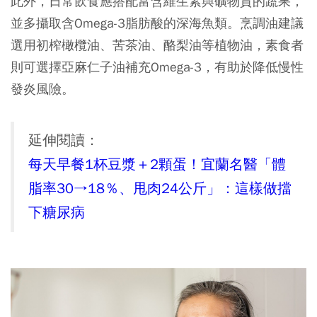
此外，日常飲食應搭配富含維生素與礦物質的蔬果，
並多攝取含Omega-3脂肪酸的深海魚類。烹調油建議
選用初榨橄欖油、苦茶油、酪梨油等植物油，素食者
則可選擇亞麻仁子油補充Omega-3，有助於降低慢性
發炎風險。
延伸閱讀：
每天早餐1杯豆漿＋2顆蛋！宜蘭名醫「體
脂率30→18％、甩肉24公斤」：這樣做擋
下糖尿病