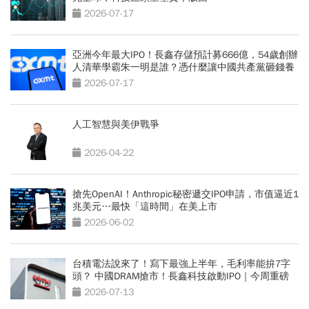
2026-07-17
亞洲今年最大IPO！長鑫存儲預計募666億，54歲創辦
人清華學霸朱一明是誰？憑什麼讓中國共產黨砸錢養
大？
2026-07-17
人工智慧與美伊戰爭
2026-04-22
搶先OpenAI！Anthropic秘密遞交IPO申請，市值逼近1
兆美元…最快「這時間」在美上市
2026-06-02
台積電法說來了！寫下最強上半年，毛利率能拚7字
頭？ 中國DRAM搶市！長鑫科技啟動IPO｜今周重磅
2026-07-13