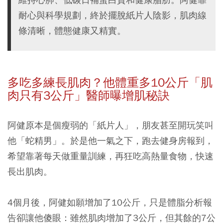
耐心與科學規劃，終於擺脫紙片人陰影，肌肉線
條清晰，體態健康又精實。
多吃多練長肌肉？他體重多10
公斤「肌
肉只有3
公斤」醫師曝增肌秘訣
阿健原本是個瘦弱的「紙片人」，朋友甚至開玩笑叫
他「蛇精男」。於是他一氣之下，跑去健身房報到，
希望靠著每天做重量訓練，再狂吃高熱量食物，快速
長出肌肉。
4個月後，阿健如願增加了10公斤，只是體脂分析報
告卻讓他傻眼：雖然肌肉增加了3公斤，但其餘的7公