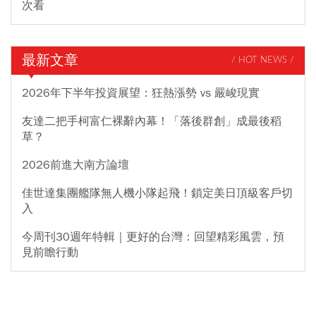
次看
最新文章
/ HOT NEWS /
2026年下半年投資展望：狂熱漲勢 vs 嚴峻現實
友達二把手柯富仁裸辭內幕！「落後群創」成最後稻
草？
2026前進大南方論壇
佳世達集團艦隊無人機小隊起飛！鎖定美日頂級客戶切
入
今周刊30週年特輯｜更好的台灣：回望精彩風雲，預
見前瞻行動