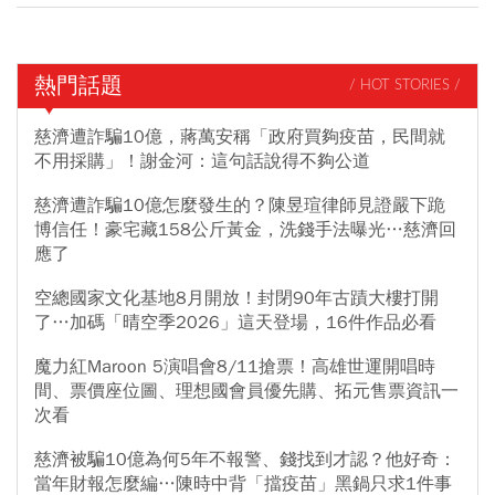
熱門話題
/ HOT STORIES /
慈濟遭詐騙10億，蔣萬安稱「政府買夠疫苗，民間就
不用採購」！謝金河：這句話說得不夠公道
慈濟遭詐騙10億怎麼發生的？陳昱瑄律師見證嚴下跪
博信任！豪宅藏158公斤黃金，洗錢手法曝光…慈濟回
應了
空總國家文化基地8月開放！封閉90年古蹟大樓打開
了…加碼「晴空季2026」這天登場，16件作品必看
魔力紅Maroon 5演唱會8/11搶票！高雄世運開唱時
間、票價座位圖、理想國會員優先購、拓元售票資訊一
次看
慈濟被騙10億為何5年不報警、錢找到才認？他好奇：
當年財報怎麼編…陳時中背「擋疫苗」黑鍋只求1件事