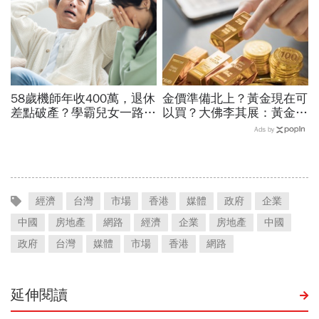
58歲機師年收400萬，退休
金價準備北上？黃金現在可
差點破產？學霸兒女一路私
以買？大佛李其展：黃金價
校、每月5萬學費掏空存
格摸到4300美元是好事！
Ads by
款：賺再多都可能被三座大
瑞銀3理由喊5000美元不遠
山壓垮
了
經濟
台灣
市場
香港
媒體
政府
企業
中國
房地產
網路
經濟
企業
房地產
中國
政府
台灣
媒體
市場
香港
網路
延伸閱讀