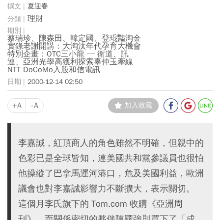
夏迎春
理財
蔡瑞珍、陳森田、韓定國、登琨豔淘金
實錄老謝開講：大淘汰年代孕育大機會
特別企畫：OTC三小龍 ─ 衛道、訊
連、亞洲光學高獲利探索辜仲玉牽線
NTT DoCoMo入股和信電訊
2000-12-14 02:50
+A
-A
加入收藏
李嘉誠，紅頂商人的角色雖然不明確，但親中的
色彩已是全球皆知，連美國共和黨參議員也很怕
他操縱了巴拿馬運河港口，危及美國利益，歐洲
議會也對李嘉誠影響力不斷擴大，表示關切。
這個月李氏旗下的 Tom.com 收購《亞洲周
刊》，而關係密切的夥伴陳國強則買下了「成