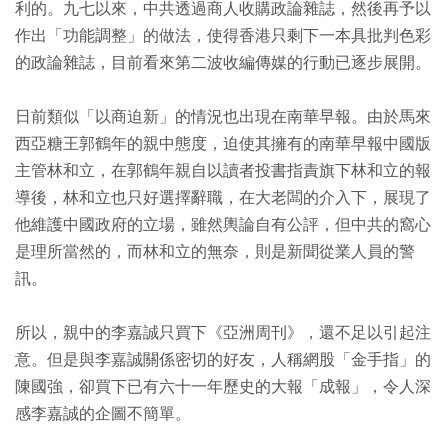
利的。九七以來，中共透過商人收購政論雜誌，然後再予以
作出「功能調整」的做法，使得香港只剩下一本具批判色彩
的政論雜誌，目前看來第二波收編傳媒的行動已逐步展開。
日前類似「以商迫新」的情況也出現在南華早報。由於馬來
西亞糖王郭鶴年的親中態度，迫使其擁有的南華早報中國版
主管林和立，在郭鶴年親自以讀者投書指責旗下林和立的報
導後，林和立也只好選擇辭職，在大老闆的介入下，展現了
他維護中國政府的立場，雖然輿論自有公評，但中共的窩心
是理所當然的，而林和立的無奈，則是新聞從業人員的警
訊。
所以，親中的李嘉誠只買下《亞洲周刊》，還不足以引起注
意。但是與李嘉誠關係密切的好友，人稱網股「金手指」的
陳國強，卻買下已有六十一年歷史的大報「成報」，令人深
感李嘉誠的企圖不簡單。