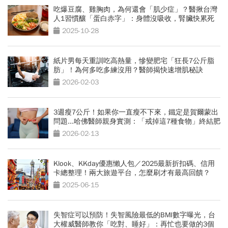
吃爆豆腐、雞胸肉，為何還會「肌少症」？醫揪台灣
人1習慣釀「蛋白赤字」：身體沒吸收，腎臟快累死
2025-10-28
紙片男每天重訓吃高熱量，慘變肥宅「狂長7公斤脂
肪」！為何多吃多練沒用？醫師揭快速增肌秘訣
2026-02-03
3週瘦7公斤！如果你一直瘦不下來，鐵定是賀爾蒙出
問題...哈佛醫師親身實測：「戒掉這7種食物」終結肥
胖
2026-02-13
Klook、KKday優惠懶人包／2025最新折扣碼、信用
卡總整理！兩大旅遊平台，怎麼刷才有最高回饋？
2025-06-15
失智症可以預防！失智風險最低的BMI數字曝光，台
大權威醫師教你「吃對、睡好」：再忙也要做的3個