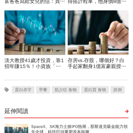
蛋白赤字
早餐
肌少症 食物
蛋白質 食物
跌倒
延伸閱讀
SpaceX、SK海力士掀IPO熱潮，那斯達克吸金能力領
先全球，科技巨頭重塑資本版圖