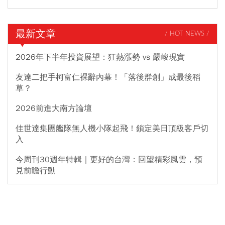
最新文章
/ HOT NEWS /
2026年下半年投資展望：狂熱漲勢 vs 嚴峻現實
友達二把手柯富仁裸辭內幕！「落後群創」成最後稻
草？
2026前進大南方論壇
佳世達集團艦隊無人機小隊起飛！鎖定美日頂級客戶切
入
今周刊30週年特輯｜更好的台灣：回望精彩風雲，預
見前瞻行動