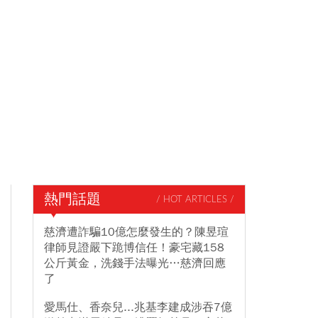
熱門話題
/ HOT ARTICLES /
慈濟遭詐騙10億怎麼發生的？陳昱瑄
律師見證嚴下跪博信任！豪宅藏158
公斤黃金，洗錢手法曝光…慈濟回應
了
愛馬仕、香奈兒...兆基李建成涉吞7億