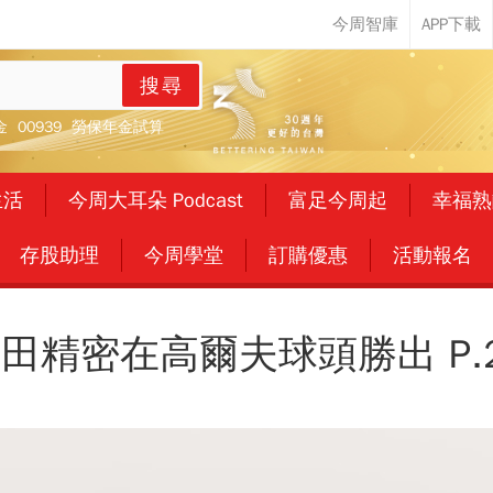
搜尋
金
00939
勞保年金試算
生活
今周大耳朵 Podcast
富足今周起
幸福熟
存股助理
今周學堂
訂購優惠
活動報名
田精密在高爾夫球頭勝出 P.