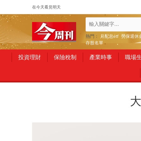
在今天看見明天
熱門：
月配息etf
勞保退休
存股名單
投資理財
保險稅制
產業時事
職場
大