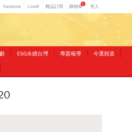
0
齡
ESG永續台灣
專題報導
今選頻道
20