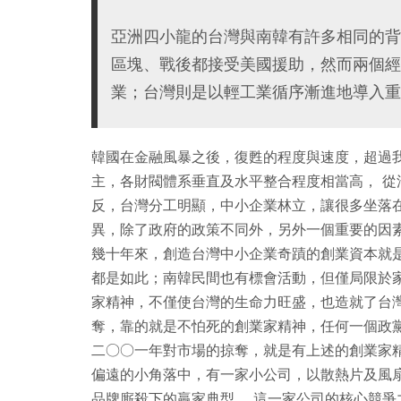
亞洲四小龍的台灣與南韓有許多相同的背
區塊、戰後都接受美國援助，然而兩個經
業；台灣則是以輕工業循序漸進地導入重
韓國在金融風暴之後，復甦的程度與速度，超過我
主，各財閥體系垂直及水平整合程度相當高， 
反，台灣分工明顯，中小企業林立，讓很多坐落
異，除了政府的政策不同外，另外一個重要的因
幾十年來，創造台灣中小企業奇蹟的創業資本就
都是如此；南韓民間也有標會活動，但僅局限於
家精神，不僅使台灣的生命力旺盛，也造就了台
奪，靠的就是不怕死的創業家精神，任何一個政
二○○一年對市場的掠奪，就是有上述的創業家
偏遠的小角落中，有一家小公司，以散熱片及風
品牌廝殺下的贏家典型。 這一家公司的核心競