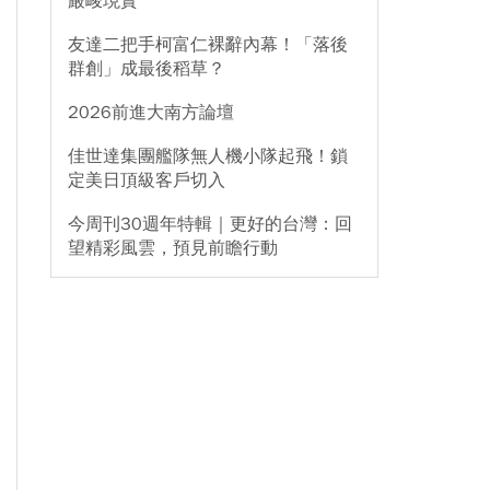
嚴峻現實
友達二把手柯富仁裸辭內幕！「落後
群創」成最後稻草？
2026前進大南方論壇
佳世達集團艦隊無人機小隊起飛！鎖
定美日頂級客戶切入
今周刊30週年特輯｜更好的台灣：回
望精彩風雲，預見前瞻行動