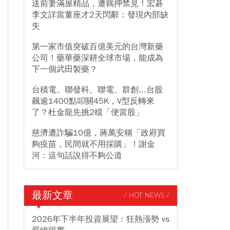
送前妻滿屋精品，遭羈押禁見！宏碁
李文詳當董座才2天閃辭：發現內部缺
失
第一家市值突破百億美元的台灣新藥
公司！藥華藥深耕全球市場，能成為
下一個武田製藥？
台積電、聯發科、聯電、群創...台股
飆逾1400點叩關45K，V型反轉來
了？杜金龍先挑2檔「便當股」
慈濟遭詐騙10億，蔣萬安稱「政府買
夠疫苗，民間就不用採購」！謝金
河：這句話說得不夠公道
最新文章
/ HOT NEWS /
2026年下半年投資展望：狂熱漲勢 vs