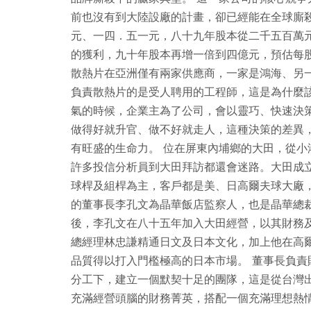
前也沒有到大陸設廠的計畫，卻已經能在全球廝
元、一四．五一元，八十九年股本從二千五百萬
的獲利，九十年股本再增一倍到四億元，預估每
散熱片在亞洲僅有兩家供應商，一家是鴻海、另
負責散熱片的是受人聘用的工程師，這是為什麼
氣的時候，企業主為了公司，會以靈巧、快速決
做得好就升官、做不好就走人，這種決策的差異
有旺盛的生命力。 位在屏東內埔鄉的大田，從
許多投信分析員到大田拜訪都還會迷路。大田成
球桿及組桿為主，客戶都是美、日高爾夫球大廠，如 Bridg
的董事長李孔文為晶華飯店監察人，也是晶華總
後，李孔文在八十五年加入大田經營，以其財務
總經理林忠謙精通日文及日本文化，加上他在高
品質得以打入門檻極高的日本市場。 董事長負
分工下，建立一個默契十足的團隊，這是從台灣
充滿經營頭腦的財務菁英，搭配一個充滿理想熱