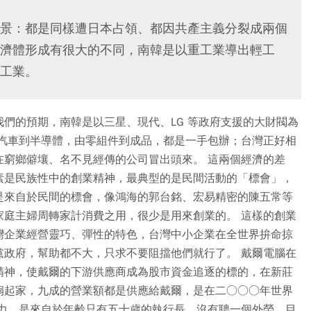
景：都是同樣遭日本占領、都因共產主義分裂成兩個
濟體形成有很大的不同，南韓是以重工業導出輕工
工業。
們的預期，南韓是以三星、現代、LG 等政府支援的大財閥為
從汽車到半導體，由零組件到成品，都是一手包辦；台灣正好相
在窮鄉僻壤、名不見經傳的公司冒出頭來。 這兩個經濟的差
素是民族性中的創業精神，最典型的是民間活動的「標會」，
是來自於民間的標會，像鴻海的郭台銘、宏易精密的陳五常等
家庭主婦周轉家計消費之用，很少是用來創業的。 這樣的創業
灣企業經營靈巧、彈性的特色，台灣中小企業在全世界拚命掠
黨政府，幫助都不大，只求不要阻擋他們就行了。 戴爾電腦在
精神，使戴爾的下游供應商成為股市資金追逐的標的，在新莊
扇起家，九成的營業額都是供應給戴爾，是在二○○○年世界
爭力，是來自於年齡只有五十歲的執行長，沒有聘一個外勞，目