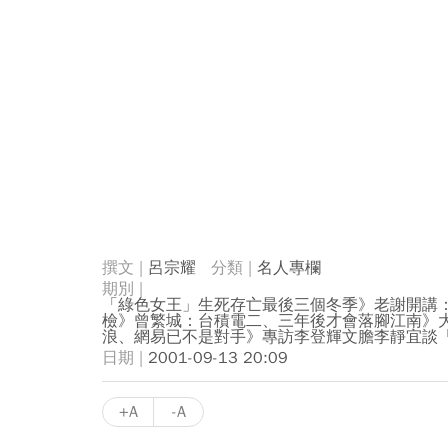
呂宗耀
名人專欄
「綠色女王」生死存亡最後三個冬季》老謝開講：
檢》曾繁城：台積電二、三年後才會落腳江南》大
浪、網易已不是對手》專訪李登輝文膽李靜宜談
2001-09-13 20:09
+A
-A