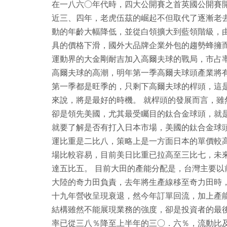
在一八六○年代時，四大公開賽之首英國公開賽
近三、四年，老虎伍茲的崛起不但取代了逐漸老
動的年齡大幅降低，並從白領擴大到藍領階級，
具的價格下滑，國外大品牌企業外包的趨勢蜂擁
運動界的大金剛耐吉加入高爾夫球的戰局，市占
高爾夫球的高潮，明年第一季高爾夫球頭產業將
第一季都是旺季的，只剩下高爾夫球的桿頭，這
來說，將是最好的時機。 就桿頭的發展而言，
卻是領先美國，尤其最受矚目的鈦合金球頭，就
就要了解是否有打入日本市場，美國的鈦合金球
運比重是二比八，策略上是一方面日本的單價較
場比較容易，目前美日比重已拉高至三比七，未
達五比五。 目前大田的產能分配是，台灣主要
大陸的奇力田負責，去年將生產線移至奇力田時
十九年營收呈現衰退，然今年訂單回流，加上產
結構雖然不能展現業務的強度，卻是投資者的最
率已從三八％降至上半年的三○．六％，流動比