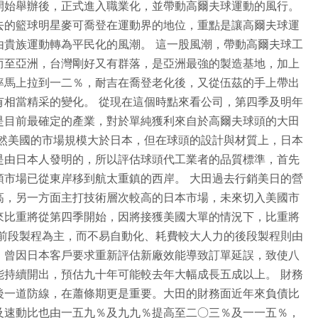
開始舉辦後，正式進入職業化，並帶動高爾夫球運動的風行。
去的籃球明星麥可喬登在運動界的地位，重點是讓高爾夫球運
由貴族運動轉為平民化的風潮。 這一股風潮，帶動高爾夫球工
而至亞洲，台灣剛好又有群落，是亞洲最強的製造基地，加上
率馬上拉到一二％，耐吉在喬登老化後，又從伍茲的手上帶出
有相當精采的變化。 從現在這個時點來看公司，第四季及明年
是目前最確定的產業，對於單純獲利來自於高爾夫球頭的大田
雖然美國的市場規模大於日本，但在球頭的設計與材質上，日本
是由日本人發明的，所以評估球頭代工業者的品質標準，首先
頭市場已從東岸移到航太重鎮的西岸。 大田過去行銷美日的營
高，另一方面主打技術層次較高的日本市場，未來切入美國市
來比重將從第四季開始，因將接獲美國大單的情況下，比重將
以前段製程為主，而不易自動化、耗費較大人力的後段製程則由
，曾因日本客戶要求重新評估新廠效能導致訂單延誤，致使八
能持續開出，預估九十年可能較去年大幅成長五成以上。 財務
後一道防線，在蕭條期更是重要。大田的財務面近年來負債比
及速動比也由一五九％及九九％提高至二○三％及一一五％，