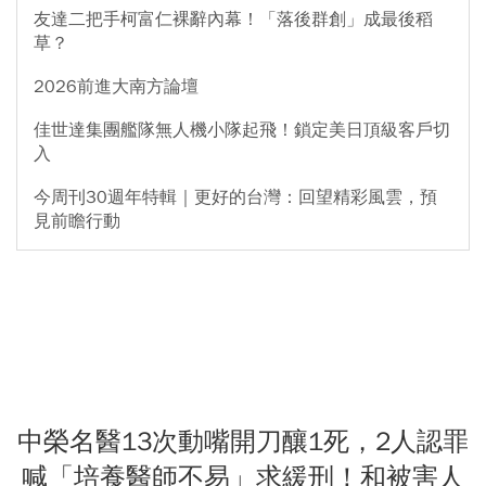
友達二把手柯富仁裸辭內幕！「落後群創」成最後稻
草？
2026前進大南方論壇
佳世達集團艦隊無人機小隊起飛！鎖定美日頂級客戶切
入
今周刊30週年特輯｜更好的台灣：回望精彩風雲，預
見前瞻行動
中榮名醫13次動嘴開刀釀1死，2人認罪
喊「培養醫師不易」求緩刑！和被害人