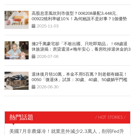
高股息歪風吹到市值型？006208暴配3.448元、
00922殖利率破10％！為何她說不是好事？1個優勢
沒了
2025-11-03
擁2千萬豪宅卻「不敢出國、只吃即期品」！68歲退
休族淚揭：房貸還清≠晚年安心，養房吃掉退休金的3
大誤算
2026-07-06
退休後月領10萬，本金不用5百萬？到老都有錢花！
0050「微退休」試算：30歲、40歲、50歲躺平門檻
公開
2026-06-30
熱門話題
/ HOT STORIES /
美國7月非農爆冷！就業意外減少2.3萬人，削弱Fed升