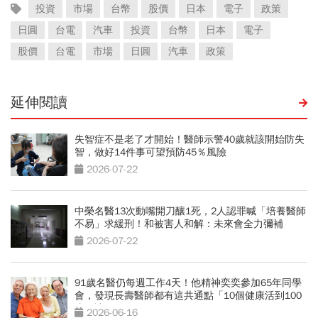
投資
市場
台幣
股價
日本
電子
政策
日圓
台電
汽車
投資
台幣
日本
電子
股價
台電
市場
日圓
汽車
政策
延伸閱讀
失智症不是老了才開始！醫師示警40歲就該開始防失
智，做好14件事可望預防45％風險
2026-07-22
中榮名醫13次動嘴開刀釀1死，2人認罪喊「培養醫師
不易」求緩刑！和被害人和解：未來會全力彌補
2026-07-22
91歲名醫仍每週工作4天！他精神奕奕參加65年同學
會，發現長壽醫師都有這共通點「10個健康活到100
歲秘訣」
2026-06-16