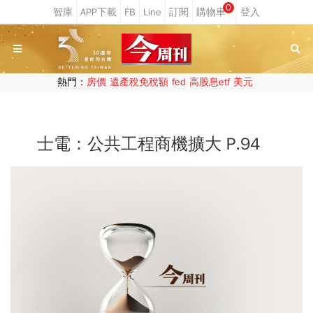
0
熱門：
房價
遺產稅免稅額
fed
高股息etf
美元
士電：公共工程商機擴大 P.94