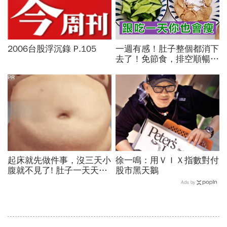
2006台股浮沉錄 P.105
一週有感！肚子整個都消下
去了！免節食，排空順暢就
夠
PR
起床就先做件事，沒三天小
徐一鳴：用ＶＩＸ指數對付
腹就不見了! 肚子一天天變
股市黑天鵝
小！
Ads by