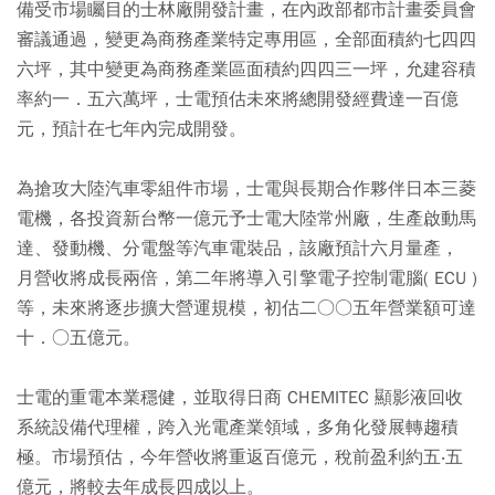
備受市場矚目的士林廠開發計畫，在內政部都市計畫委員會
審議通過，變更為商務產業特定專用區，全部面積約七四四
六坪，其中變更為商務產業區面積約四四三一坪，允建容積
率約一．五六萬坪，士電預估未來將總開發經費達一百億
元，預計在七年內完成開發。
為搶攻大陸汽車零組件市場，士電與長期合作夥伴日本三菱
電機，各投資新台幣一億元予士電大陸常州廠，生產啟動馬
達、發動機、分電盤等汽車電裝品，該廠預計六月量產，
月營收將成長兩倍，第二年將導入引擎電子控制電腦( ECU )
等，未來將逐步擴大營運規模，初估二○○五年營業額可達
十．○五億元。
士電的重電本業穩健，並取得日商 CHEMITEC 顯影液回收
系統設備代理權，跨入光電產業領域，多角化發展轉趨積
極。市場預估，今年營收將重返百億元，稅前盈利約五‧五
億元，將較去年成長四成以上。