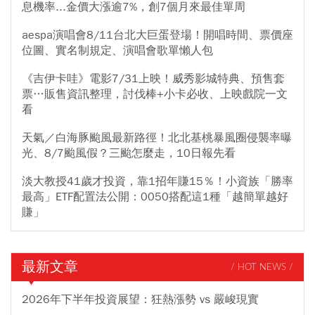
息機率...金價大漲逾7%，創7個月來最佳單周
aespa演唱會8/11台北大巨蛋登場！開唱時間、票價座
位圖、實名制規定、演唱會歌單懶人包
《吉伊卡哇》電影7/31上映！威秀影城特典、預售套
票…販售資訊整理，討伐棒+小卡必收、上映戲院一文
看
天氣／白海豚颱風最新路徑！北北基桃暴風圈侵襲率曝
光、8/7颱風假？三颱怎麼走，10日報先看
淡大教授41歲才投資，靠1招年賺15％！小資族「勝率
最高」ETF配置法公開：0050搭配這1種「越簡單越好
賺」
最新文章
/ HOT NEWS /
2026年下半年投資展望：狂熱漲勢 vs 嚴峻現實