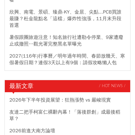
欣興、南電、景碩、臻鼎-KY、金居、尖點...PCB買誰
最賺？杜金龍點名「這檔」爆炸性強漲，11月末升段
首選
暑假跟團旅遊注意！知名旅行社遭勒令停業、9家遭廢
止或撤照…觀光署完整黑名單曝光
2027(116年)行事曆／明年過年時間、春節放幾天、寒
假暑假日期？連假3天以上有9個：請假攻略懶人包
最新文章
/ HOT NEWS /
2026年下半年投資展望：狂熱漲勢 vs 嚴峻現實
友達二把手柯富仁裸辭內幕！「落後群創」成最後稻
草？
2026前進大南方論壇