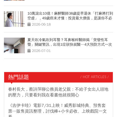
10萬滾出10億！麻醉醫師38歲提早退休「打麻將打到
空虛」，49歲癌末才懂：投資最大價值，是讓你不必
悲壯活著
2026-06-18
夏天吹冷氣吹到耳聾？耳鼻喉科醫師揭「突發性耳
聾」關鍵警訊，出現1症狀快就醫…4大預防方式一次
看
2026-07-01
熱門話題
/ HOT ARTICLES /
眷村長大，蔡詩萍聊公務員老父親：不給子女出人頭地
的壓力，只要看到我在看書他就很開心
《吉伊卡哇》電影7/31上映！威秀影城特典、預售套
票…販售資訊整理，討伐棒+小卡必收、上映戲院一文
看