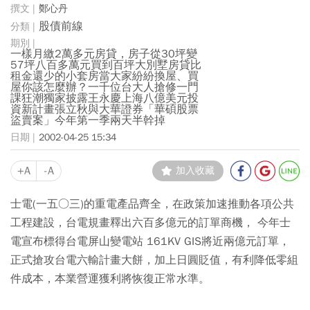
鄭心丹
股債前線
一樣月繳2萬多元房貸，房子從30坪變
57坪八百多萬元買到百坪大別墅房貸比
租金還少的小套房當大家紛紛換屋、買
屋你該怎麼辦？一千位台大人搶修一門
課狂潮獨家披露王永慶上海八億美元投
資新計畫張立秋與大華證券「華碩股票
盜賣案」今年第一季兩天半幹掉
2002-04-25 15:34
+A
-A
加入收藏
士電(一五○三)的重電產品齊全，在政策加速推動各項公共
工程建設，台電規畫釋出六百多億元的訂單商機， 今年士
電宣布標得台電屏山變電站 161KV GIS將近兩億元訂單，
正式搶攻台電六輸計畫大餅，加上日圓貶值，有利降低零組
件成本，本業營運獲利將恢復正常水準。