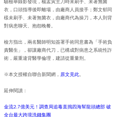
驗檢舉錄影發現，楊孟寅主刀時未刷手、未著無菌
衣，口頭指導後即離場，由廠商人員接手；鄭文郁同
樣未刷手、未著無菌衣，由廠商代為操刀，本人則背
對病患聊天、抱怨晚餐。
檢方指出，兩名醫師明知簽署手術同意書為「手術負
責醫生」，卻讓廠商代刀，已構成對病患之系統性詐
術，嚴重違背醫學倫理，建請從重量刑。
※本文授權自聯合新聞網，
原文見此
。
延伸閱讀：
金流2.7億美元！調查局追毒直搗四海幫龍頭總部 破
全台最大跨境洗錢集團