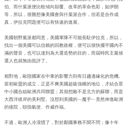
伯。而什葉派便比較傾向顛覆、改革的革命色彩，如伊朗
等，所以，很難想像美國會與什葉派合作，但若是合作成
真，伊拉克問題便可以有快速的進展。
美國朝野黨派都同意，美國軍隊不可能長駐伊拉克，所以，
找出一個美國可以信賴的回教政權，便可以很快擺平國內不
滿的聲音，也可以達到為大選造勢的目的，而屆時民主黨候
選人也就無由批評了。
相對地，歐陸國家在中東的影響力則有日趨邊緣化的危機。
當初歐盟的成立，正是不爽美國超級強權的地位，才結合眾
中小國合組歐洲共同聯盟；其假想敵不是北方的蘇聯，而是
大西洋彼岸的美利堅。沒想到美國的﹁魔手﹂竟然伸進歐洲
的後院，頤指氣使、作威作福。
不過，歐洲人冷漠慣了，對於鄰國事務不聞不問；像十年