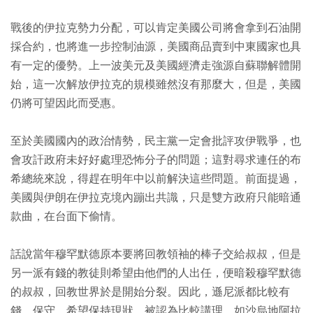
戰後的伊拉克勢力分配，可以肯定美國公司將會拿到石油開
採合約，也將進一步控制油源，美國商品賣到中東國家也具
有一定的優勢。上一波美元及美國經濟走強源自蘇聯解體開
始，這一次解放伊拉克的規模雖然沒有那麼大，但是，美國
仍將可望因此而受惠。
至於美國國內的政治情勢，民主黨一定會批評攻伊戰爭，也
會攻訐政府未好好處理恐怖分子的問題；這對尋求連任的布
希總統來說，得趕在明年中以前解決這些問題。前面提過，
美國與伊朗在伊拉克境內蹦出共識，只是雙方政府只能暗通
款曲，在台面下偷情。
話說當年穆罕默德原本要將回教領袖的棒子交給叔叔，但是
另一派有錢的教徒則希望由他們的人出任，便暗殺穆罕默德
的叔叔，回教世界於是開始分裂。因此，遜尼派都比較有
錢、保守，希望保持現狀，被認為比較講理，如沙烏地阿拉