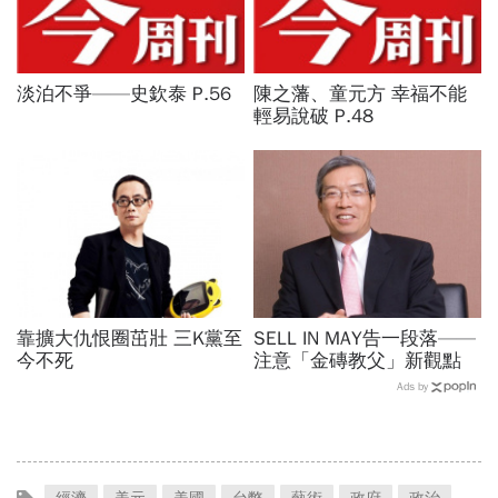
淡泊不爭——史欽泰 P.56
陳之藩、童元方 幸福不能
輕易說破 P.48
靠擴大仇恨圈茁壯 三K黨至
SELL IN MAY告一段落——
今不死
注意「金磚教父」新觀點
Ads by