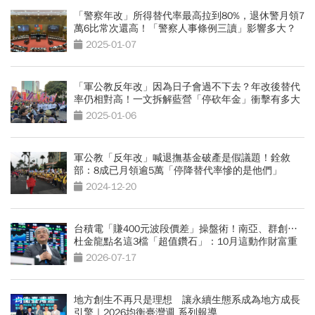
「警察年改」所得替代率最高拉到80%，退休警月領7
萬6比常次還高！「警察人事條例三讀」影響多大？
2025-01-07
「軍公教反年改」因為日子會過不下去？年改後替代
率仍相對高！一文拆解藍營「停砍年金」衝擊有多大
2025-01-06
軍公教「反年改」喊退撫基金破產是假議題！銓敘
部：8成已月領逾5萬「停降替代率慘的是他們」
2024-12-20
台積電「賺400元波段價差」操盤術！南亞、群創…
杜金龍點名這3檔「超值鑽石」：10月這動作財富重
分配
2026-07-17
地方創生不再只是理想 讓永續生態系成為地方成長
引擎｜2026均衡臺灣週 系列報導