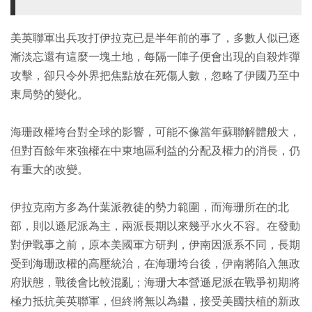
美英聯軍出兵攻打伊拉克已是半年前的事了，多數人似已逐
漸淡忘還有這麼一塊土地，每隔一陣子便會出現的自殺炸彈
攻擊，卻只令外界把焦點放在死傷人數，忽略了伊國乃至中
東局勢的變化。
海珊政權垮台對全球的影響，可能不像當年蘇聯解體般大，
但對百餘年來強權在中東地區利益的分配及權力的消長，仍
有重大的改變。
伊拉克南方多為什葉派教徒的勢力範圍，而海珊所在的北
部，則以遜尼派為主，兩派長期以來幾乎水火不容。在發動
對伊戰事之前，原本美國軍方研判，伊南因派系不同，長期
受到海珊政權的高壓統治，在海珊垮台後，伊南將陷入無政
府狀態，戰後會比較混亂；海珊大本營遜尼派在戰爭初期將
極力抵抗美英聯軍，但終將無以為繼，接受美國扶植的新政