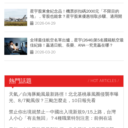
星宇股東會紀念品！機票折扣碼2000元「不限目的
地」，零股也能拿？星宇股東優惠領取步驟、適用開
票日先看
2026-04-29
全球最佳航空名單出爐，星宇(2646)第5名國籍航空最
佳紀錄！贏過日航、長榮、ANA…究竟贏在哪？
2026-03-20
熱門話題
/ HOT ARTICLES /
天氣／白海豚颱風最新路徑！北北基桃暴風圈侵襲率曝
光、8/7颱風假？三颱怎麼走，10日報先看
禁止你出境就禁止…中國出入境新規9/15上路，台灣
人小心「有去無回」？4種職業特別注意：前例在這