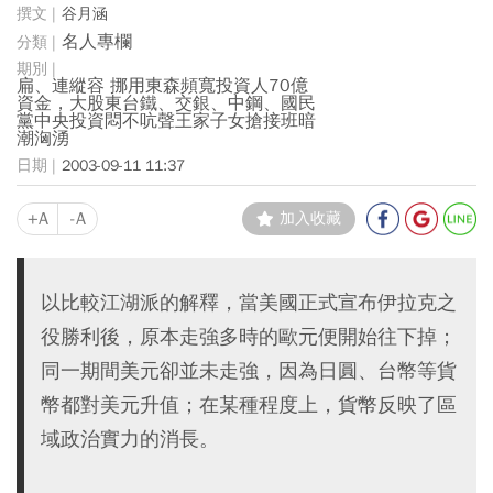
谷月涵
名人專欄
扁、連縱容 挪用東森頻寬投資人70億
資金，大股東台鐵、交銀、中鋼、國民
黨中央投資悶不吭聲王家子女搶接班暗
潮洶湧
2003-09-11 11:37
+A
-A
加入收藏
以比較江湖派的解釋，當美國正式宣布伊拉克之
役勝利後，原本走強多時的歐元便開始往下掉；
同一期間美元卻並未走強，因為日圓、台幣等貨
幣都對美元升值；在某種程度上，貨幣反映了區
域政治實力的消長。