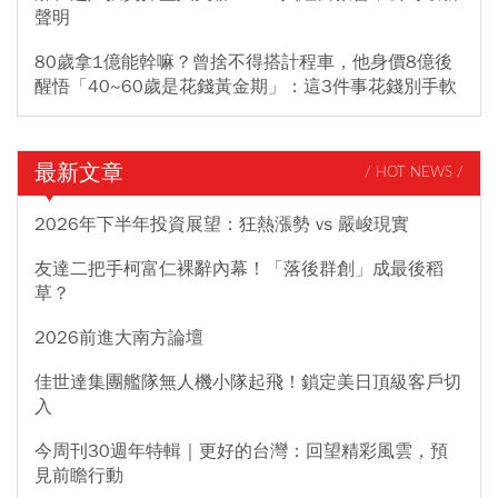
聲明
80歲拿1億能幹嘛？曾捨不得搭計程車，他身價8億後
醒悟「40~60歲是花錢黃金期」：這3件事花錢別手軟
最新文章
/ HOT NEWS /
2026年下半年投資展望：狂熱漲勢 vs 嚴峻現實
友達二把手柯富仁裸辭內幕！「落後群創」成最後稻
草？
2026前進大南方論壇
佳世達集團艦隊無人機小隊起飛！鎖定美日頂級客戶切
入
今周刊30週年特輯｜更好的台灣：回望精彩風雲，預
見前瞻行動