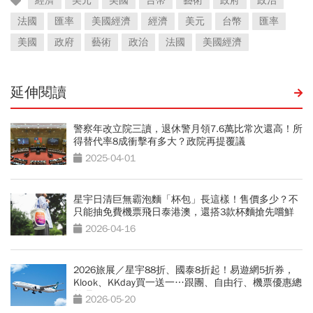
經濟
美元
美國
台幣
藝術
政府
政治
法國
匯率
美國經濟
經濟
美元
台幣
匯率
美國
政府
藝術
政治
法國
美國經濟
延伸閱讀
警察年改立院三讀，退休警月領7.6萬比常次還高！所
得替代率8成衝擊有多大？政院再提覆議
2025-04-01
星宇日清巨無霸泡麵「杯包」長這樣！售價多少？不
只能抽免費機票飛日泰港澳，還搭3款杯麵搶先嚐鮮
2026-04-16
2026旅展／星宇88折、國泰8折起！易遊網5折券，
Klook、KKday買一送一…跟團、自由行、機票優惠總
整理
2026-05-20