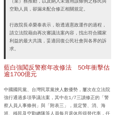
（業）務推動，以及納入未適用該條例之移民與
空勤人員，卻漏未配合修正相關規定。
行政院長卓榮泰表示，盼透過憲政運作的過程，
請立法院藉由再次審議法案內容，找出符合國家
利益的最大共識，妥適回復公民社會與各界的訴
求。
藍白強闖反警察年改修法 50年衝擊估
逾1700億元
中國國民黨、台灣民眾黨挾人數優勢，屢次在立法院
強行通過多項爭議法案，其中在1/7三讀修正的「警
察人員人事條例」與「附表三」，規定警、消、海
巡、移民及空勤總隊等人員每月退休所得替代率，任