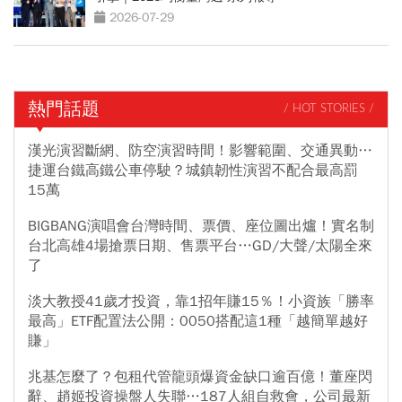
2026-07-29
熱門話題
/ HOT STORIES /
漢光演習斷網、防空演習時間！影響範圍、交通異動…
捷運台鐵高鐵公車停駛？城鎮韌性演習不配合最高罰
15萬
BIGBANG演唱會台灣時間、票價、座位圖出爐！實名制
台北高雄4場搶票日期、售票平台…GD/大聲/太陽全來
了
淡大教授41歲才投資，靠1招年賺15％！小資族「勝率
最高」ETF配置法公開：0050搭配這1種「越簡單越好
賺」
兆基怎麼了？包租代管龍頭爆資金缺口逾百億！董座閃
辭、趙姬投資操盤人失聯…187人組自救會，公司最新