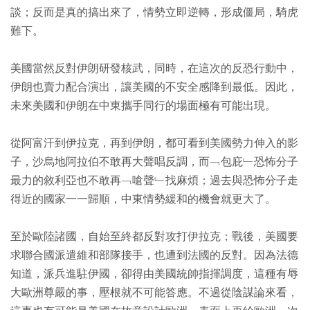
談；反而是真的搞出來了，情勢立即逆轉，形成僵局，騎虎
難下。
美國當然反對伊朗研發核武，同時，在這次的反恐行動中，
伊朗也賣力配合演出，讓美國的不安全感降到最低。因此，
未來美國和伊朗在中東攜手同行的場面極有可能出現。
從阿富汗到伊拉克，再到伊朗，都可看到美國勢力伸入的影
子，沙烏地阿拉伯不敢再大聲唱反調，而﹁包庇﹂恐怖分子
最力的敘利亞也不敢再﹁嗆聲﹂找麻煩；過去與恐怖分子走
得近的國家一一歸順，中東情勢緩和的機會就更大了。
至於歐陸諸國，自始至終都反對攻打伊拉克；戰後，美國要
求聯合國派遣維和部隊接手，也遭到法國的反對。因為法德
知道，派兵進駐伊國，卻得由美國統帥指揮調度，這種有辱
大歐洲尊嚴的事，壓根就不可能答應。不過從陰謀論來看，