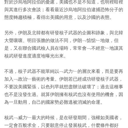
對於沙烏地阿拉伯的憂慮，美國也不是不知道，也明裡暗裡
與其進行多次會談；看看最近沙烏地阿拉伯逮捕恐怖分子的
態度轉趨積極，看得出美國的用意，以及沙國的表態。
另外，伊朗及北韓都有研發核子武器的企圖和跡象，與北韓
大聲嚷嚷、明目張膽的做法不同，伊朗﹁惦惦﹂地做，但
是，又在聯合國武檢人員在場時，常常會﹁不經意﹂地讓其
核武研發進度適度地曝光出來。
不過，核子武器不能單純以﹁武力﹂的層次來看，而是要再
加入﹁政治﹂藝術的考量。伊朗若已經成功研發核子武器，
不要說美國緊張，以色列早就想盡辦法破壞了；過去這種事
也不是沒發生過。就算伊朗擁有核武也沒有使用的機會，因
為一旦動用，自己的國家勢必難逃被消滅的命運。
核武﹁威力﹂最大的時候，是在研發期間，強權如美國者，
一定會百般求全，只要願意停止發展核武，什麼條件都好