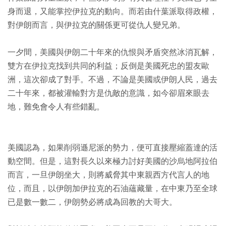
身而退，又能掌控伊拉克的動向。而若由什葉派取得政權，
對伊朗而言，與伊拉克的關係更可從仇人變兄弟。
一夕間，美國與伊朗二十年來的仇恨與矛盾突然冰消瓦解，
雙方在伊拉克找到共同的利益；反倒是美國死忠的盟友歐
洲，這次卻成了對手。不過，不論是美國或伊朗人民，過去
二十年來，都被灌輸對方是仇敵的意識，如今卻眉來眼去
地，難免會令人有些錯亂。
美國認為，如果削弱遜尼派的勢力，便可直接壓縮蓋達的活
動空間。但是，這對長久以來極力討好美國的沙烏地阿拉伯
而言，一旦伊朗坐大，則將威脅其中東親西方代言人的地
位，而且，以伊朗加伊拉克的石油蘊藏量，在中東乃至全球
已是數一數二，伊朗勢必將成為回教的大哥大。