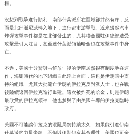
權。
沒想到戰爭進行順利，南部什葉派所在區域卻井然有序，反
而是北部遜尼派轉入地下，進行都市游擊戰。近來幾起汽車
炸彈攻擊事件都是在北部發生的，尤其聯合國駐伊總部遭受
攻擊最引人注目，甚至連什葉派領袖哈金也在攻擊事件中身
亡。
不過，美國十分驚訝﹁解放﹂後的伊南居然很有制度地在運
作，海珊時代的地下組織自此浮上台面，這也是伊朗暗中支
持的組織；尤其大批流亡伊朗的伊拉克反對派人士，也在戰
後陸續返回伊拉克進行重建。這次被炸死的哈金，則是伊朗
最欣賞的伊拉克領袖，他也參與了由美國主導的伊拉克臨時
政府。
美國不可能讓伊拉克的混亂局勢持續太久，如果能引進伊南
什葉派的力量坐鎮，不但以伊制伊有其合理性，美國也可全