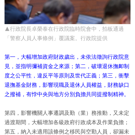
▲行政院長卓榮泰在行政院臨時院會中，拍板通過
「警察人員人事條例」覆議案。行政院提供
第一，大幅增加政府財政歲出，未依法徵詢行政院意
見，並指明彌補資金之來源；第二，破壞退休撫卹制
度之公平性，違反平等原則及世代正義；第三，衝擊
退撫基金財務，影響現職及退休人員權益，財務缺口
之撥補，有悖中央與地方分別負擔共同提撥制精神。
第四，影響機關人事遷調及勤（業）務推動，又未定
過渡期間，大幅增加各級政府行政成本及作業負擔；
第五，納入未適用該條例之移民與空勤人員，卻漏未