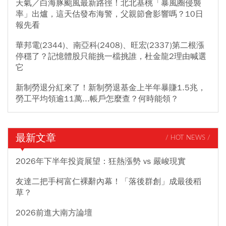
天氣／白海豚颱風最新路徑！北北基桃「暴風圈侵襲
率」出爐，這天估發布海警，父親節會影響嗎？10日
報先看
華邦電(2344)、南亞科(2408)、旺宏(2337)第二根漲
停穩了？記憶體股只能挑一檔挑誰，杜金龍2理由喊選
它
新制勞退分紅來了！新制勞退基金上半年暴賺1.5兆，
勞工平均領逾11萬...帳戶怎麼查？何時能領？
最新文章
/ HOT NEWS /
2026年下半年投資展望：狂熱漲勢 vs 嚴峻現實
友達二把手柯富仁裸辭內幕！「落後群創」成最後稻
草？
2026前進大南方論壇