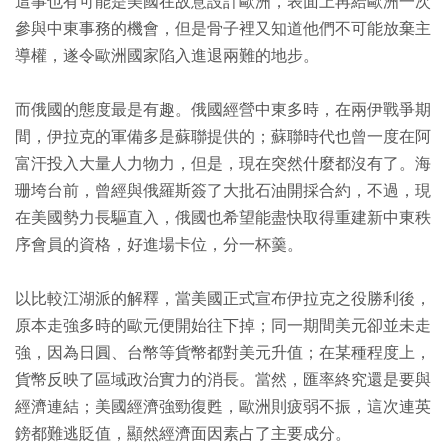
這事也有可能是美國在故意設計歐洲，表面上再給歐洲一次
參與中東事務的機會，但是骨子裡又知道他們不可能放棄主
導權，遂令歐洲國家陷入進退兩難的地步。
而俄國的態度最是有趣。俄國經營中東多時，在兩伊戰爭期
間，伊拉克的軍備多是蘇聯提供的；蘇聯時代也曾一度在阿
富汗投入大量人力物力，但是，現在突然什麼都沒有了。海
珊垮台前，曾經與俄羅斯簽了大批石油開採合約，不過，現
在美國勢力長驅直入，俄國也希望能盡快取得重建新中東秩
序會員的資格，好進場卡位，分一杯羹。
以比較江湖派的解釋，當美國正式宣布伊拉克之役勝利後，
原本走強多時的歐元便開始往下掉；同一期間美元卻並未走
強，因為日圓、台幣等貨幣都對美元升值；在某種程度上，
貨幣反映了區域政治實力的消長。當然，匯率終究還是要與
經濟連結；美國經濟強勁復甦，歐洲則疲弱不振，這次連英
鎊都難逃貶值，顯然經濟面因素占了主要成分。