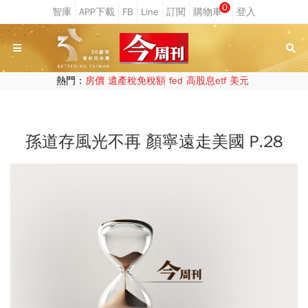
0
熱門：
房價
遺產稅免稅額
fed
高股息etf
美元
孫道存風光不再 顏寧遠走美國 P.28