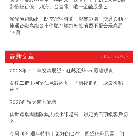
翻倍賺百億：鴻海、台達電...唯一金融股是它
漢光演習斷網、防空演習時間！影響範圍、交通異動…
捷運台鐵高鐵公車停駛？城鎮韌性演習不配合最高罰
15萬
最新文章
/ HOT NEWS /
2026年下半年投資展望：狂熱漲勢 vs 嚴峻現實
友達二把手柯富仁裸辭內幕！「落後群創」成最後稻
草？
2026前進大南方論壇
佳世達集團艦隊無人機小隊起飛！鎖定美日頂級客戶切
入
今周刊30週年特輯｜更好的台灣：回望精彩風雲，預