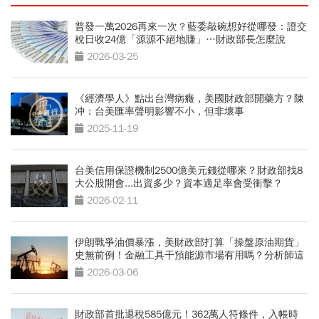
普發一萬2026再來一次？藍委敲碗想好從哪發：證交
稅日收24億「源源不絕地賺」…財政部長怎麼說
2026-03-25
《經濟學人》點出台灣病癥，美國財政部開藥方？陳
冲：台美匯率聲明影響不小，但非壞事
2025-11-19
台美信用保證機制2500億美元錢從哪來？財政部找8
大公股開會...出資多少？資本適足率會受衝擊？
2026-02-11
伊朗戰爭油價暴漲，美財政部打算「操盤原油期貨」
史無前例！金融工具干預能源市場有用嗎？分析師這
麼說
2026-03-06
財政部首批退稅585億元！362萬人符條件，入帳時