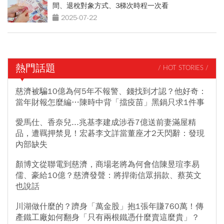
間、退稅對象方式、3梯次時程一次看
2025-07-22
熱門話題
/ HOT STORIES /
慈濟被騙10億為何5年不報警、錢找到才認？他好奇：
當年財報怎麼編…陳時中背「擋疫苗」黑鍋只求1件事
愛馬仕、香奈兒...兆基李建成涉吞7億送前妻滿屋精
品，遭羈押禁見！宏碁李文詳當董座才2天閃辭：發現
內部缺失
顏博文從聯電到慈濟，商場老將為何會信陳昱瑄李易
儒、豪給10億？慈濟發聲：將捍衛信眾捐款、蔡英文
也說話
川湖做什麼的？躋身「萬金股」抱1張年賺760萬！傳
產鐵工廠如何翻身「只有兩根鐵憑什麼賣這麼貴」？