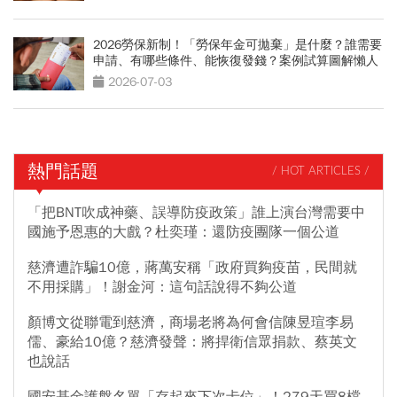
2026勞保新制！「勞保年金可拋棄」是什麼？誰需要
申請、有哪些條件、能恢復發錢？案例試算圖解懶人
包
2026-07-03
熱門話題
/ HOT ARTICLES /
「把BNT吹成神藥、誤導防疫政策」誰上演台灣需要中
國施予恩惠的大戲？杜奕瑾：還防疫團隊一個公道
慈濟遭詐騙10億，蔣萬安稱「政府買夠疫苗，民間就
不用採購」！謝金河：這句話說得不夠公道
顏博文從聯電到慈濟，商場老將為何會信陳昱瑄李易
儒、豪給10億？慈濟發聲：將捍衛信眾捐款、蔡英文
也說話
國安基金護盤名單「存起來下次卡位」！279天買8檔