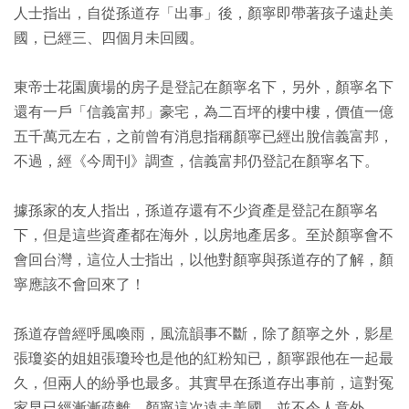
人士指出，自從孫道存「出事」後，顏寧即帶著孩子遠赴美
國，已經三、四個月未回國。
東帝士花園廣場的房子是登記在顏寧名下，另外，顏寧名下
還有一戶「信義富邦」豪宅，為二百坪的樓中樓，價值一億
五千萬元左右，之前曾有消息指稱顏寧已經出脫信義富邦，
不過，經《今周刊》調查，信義富邦仍登記在顏寧名下。
據孫家的友人指出，孫道存還有不少資產是登記在顏寧名
下，但是這些資產都在海外，以房地產居多。至於顏寧會不
會回台灣，這位人士指出，以他對顏寧與孫道存的了解，顏
寧應該不會回來了！
孫道存曾經呼風喚雨，風流韻事不斷，除了顏寧之外，影星
張瓊姿的姐姐張瓊玲也是他的紅粉知已，顏寧跟他在一起最
久，但兩人的紛爭也最多。其實早在孫道存出事前，這對冤
家早已經漸漸疏離，顏寧這次遠走美國，並不令人意外。