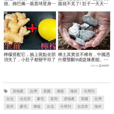
德、姆巴佩…最貴球星身價
腹就不見了! 肚子一天天變
73億！選手排行出爐，法
小！
國560億是墊底球隊77倍
PR
檸檬搭配它，臉上斑點全部
稀土其實並不稀有，中國憑
消失了，小肚子都變平坦了
什麼壟斷9成提煉產能、掐
住川普脖子？洪財隆解析：
Ads by
美中角力下，台灣最該擔心
的事
房地產
台灣
美國
價值
海外
今周刊
台北
台北市
豪宅
富邦
房地產
美國
台灣
富邦
豪宅
價值
台北
今周刊
台北市
海外