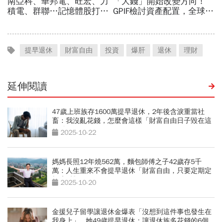
提早退休
財富自由
投資
爆肝
退休
理財
延伸閱讀
47歲上班族存1600萬提早退休，2年後含淚重當社
畜：我沒亂花錢，怎麼會這樣「財富自由日子毀在這
一點」
2025-10-22
媽媽長照12年燒562萬，麵包師傅之子42歲存5千
萬：人生重來不會提早退休「財富自由，只要定期定
額這2檔」
2025-10-20
金援兒子留學讓退休金爆表「沒想到這件事也發生在
我身上」...她49歲提早退休：讓退休族多花錢的6個