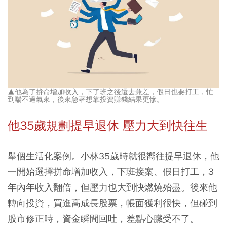
▲他為了拚命增加收入，下了班之後還去兼差，假日也要打工，忙
到喘不過氣來，後來急著想靠投資賺錢結果更慘。
他35歲規劃提早退休 壓力大到快往生
舉個生活化案例。小林35歲時就很嚮往提早退休，他
一開始選擇拼命增加收入，下班接案、假日打工，3
年內年收入翻倍，但壓力也大到快燃燒殆盡。後來他
轉向投資，買進高成長股票，帳面獲利很快，但碰到
股市修正時，資金瞬間回吐，差點心臟受不了。