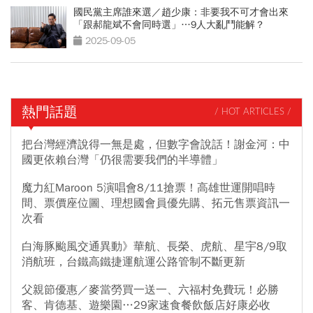
國民黨主席誰來選／趙少康：非要我不可才會出來
「跟郝龍斌不會同時選」…9人大亂鬥能解？
2025-09-05
熱門話題
/ HOT ARTICLES /
把台灣經濟說得一無是處，但數字會說話！謝金河：中
國更依賴台灣「仍很需要我們的半導體」
魔力紅Maroon 5演唱會8/11搶票！高雄世運開唱時
間、票價座位圖、理想國會員優先購、拓元售票資訊一
次看
白海豚颱風交通異動》華航、長榮、虎航、星宇8/9取
消航班，台鐵高鐵捷運航運公路管制不斷更新
父親節優惠／麥當勞買一送一、六福村免費玩！必勝
客、肯德基、遊樂園…29家速食餐飲飯店好康必收