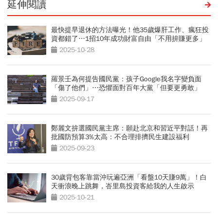
延伸閱讀
最快提早退休的方法曝光！他35歲爆肝工作、瘋狂投
資都錯了…1招10年成功財富自由「不用拚賺更多」
2025-10-28
羅景壬為何提告國民黨：孩子Google我名字變負面
「傷了他們」…恐懼面對百年大黨「但要更勇敢」
2025-09-17
鄭麗文拚選國民黨主席：願赴北京和習近平對話！再
批國防預算3%太高：不合理排擠民生建設福利
2025-09-23
30歲背包客靠當沖玩遍亞洲「看盤10天賺9萬」！白
天衝浪晚上跳舞，峇里島投資客給我的人生啟示
2025-10-21