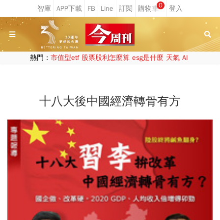
0
熱門：
市值型etf
股票股利怎麼算
esg是什麼
天氣
AI
十八大後中國經濟轉骨有方