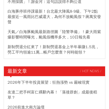
不用採購」！謝金河：這句話說得不夠公道
白海豚停班停課最新！台北最大陣風8-9級、下午2點
最接近…風雨比巴威還大，為何不放颱風假？蔣萬安發
聲
天氣／白海豚颱風最新路徑圖「陸警準備」！豪大雨紫
爆影響時間曝光，颱風假機率多大，10日報先看
新制勞退分紅來了！新制勞退基金上半年暴賺1.5兆，
勞工平均領逾11萬...帳戶怎麼查？何時能領？
最新文章
/ HOT NEWS /
2026年下半年投資展望：狂熱漲勢 vs 嚴峻現實
友達二把手柯富仁裸辭內幕！「落後群創」成最後稻
草？
2026前進大南方論壇