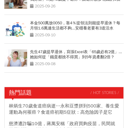
陷阱
2025-09-26
本金500萬放0050，靠4％提領法則能提早退休？每
月領1.6萬連生活都不夠...安穩養老要有3道活水
2025-09-10
先生47歲提早退休，寫張Excel表「65歲必有2億」...
她如何從「鐵蛋都捨不得買」到5年資產翻2倍？
2025-09-08
熱門話題
/ HOT STORIES /
林炳生70歲食道癌病逝…永和豆漿拼到500家、養生愛
運動為何罹癌？食道癌初期5症狀：高危險因子是它
慈濟遭詐騙10億，蔣萬安稱「政府買夠疫苗，民間就