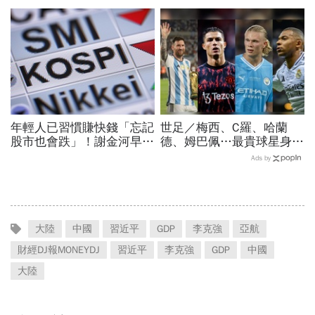
洲4國入榜「無聲危機」，
來能買？這2檔本益比外資
經濟壓力成天然避孕藥？
喊還很低：今年仍會漲很大
年輕人已習慣賺快錢「忘記
世足／梅西、C羅、哈蘭
股市也會跌」！謝金河早一
德、姆巴佩…最貴球星身價
步示警南韓個股槓桿ETF會
73億！選手排行出爐，法
Ads by
出事：根本把投資人丟火坑
國560億是墊底球隊77倍
大陸
中國
習近平
GDP
李克強
亞航
財經DJ報MONEYDJ
習近平
李克強
GDP
中國
大陸