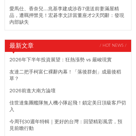
愛馬仕、香奈兒...兆基李建成涉吞7億送前妻滿屋精
品，遭羈押禁見！宏碁李文詳當董座才2天閃辭：發現
內部缺失
最新文章
/ HOT NEWS /
2026年下半年投資展望：狂熱漲勢 vs 嚴峻現實
友達二把手柯富仁裸辭內幕！「落後群創」成最後稻
草？
2026前進大南方論壇
佳世達集團艦隊無人機小隊起飛！鎖定美日頂級客戶切
入
今周刊30週年特輯｜更好的台灣：回望精彩風雲，預
見前瞻行動