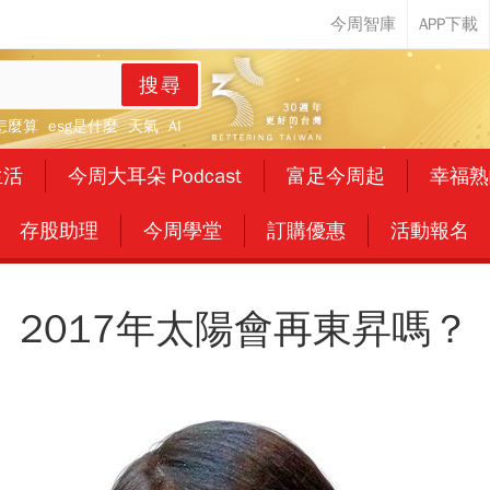
搜尋
怎麼算
esg是什麼
天氣
AI
生活
今周大耳朵 Podcast
富足今周起
幸福熟
存股助理
今周學堂
訂購優惠
活動報名
2017年太陽會再東昇嗎？