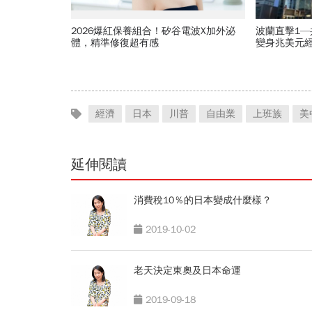
2026爆紅保養組合！矽谷電波X加外泌
波蘭直擊1
體，精準修復超有感
變身兆美元
花30年重新
經濟
日本
川普
自由業
上班族
美
延伸閱讀
消費稅10％的日本變成什麼樣？
2019-10-02
老天決定東奧及日本命運
2019-09-18