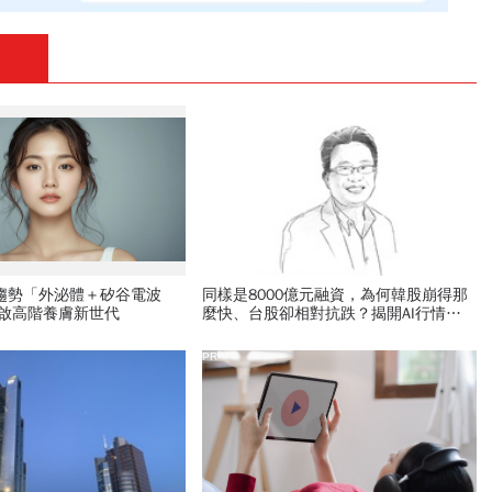
新趨勢「外泌體＋矽谷電波
同樣是8000億元融資，為何韓股崩得那
開啟高階養膚新世代
麼快、台股卻相對抗跌？揭開AI行情背
後的槓桿風暴
PR