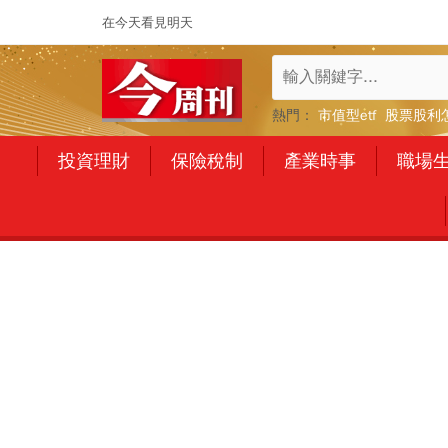
在今天看見明天
熱門：
市值型etf
股票股利
投資理財
保險稅制
產業時事
職場