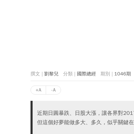
劉黎兒
國際總經
1046期
+A
-A
近期日圓暴跌、日股大漲，讓各界對20
但這個好夢能做多大、多久，似乎關鍵在