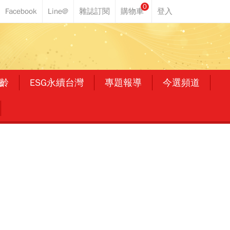
0
齡
ESG永續台灣
專題報導
今選頻道