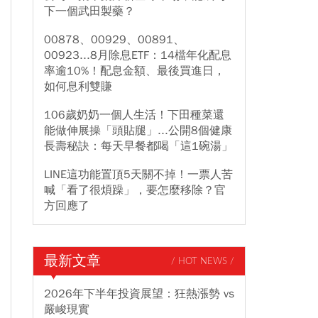
下一個武田製藥？
00878、00929、00891、
00923...8月除息ETF：14檔年化配息
率逾10%！配息金額、最後買進日，
如何息利雙賺
106歲奶奶一個人生活！下田種菜還
能做伸展操「頭貼腿」...公開8個健康
長壽秘訣：每天早餐都喝「這1碗湯」
LINE這功能置頂5天關不掉！一票人苦
喊「看了很煩躁」，要怎麼移除？官
方回應了
最新文章
/ HOT NEWS /
2026年下半年投資展望：狂熱漲勢 vs
嚴峻現實