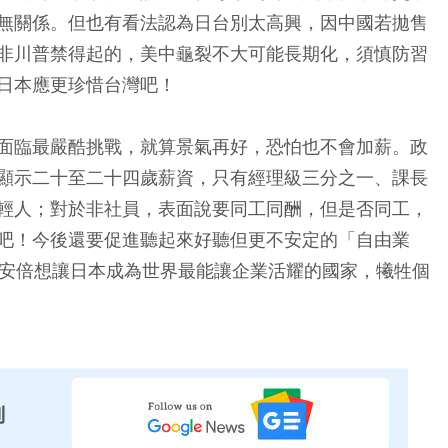
無關係。但也有看法認為日台別太高興，因中國若拋售
非川普禁得起的，美中龜裂不大可能長期化，須慎防習
日本應更珍惜台灣吧！
面臨最嚴酷挑戰，就算景氣再好，恐怕也不會加薪。政
顯示二十至二十四歲薪資，只有經理級三分之一、課長
輕人；對於非社員，表面說要同工同酬，但是否同工，
吧！今後還要促進聽起來好聽但更不安定的「自由業
，因為安倍想讓日本成為世界最能讓企業活耀的國家，犧牲個