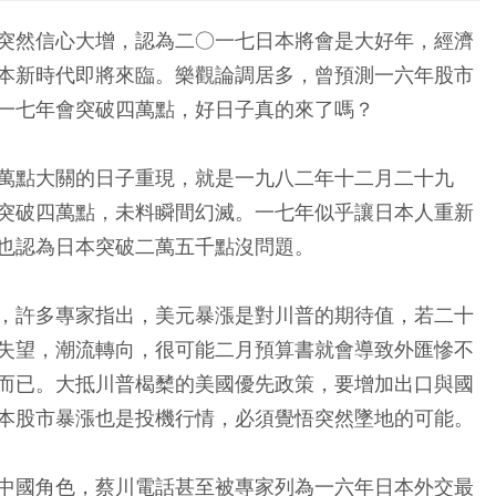
突然信心大增，認為二○一七日本將會是大好年，經濟
本新時代即將來臨。樂觀論調居多，曾預測一六年股市
一七年會突破四萬點，好日子真的來了嗎？
萬點大關的日子重現，就是一九八二年十二月二十九
突破四萬點，未料瞬間幻滅。一七年似乎讓日本人重新
也認為日本突破二萬五千點沒問題。
，許多專家指出，美元暴漲是對川普的期待值，若二十
失望，潮流轉向，很可能二月預算書就會導致外匯慘不
而已。大抵川普楬櫫的美國優先政策，要增加出口與國
本股市暴漲也是投機行情，必須覺悟突然墜地的可能。
中國角色，蔡川電話甚至被專家列為一六年日本外交最