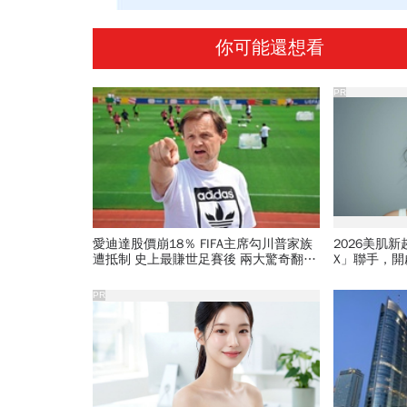
你可能還想看
PR
愛迪達股價崩18％ FIFA主席勾川普家族
2026美肌
遭抵制 史上最賺世足賽後 兩大驚奇翻車
X」聯手，
現場
PR