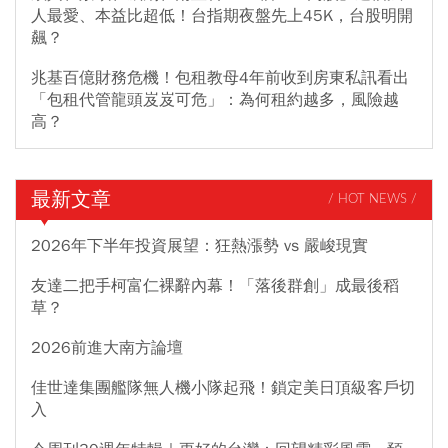
人最愛、本益比超低！台指期夜盤先上45K，台股明開
飆？
兆基百億財務危機！包租教母4年前收到房東私訊看出
「包租代管龍頭岌岌可危」：為何租約越多，風險越
高？
最新文章
/ HOT NEWS /
2026年下半年投資展望：狂熱漲勢 vs 嚴峻現實
友達二把手柯富仁裸辭內幕！「落後群創」成最後稻
草？
2026前進大南方論壇
佳世達集團艦隊無人機小隊起飛！鎖定美日頂級客戶切
入