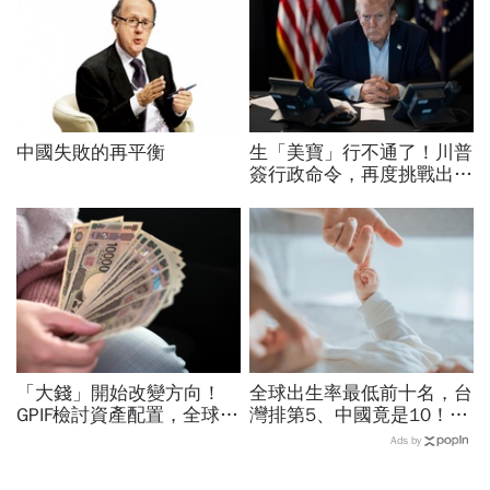
中國失敗的再平衡
生「美寶」行不通了！川普
簽行政命令，再度挑戰出生
公民權、打擊生育旅遊：不
允許花錢買進美國的資格
「大錢」開始改變方向！
全球出生率最低前十名，台
GPIF檢討資產配置，全球資
灣排第5、中國竟是10！亞
金流向恐迎重大變局
洲4國入榜「無聲危機」，
Ads by
經濟壓力成天然避孕藥？