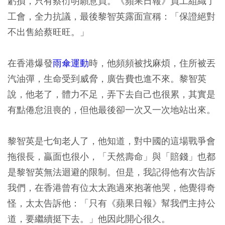
虧損，只有蔡衍明願意買。《蘋果日報》員工組織了
工會，全力抗議，最後黎智英露面宣稱：「保證絕對
不出售給蔡旺旺。」
在香港爆發
雨傘運動
時，他頻頻被找麻煩，住所被丟
汽油彈，生命受到威脅，廣告費也進不來。黎智英
說，他老了，體力不足，弄下去自己也很累，其實是
有點倦怠沮喪的，但他最後卻一次又一次地站出來。
黎智英是七旬老人了，他知道，對中國的這場戰爭會
拖很長，贏面也很小，「天然壽命」與「賠錢」也都
是黎智英無法迴避的限制。但是，我記得他有次告訴
我們，在香港曾有位太太跑過來抱著他哭，他覺得奇
怪，太太告訴他：「只有《蘋果日報》幫我們主持公
道，要繼續挺下去。」他因此開心很久。