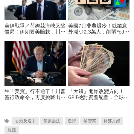
香港反送中
禁蒙面法
遊行
黎智英
林鄭月娥
抗議