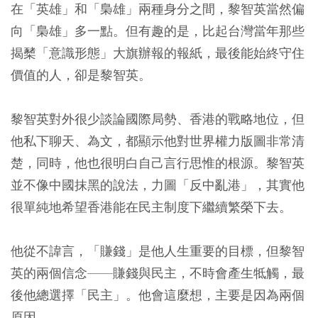
在「英雄」和「梟雄」兩種身分之間，黎智英當然偏
向「梟雄」多一點。但有趣的是，比起台灣當年那些
揭櫫「意識形態」大旗辦報的報紙，最後能始終守住
價值的人，卻是黎智英。
黎智英對外很少談論國際局勢、香港的戰略地位，但
他私下聊天、為文，都顯示他對世界權力版圖非常清
楚，同時，他也很明白自己言行思惟的根源。黎智英
並不像中國抹黑的說法，力圖「反中亂港」，其實他
很單純地希望香港能在民主制度下繼續繁榮下去。
他從不諱言，「賺錢」是他人生重要的目標，但黎智
英的兩個信念——賺錢與民主，不時會產生牴觸，最
後他總選擇「民主」。他會這麼想，主要是因為兩個
原因。