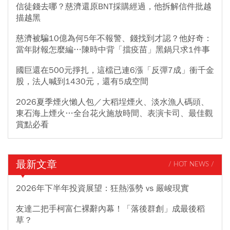
信徒錢去哪？慈濟還原BNT採購經過，他拆解信件批越
描越黑
慈濟被騙10億為何5年不報警、錢找到才認？他好奇：
當年財報怎麼編…陳時中背「擋疫苗」黑鍋只求1件事
國巨還在500元掙扎，這檔已連6漲「反彈7成」衝千金
股，法人喊到1430元，還有5成空間
2026夏季煙火懶人包／大稻埕煙火、淡水漁人碼頭、
東石海上煙火…全台花火施放時間、表演卡司、最佳觀
賞點必看
最新文章
/ HOT NEWS /
2026年下半年投資展望：狂熱漲勢 vs 嚴峻現實
友達二把手柯富仁裸辭內幕！「落後群創」成最後稻
草？