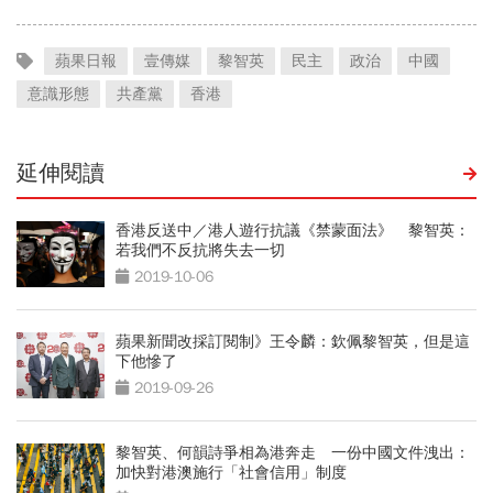
蘋果日報
壹傳媒
黎智英
民主
政治
中國
意識形態
共產黨
香港
延伸閱讀
香港反送中／港人遊行抗議《禁蒙面法》 黎智英：
若我們不反抗將失去一切
2019-10-06
蘋果新聞改採訂閱制》王令麟：欽佩黎智英，但是這
下他慘了
2019-09-26
黎智英、何韻詩爭相為港奔走 一份中國文件洩出：
加快對港澳施行「社會信用」制度