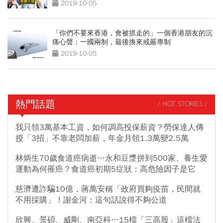
2019-10-05
「你們不要來香港，會被抓走的」一個香港朋友的沉
痛心聲：一國兩制，最後換來戒嚴專制
2019-10-05
熱門話題
/ HOT STORIES /
我只領3萬基本工資，如何調高投保薪資？勞保達人傳
授「3招」不靠老闆加薪，年金月領1.3萬變2.5萬
林炳生70歲食道癌病逝…永和豆漿拼到500家、養生愛
運動為何罹癌？食道癌初期5症狀：高危險因子是它
慈濟遭詐騙10億，蔣萬安稱「政府買夠疫苗，民間就
不用採購」！謝金河：這句話說得不夠公道
欣興、景碩、威剛、南亞科…15檔「三高股」這檔法