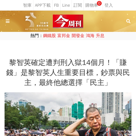
0
熱門：
鋼鐵股
富邦金
開發金
鴻海
升息
黎智英確定遭判刑入獄14個月！「賺
錢」是黎智英人生重要目標，鈔票與民
主，最終他總選擇「民主」