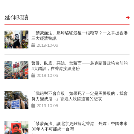
延伸閱讀
「禁蒙面法」壓垮駱駝最後一根稻草？一文掌握香港
三大經濟警訊
2019-10-06
警暴、臥底、惡法、禁蒙面——烏克蘭暴政垮台前的
4大錯誤，在香港接續應驗
2019-10-05
「我絕對不會自殺，如果死了一定是黑警殺的，我會
努力變成鬼...」香港人競留遺書的悲哀
2019-10-05
「禁蒙面法」讓北京更難搞定香港 外媒：中國未來
30年內不可能統一台灣