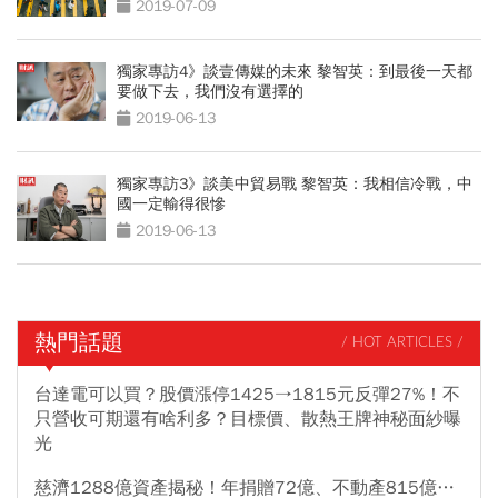
2019-07-09
獨家專訪4》談壹傳媒的未來 黎智英：到最後一天都
要做下去，我們沒有選擇的
2019-06-13
獨家專訪3》談美中貿易戰 黎智英：我相信冷戰，中
國一定輸得很慘
2019-06-13
熱門話題
/ HOT ARTICLES /
台達電可以買？股價漲停1425→1815元反彈27%！不
只營收可期還有啥利多？目標價、散熱王牌神秘面紗曝
光
慈濟1288億資產揭秘！年捐贈72億、不動產815億…