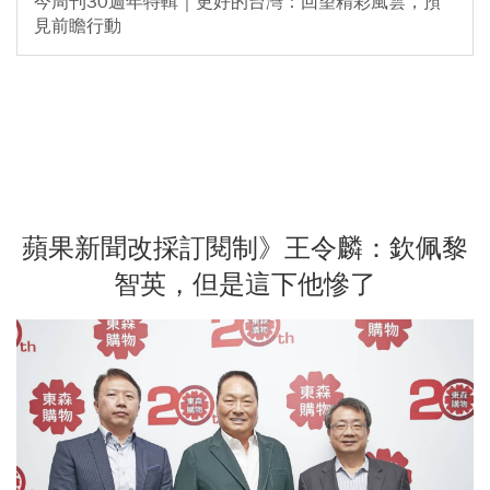
今周刊30週年特輯｜更好的台灣：回望精彩風雲，預
見前瞻行動
蘋果新聞改採訂閱制》王令麟：欽佩黎
智英，但是這下他慘了