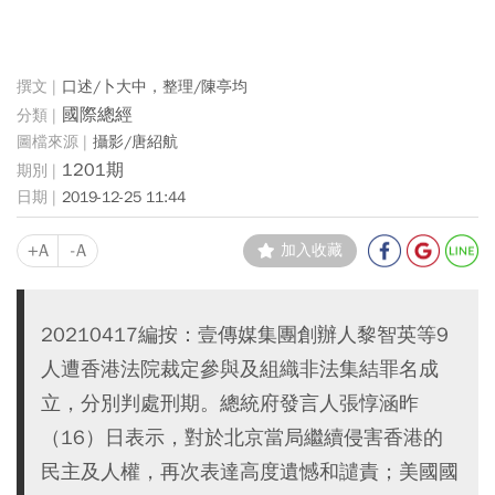
口述/卜大中，整理/陳亭均
國際總經
攝影/唐紹航
1201期
2019-12-25 11:44
+A
-A
加入收藏
20210417編按：壹傳媒集團創辦人黎智英等9
人遭香港法院裁定參與及組織非法集結罪名成
立，分別判處刑期。總統府發言人張惇涵昨
（16）日表示，對於北京當局繼續侵害香港的
民主及人權，再次表達高度遺憾和譴責；美國國