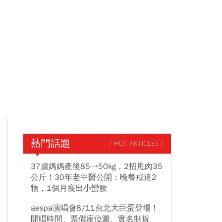
熱門話題
/ HOT ARTICLES /
37歲媽媽產後85→50kg，2招甩肉35
公斤！30年老中醫公開：晚餐戒這2
物，1個月瘦出小蠻腰
aespa演唱會8/11台北大巨蛋登場！
開唱時間、票價座位圖、實名制規