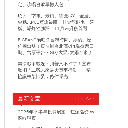
定、演唱會歌單懶人包
欣興、南電、景碩、臻鼎-KY、金居、
尖點...PCB買誰最賺？杜金龍點名「這
檔」爆炸性強漲，11月末升段首選
BIGBANG演唱會台灣時間、票價、座
位圖出爐！實名制台北高雄4場搶票日
期、售票平台…GD/大聲/太陽全來了
美伊戰爭戰況／川普又不打了！宣布
取消「二戰以來最大軍事行動」，稱
協議框架談妥，條件曝光
最新文章
/ HOT NEWS /
2026年下半年投資展望：狂熱漲勢 vs
嚴峻現實