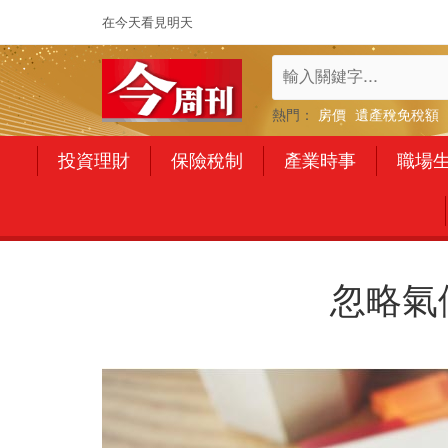
在今天看見明天
熱門：
房價
遺產稅免稅額
投資理財
保險稅制
產業時事
職場
忽略氣