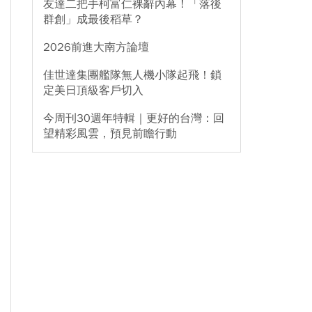
友達二把手柯富仁裸辭內幕！「落後
群創」成最後稻草？
2026前進大南方論壇
佳世達集團艦隊無人機小隊起飛！鎖
定美日頂級客戶切入
今周刊30週年特輯｜更好的台灣：回
望精彩風雲，預見前瞻行動