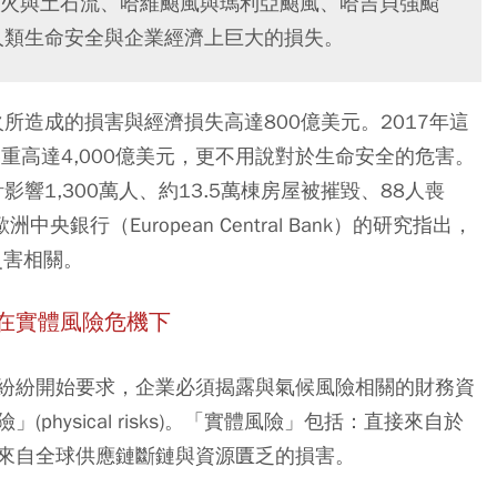
火與土石流、哈維颶風與瑪利亞颶風、哈吉貝強颱
人類生命安全與企業經濟上巨大的損失。
所造成的損害與經濟損失高達800億美元。2017年這
慘重高達4,000億美元，更不用說對於生命安全的危害。
響1,300萬人、約13.5萬棟房屋被摧毀、88人喪
銀行（European Central Bank）的研究指出，
災害相關。
在實體風險危機下
紛紛開始要求，企業必須揭露與氣候風險相關的財務資
sical risks)。
「實體風險」包括：直接來自於
來自全球供應鏈斷鏈與資源匱乏的損害。