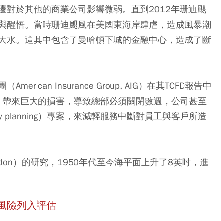
遷對於其他的商業公司影響微弱。直到2012年珊迪颶
與醒悟。當時珊迪颶風在美國東海岸肆虐，造成風暴潮
大水。這其中包含了曼哈頓下城的金融中心，造成了斷
can Insurance Group, AIG）在其TCFD報告中
部，帶來巨大的損害，導致總部必須關閉數週，公司甚至
uity planning）專案，來減輕服務中斷對員工與客戶所造
London）的研究，1950年代至今海平面上升了8英吋，進
。
風險列入評估