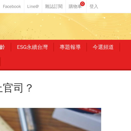
0
齡
ESG永續台灣
專題報導
今選頻道
上官司？