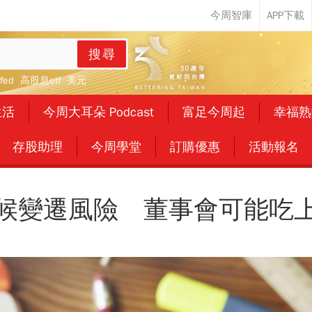
搜尋
fed
高股息etf
美元
生活
今周大耳朵 Podcast
富足今周起
幸福熟
存股助理
今周學堂
訂購優惠
活動報名
候變遷風險 董事會可能吃