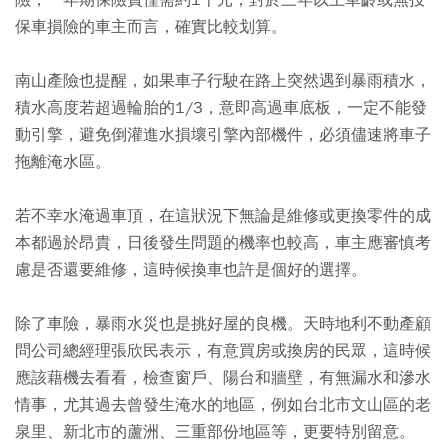
險，一年期保險費僅需約1千元；對於三年以上車齡或無投
保車損險的車主而言，確實比較划算。
南山產險也提醒，如果車子行駛在路上突然遇到暴雨積水，
積水高度若超過輪胎的1/3，意即高過車底板，一定不能發
動引擎，避免倒灌進水損壞引擎內部機件，必須儘速將車子
拖離淹水區。
若不幸水淹過車頂，在這狀況下無論是維修或更換零件的成
本都過於昂貴，日後發生問題的機率也較高，車主應審慎考
慮是否還要維修，這時候換車也許是個好的選擇。
除了車險，暴雨水災也是挑好屋的良機。天時地利不動產顧
問公司總經理張欣民表示，有意買房或換房的民眾，這時候
應該藉機去看看，檢查窗戶、陽台和牆壁，有無漏水和滲水
情事，尤其過去曾發生淹水的地區，例如台北市文山區的老
泉里、新北市的蘆洲、三重部份地區等，更要特別留意。