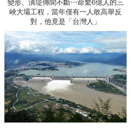
變形、潰堤傳聞不斷…命繫6億人的三
峽大壩工程，當年僅有一人敢高舉反
對，他竟是「台灣人」