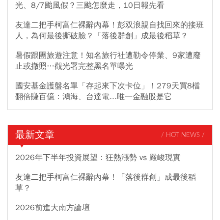
光、8/7颱風假？三颱怎麼走，10日報先看
友達二把手柯富仁裸辭內幕！彭双浪親自找回來的接班
人，為何最後撕破臉？「落後群創」成最後稻草？
暑假跟團旅遊注意！知名旅行社遭勒令停業、9家遭廢
止或撤照…觀光署完整黑名單曝光
國安基金護盤名單「存起來下次卡位」！279天買8檔
翻倍賺百億：鴻海、台達電...唯一金融股是它
最新文章
/ HOT NEWS /
2026年下半年投資展望：狂熱漲勢 vs 嚴峻現實
友達二把手柯富仁裸辭內幕！「落後群創」成最後稻
草？
2026前進大南方論壇