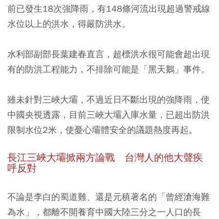
前已發生18次強降雨，有148條河流出現超過警戒線
水位以上的洪水，得嚴防洪水。
水利部副部長葉建春直言，超標洪水很可能會超出現
有的防洪工程能力，不排除可能是「黑天鵝」事件。
雖未針對三峽大壩，不過近日不斷出現的強降雨，使
中國央視透露，目前三峽大壩入庫水量，已超出防洪
限制水位2米，使憂心壩體安全的議題熱度再起。
長江三峽大壩掀兩方論戰 台灣人的他大聲疾
呼反對
不論是李白的蜀道難、還是元稹著名的「曾經滄海難
為水」，都離不開養育中國大陸三分之一人口的長