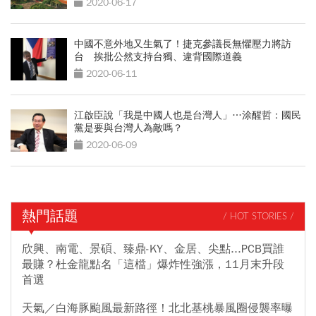
2020-06-17
中國不意外地又生氣了！捷克參議長無懼壓力將訪
台 挨批公然支持台獨、違背國際道義
2020-06-11
江啟臣說「我是中國人也是台灣人」…涂醒哲：國民
黨是要與台灣人為敵嗎？
2020-06-09
熱門話題
/ HOT STORIES /
欣興、南電、景碩、臻鼎-KY、金居、尖點...PCB買誰
最賺？杜金龍點名「這檔」爆炸性強漲，11月末升段
首選
天氣／白海豚颱風最新路徑！北北基桃暴風圈侵襲率曝