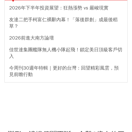
2026年下半年投資展望：狂熱漲勢 vs 嚴峻現實
友達二把手柯富仁裸辭內幕！「落後群創」成最後稻
草？
2026前進大南方論壇
佳世達集團艦隊無人機小隊起飛！鎖定美日頂級客戶切
入
今周刊30週年特輯｜更好的台灣：回望精彩風雲，預
見前瞻行動