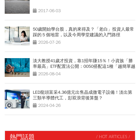
2017-06-03
50歲開始學台股，真的來得及？「老白」投資人最常
踩的５個地雷，以及今周學堂建議的入門路徑
2026-07-26
淡大教授41歲才投資，靠1招年賺15％！小資族「勝
率最高」ETF配置法公開：0050搭配這1種「越簡單越
好賺」
2026-08-04
LED龍頭富采4.36億元出售晶成微電子設備！淡出第
三類半導體代工，彭双浪背後算盤？
2024-04-26
熱門話題
/ HOT ARTICLES /