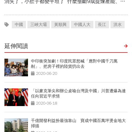
中國
三峽大壩
黃順興
中國人大
長江
洪水
延伸閱讀
中印衝突加劇！印度民眾怒喊「應對中國千刀萬
剮」、把房子裡的陸貨扔出去
2020-06-20
「以麥克筆尖和辦公桌喻台灣及中國」川普遭爆為連
任向習近平求情
2020-06-18
千億開發利益扮最強靠山 寶成中國百萬坪燙金地大
掃描