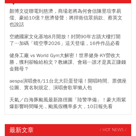
顏博文從聯電到慈濟，商場老將為何會信陳昱瑄李易
儒、豪給10億？慈濟發聲：將捍衛信眾捐款、蔡英文
也說話
空總國家文化基地8月開放！封閉90年古蹟大樓打開
了…加碼「晴空季2026」這天登場，16件作品必看
健身工廠 vs World Gym大解密！世界健身-KY營收大
勝，獲利卻輸給柏文？教練課、會籍…誰才是真正賺錢
金雞母？
aespa演唱會8/11台北大巨蛋登場！開唱時間、票價座
位圖、實名制規定、演唱會歌單懶人包
天氣／白海豚颱風最新路徑圖「陸警準備」！豪大雨紫
爆影響時間曝光，颱風假機率多大，10日報先看
最新文章
/ HOT NEWS /