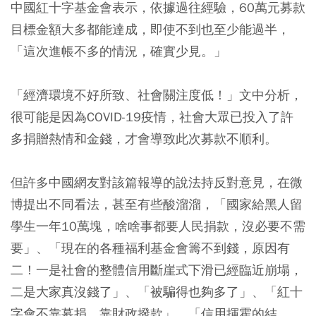
中國紅十字基金會表示，依據過往經驗，60萬元募款
目標金額大多都能達成，即使不到也至少能過半，
「這次進帳不多的情況，確實少見。」
「經濟環境不好所致、社會關注度低！」文中分析，
很可能是因為COVID-19疫情，社會大眾已投入了許
多捐贈熱情和金錢，才會導致此次募款不順利。
但許多中國網友對該篇報導的說法持反對意見，在微
博提出不同看法，甚至有些酸溜溜，「國家給黑人留
學生一年10萬塊，啥啥事都要人民捐款，沒必要不需
要」、「現在的各種福利基金會籌不到錢，原因有
二！一是社會的整體信用斷崖式下滑已經臨近崩塌，
二是大家真沒錢了」、「被騙得也夠多了」、「紅十
字會不靠募捐，靠財政撥款」、「信用揮霍的結