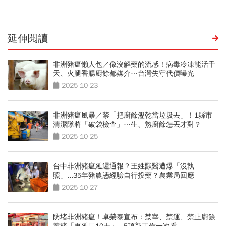
延伸閱讀
非洲豬瘟懶人包／像沒解藥的流感！病毒冷凍能活千
天、火腿香腸廚餘都媒介…台灣失守代價曝光
2025-10-23
非洲豬瘟風暴／禁「把廚餘瀝乾當垃圾丟」！1縣市
清潔隊將「破袋檢查」…生、熟廚餘怎丟才對？
2025-10-25
台中非洲豬瘟延遲通報？王姓獸醫遭爆「沒執
照」...35年豬農憑經驗自行投藥？農業局回應
2025-10-27
防堵非洲豬瘟！卓榮泰宣布：禁宰、禁運、禁止廚餘