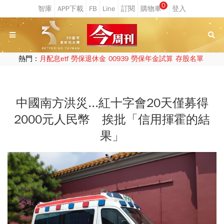
0
熱門：
月配息etf
勞保退休金
00939
勞保年金試算
存股名單
中國南方洪災...紅十字會20天僅募得
2000元人民幣 挨批「信用揮霍的結
果」