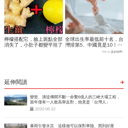
檸檬搭配它，臉上斑點全部
全球出生率最低前十名，台
消失了，小肚子都變平坦了
灣排第5、中國竟是10！亞
洲4國入榜「無聲危機」，
Ads by
經濟壓力成天然避孕藥？
延伸閱讀
變形、潰堤傳聞不斷…命繫6億人的三峽大壩工程，
當年僅有一人敢高舉反對，他竟是「台灣人」
2020-06-22
暴雨引發水災 這樣做可以保對車險、買到好屋