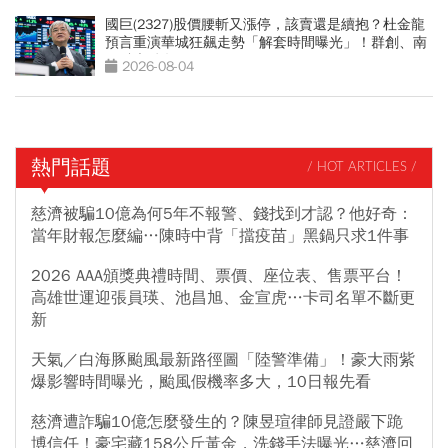
國巨(2327)股價腰斬又漲停，該賣還是續抱？杜金龍
預言重演華城狂飆走勢「解套時間曝光」！群創、南
亞科也點名
2026-08-04
熱門話題
/ HOT ARTICLES /
慈濟被騙10億為何5年不報警、錢找到才認？他好奇：
當年財報怎麼編…陳時中背「擋疫苗」黑鍋只求1件事
2026 AAA頒獎典禮時間、票價、座位表、售票平台！
高雄世運迎張員瑛、池昌旭、金宣虎…卡司名單不斷更
新
天氣／白海豚颱風最新路徑圖「陸警準備」！豪大雨紫
爆影響時間曝光，颱風假機率多大，10日報先看
慈濟遭詐騙10億怎麼發生的？陳昱瑄律師見證嚴下跪
博信任！豪宅藏158公斤黃金，洗錢手法曝光…慈濟回