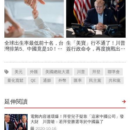
美元
外匯
美國總統大選
川普
拜登
聯準會
量化寬鬆
QE
通膨
外幣
匯率
民主黨
共和黨
延伸閱讀
電郵內容連環爆！拜登兒子疑靠「這家中國公司」發
大財 川普嗆：若拜登勝選等於中國贏了
2020-10-16