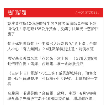
熱門話題
/ HOT STORIES /
慈濟遭詐騙10億怎麼發生的？陳昱瑄律師見證嚴下跪
博信任！豪宅藏158公斤黃金，洗錢手法曝光…慈濟回
應了
禁止你出境就禁止…中國出入境新規9/15上路，台灣
人小心「有去無回」？4種職業特別注意：前例在這
國安基金護盤名單「存起來下次卡位」！279天買8檔
翻倍賺百億：鴻海、台達電...唯一金融股是它
《吉伊卡哇》電影7/31上映！威秀影城特典、預售套
票…販售資訊整理，討伐棒+小卡必收、上映戲院一文
看
台股周一漲還是跌？台積電、欣興、南亞…8月V轉機
率多高？先看股市老手16檔口袋名單「甜甜價浮現」