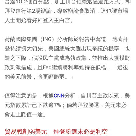
普達10.2個百分點，加上川普拒絕透過遠距方式，和
拜登進行第2場辯論，導致辯論會取消，這也讓市場
人士開始看好拜登入主白宮。
荷蘭國際集團（ING）分析師於報告中寫道，隨著拜
登持續擴大領先，美國總統大選出現爭議的機率，也
隨之下降，假設民主黨成為執政黨，並推出大規模財
政刺激措施，且Fed繼續將利率維持在低檔，「選後
的美元前景，將更顯脆弱。」
值得注意的是，根據
CNN
分析，自川普主政以來，美
元指數累計已下跌逾7%；倘若拜登勝選，美元未必
會走上貶值一途。
貿易戰削弱美元 拜登勝選未必是利空