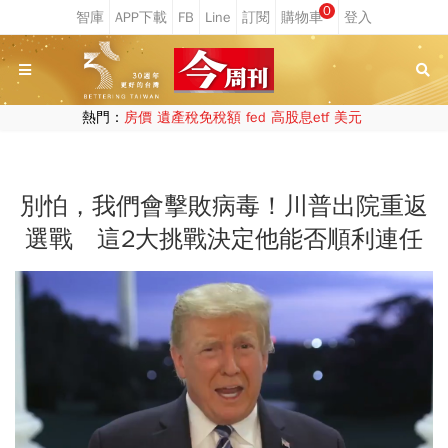
0
熱門：
房價
遺產稅免稅額
fed
高股息etf
美元
別怕，我們會擊敗病毒！川普出院重返
選戰 這2大挑戰決定他能否順利連任