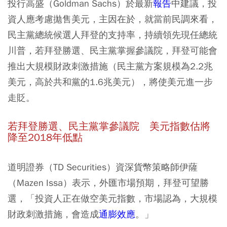
投行高盛（Goldman Sachs）於最新
報告
中建議，投
資人應考慮拋售美元，主因在於，就當前民調來看，
民主黨總統候選人拜登的支持率，持續領先現任總統
川普，若拜登勝選、民主黨掌握參議院，拜登可能會
推出大規模財政刺激措施（民主黨方案規模為2.2兆
美元，高於共和黨的1.6兆美元），將使美元進一步
走貶。
若拜登勝選、民主黨掌參議院 美元指數估將
降至2018
年低點
道明證券（TD Securities）資深貨幣策略師伊薩
（Mazen Issa）表示，外匯市場預期，拜登可望勝
選，「投資人正在做空美元指數，市場認為，大規模
財政刺激措施，會造成
通膨效應
。」