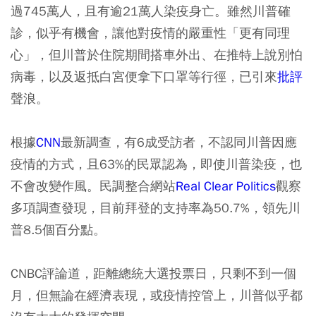
過745萬人，且有逾21萬人染疫身亡。雖然川普確
診，似乎有機會，讓他對疫情的嚴重性「更有同理
心」，但川普於住院期間搭車外出、在推特上說別怕
病毒，以及返抵白宮便拿下口罩等行徑，已引來
批評
聲浪。
根據
CNN
最新調查，有6成受訪者，不認同川普因應
疫情的方式，且63%的民眾認為，即使川普染疫，也
不會改變作風。民調整合網站
Real Clear Politics
觀察
多項調查發現，目前拜登的支持率為50.7%，領先川
普8.5個百分點。
CNBC評論道，距離總統大選投票日，只剩不到一個
月，但無論在經濟表現，或疫情控管上，川普似乎都