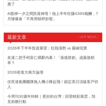
應了
AI股神一夕之間跌落神壇！他上半年狂賺439%報酬，7
月慘爆倉「不再用槓桿炒股」
最新文章
/ HOT NEWS /
2026年下半年投資展望：狂熱漲勢 vs 嚴峻現實
友達二把手柯富仁裸辭內幕！「落後群創」成最後稻
草？
2026前進大南方論壇
佳世達集團艦隊無人機小隊起飛！鎖定美日頂級客戶切
入
今周刊30週年特輯｜更好的台灣：回望精彩風雲，預
見前瞻行動