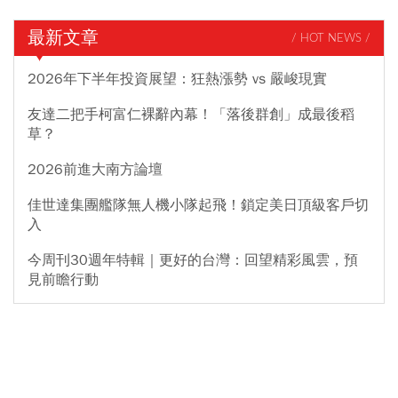
最新文章
/ HOT NEWS /
2026年下半年投資展望：狂熱漲勢 vs 嚴峻現實
友達二把手柯富仁裸辭內幕！「落後群創」成最後稻
草？
2026前進大南方論壇
佳世達集團艦隊無人機小隊起飛！鎖定美日頂級客戶切
入
今周刊30週年特輯｜更好的台灣：回望精彩風雲，預
見前瞻行動