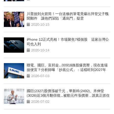
川普撿到火箭筒！一台送修的筆電竟爆出拜登父子醜
聞郵件 讓他們深陷「通烏門」疑雲
2020-10-15
iPhone 12正式亮相！市場聚焦7檔個股 這家台灣公
司也入列
2020-10-14
聯電、國巨、富邦金...00918換股爆賣壓，現在進場
撿便宜？分析師曝「抄底公式」：這檔旺到2027年
2026-07-03
國巨(2327)股價漲破千元，華新科(2492)、禾伸堂
(3026)近3個月翻倍噴...被動元件漲價潮，誰真正抓住
成長商機？
2026-07-02