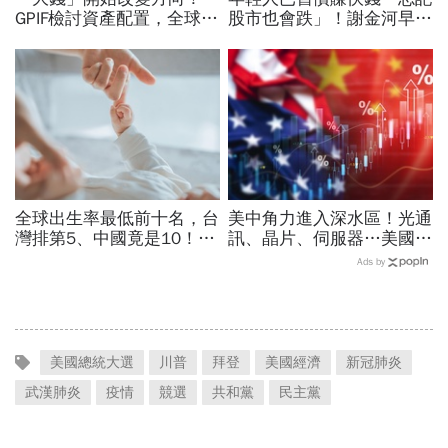
GPIF檢討資產配置，全球資
股市也會跌」！謝金河早一
金流向恐迎重大變局
步示警南韓個股槓桿ETF會
出事：根本把投資人丟火坑
全球出生率最低前十名，台
美中角力進入深水區！光通
灣排第5、中國竟是10！亞
訊、晶片、伺服器…美國制
洲4國入榜「無聲危機」，
裁加碼，謝金河示警台灣
Ads by
經濟壓力成天然避孕藥？
「這類人」處境危險又困難
美國總統大選
川普
拜登
美國經濟
新冠肺炎
武漢肺炎
疫情
競選
共和黨
民主黨