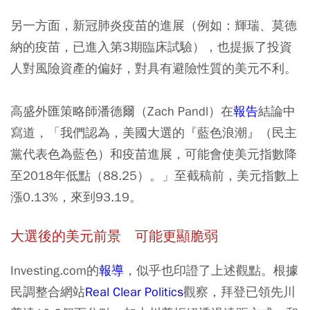
另一方面，新冠肺炎疫苗的進展（例如：輝瑞、莫德
納的疫苗，已進入第3期臨床試驗），也提振了投資
人對風險資產的偏好，對具有避險性質的美元不利。
高盛外匯策略師潘德爾（Zach Pandl）在
報告
結論中
寫道，「我們認為，美國大選的『藍色浪潮』（民主
黨代表色為藍色）和疫苗進展，可能會使美元指數降
至2018年低點（88.25）。」至截稿前，美元指數上
漲0.13%，來到93.19。
大選後的美元前景 可能更顯脆弱
Investing.com的
報導
，似乎也印證了上述觀點。根據
民調整合網站
Real Clear Politics
觀察，拜登已領先川