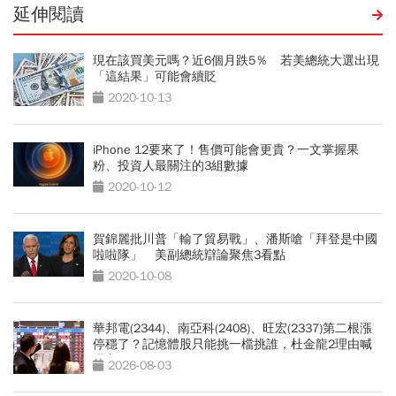
延伸閱讀
現在該買美元嗎？近6個月跌5％ 若美總統大選出現
「這結果」可能會續貶
2020-10-13
iPhone 12要來了！售價可能會更貴？一文掌握果
粉、投資人最關注的3組數據
2020-10-12
賀錦麗批川普「輸了貿易戰」、潘斯嗆「拜登是中國
啦啦隊」 美副總統辯論聚焦3看點
2020-10-08
華邦電(2344)、南亞科(2408)、旺宏(2337)第二根漲
停穩了？記憶體股只能挑一檔挑誰，杜金龍2理由喊
選它
2026-08-03