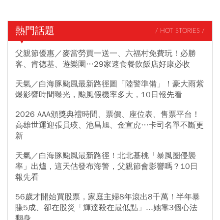
熱門話題
/ HOT STORIES /
父親節優惠／麥當勞買一送一、六福村免費玩！必勝
客、肯德基、遊樂園…29家速食餐飲飯店好康必收
天氣／白海豚颱風最新路徑圖「陸警準備」！豪大雨紫
爆影響時間曝光，颱風假機率多大，10日報先看
2026 AAA頒獎典禮時間、票價、座位表、售票平台！
高雄世運迎張員瑛、池昌旭、金宣虎…卡司名單不斷更
新
天氣／白海豚颱風最新路徑！北北基桃「暴風圈侵襲
率」出爐，這天估發布海警，父親節會影響嗎？10日
報先看
56歲才開始買股票，家庭主婦8年滾出8千萬！半年暴
賺5成、卻在股災「輝達殺在最低點」...她靠3個心法
翻身