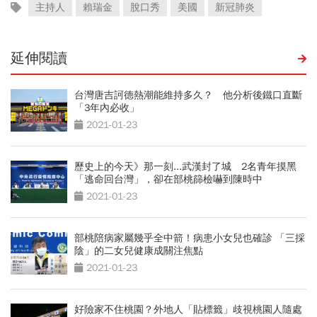
主持人
賴瑞金
脫口秀
美國
新冠肺炎
延伸閱讀
台灣唐吉訶德熱潮能維持多久？ 他分析後鐵口直斷
「3年內必收」
2021-01-23
歷史上的今天》那一刻...武漢封了城 2名青年摸黑
「逃命回台灣」，卻在部桃篩檢嚇到陳時中
2021-01-23
部桃陪病家屬幾乎全中箭！病患小女兒也確診 「三採
陰」的二女兒健康成關注焦點
2021-01-23
好險家不住桃園？外地人「貼標籤」歧視桃園人隨處