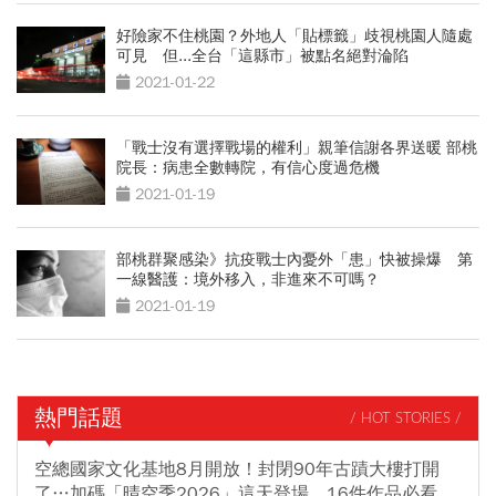
好險家不住桃園？外地人「貼標籤」歧視桃園人隨處
可見 但...全台「這縣市」被點名絕對淪陷
2021-01-22
「戰士沒有選擇戰場的權利」親筆信謝各界送暖 部桃
院長：病患全數轉院，有信心度過危機
2021-01-19
部桃群聚感染》抗疫戰士內憂外「患」快被操爆 第
一線醫護：境外移入，非進來不可嗎？
2021-01-19
熱門話題
/ HOT STORIES /
空總國家文化基地8月開放！封閉90年古蹟大樓打開
了…加碼「晴空季2026」這天登場，16件作品必看