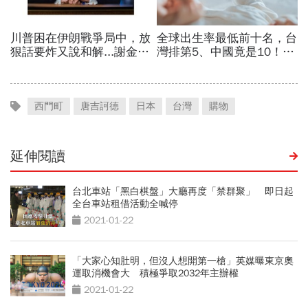
西門町
唐吉訶德
日本
台灣
購物
延伸閱讀
台北車站「黑白棋盤」大廳再度「禁群聚」 即日起
全台車站租借活動全喊停
2021-01-22
「大家心知肚明，但沒人想開第一槍」英媒曝東京奧
運取消機會大 積極爭取2032年主辦權
2021-01-22