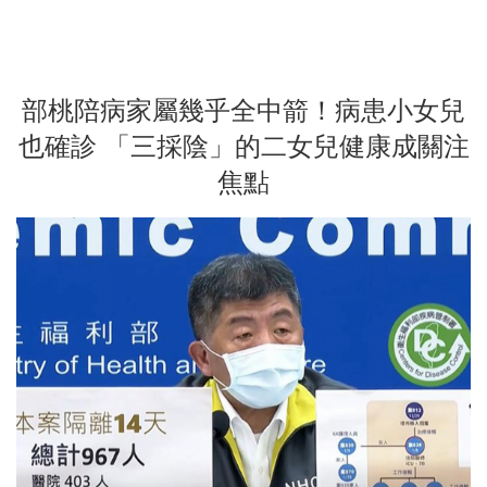
部桃陪病家屬幾乎全中箭！病患小女兒
也確診 「三採陰」的二女兒健康成關注
焦點