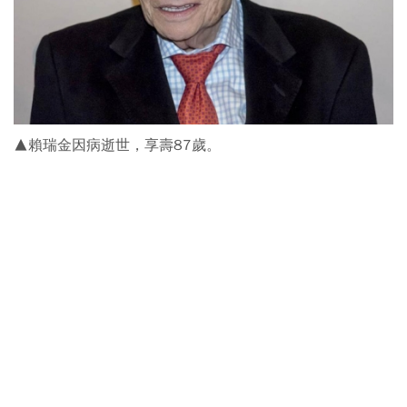
▲賴瑞金因病逝世，享壽87歲。