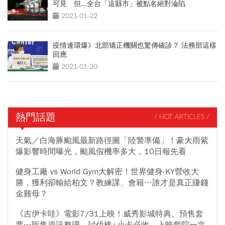
可見 但...全台「這縣市」被點名絕對淪陷
2021-01-22
疫情連環爆》北部矯正機關也驚傳確診？ 法務部這樣
回應
2021-01-20
熱門話題
/ HOT ARTICLES /
天氣／白海豚颱風最新路徑圖「陸警準備」！豪大雨紫
爆影響時間曝光，颱風假機率多大，10日報先看
健身工廠 vs World Gym大解密！世界健身-KY營收大
勝，獲利卻輸給柏文？教練課、會籍…誰才是真正賺錢
金雞母？
《吉伊卡哇》電影7/31上映！威秀影城特典、預售套
票…販售資訊整理，討伐棒+小卡必收、上映戲院一文