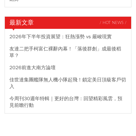
最新文章
/ HOT NEWS /
2026年下半年投資展望：狂熱漲勢 vs 嚴峻現實
友達二把手柯富仁裸辭內幕！「落後群創」成最後稻
草？
2026前進大南方論壇
佳世達集團艦隊無人機小隊起飛！鎖定美日頂級客戶切
入
今周刊30週年特輯｜更好的台灣：回望精彩風雲，預
見前瞻行動