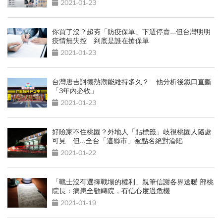
2021-01-23
你買了沒？超夯「防疫保單」下週停賣...但台灣明明
疫情無失控 到底是誰在搶保單
2021-01-23
台灣唐吉訶德熱潮能維持多久？ 他分析後鐵口直斷
「3年內必收」
2021-01-23
好險家不住桃園？外地人「貼標籤」歧視桃園人隨處
可見 但...全台「這縣市」被點名絕對淪陷
2021-01-22
「戰士沒有選擇戰場的權利」親筆信謝各界送暖 部桃
院長：病患全數轉院，有信心度過危機
2021-01-19