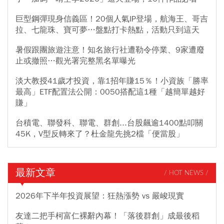
巨型鋼彈現身信義區！20個人氣IP登場，航海王、哥吉
拉、七龍珠、寶可夢…盤點打卡熱點，活動只到這天
暑假跟團旅遊注意！知名旅行社遭勒令停業、9家遭廢
止或撤照…觀光署完整黑名單曝光
淡大教授41歲才投資，靠1招年賺15％！小資族「勝率
最高」ETF配置法公開：0050搭配這1種「越簡單越好
賺」
台積電、聯發科、聯電、群創...台股飆逾1400點叩關
45K，V型反轉來了？杜金龍先挑2檔「便當股」
最新文章
/ HOT NEWS /
2026年下半年投資展望：狂熱漲勢 vs 嚴峻現實
友達二把手柯富仁裸辭內幕！「落後群創」成最後稻