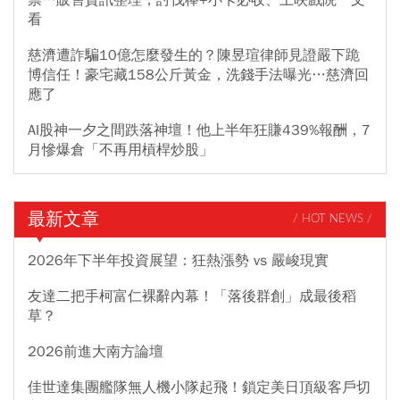
看
慈濟遭詐騙10億怎麼發生的？陳昱瑄律師見證嚴下跪
博信任！豪宅藏158公斤黃金，洗錢手法曝光…慈濟回
應了
AI股神一夕之間跌落神壇！他上半年狂賺439%報酬，7
月慘爆倉「不再用槓桿炒股」
最新文章
/ HOT NEWS /
2026年下半年投資展望：狂熱漲勢 vs 嚴峻現實
友達二把手柯富仁裸辭內幕！「落後群創」成最後稻
草？
2026前進大南方論壇
佳世達集團艦隊無人機小隊起飛！鎖定美日頂級客戶切