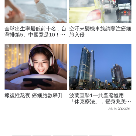
全球出生率最低前十名，台
空汙來襲機車族請關注癌細
灣排第5、中國竟是10！亞
胞入侵
洲4國入榜「無聲危機」，
經濟壓力成天然避孕藥？
PR
報復性熬夜 癌細胞數攀升
波蘭直擊1—共產廢墟用
「休克療法」，變身兆美元
經濟體！「野牛瀕死」如何
Ads by
花30年重新養活餵壯