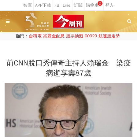
0
熱門：
台積電
兆豐金配息
股票抽籤
00929
航運股走勢
前CNN脫口秀傳奇主持人賴瑞金 染疫
病逝享壽87歲