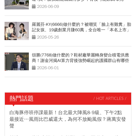
2026-06-09
羅麗芬-KY(6666)做什麼的？被嘲笑「臉上有雞糞」胎
記女孩、19歲創業月賺60萬，全台唯一「本名上市」
背後有洋蔥
2026-05-26
頌勝(7768)做什麼的？鞋材廠華麗轉身變台積電供應
商！謝金河揭AI算力背後強勢崛起的護國群山有哪些
2026-06-01
熱門話題
/ HOT ARTICLES /
白海豚停班停課最新！台北最大陣風8-9級、下午2點
最接近…風雨比巴威還大，為何不放颱風假？蔣萬安發
聲