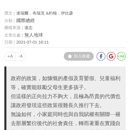
達瑞爾．布瑞克 &約翰．伊比森
國際總經
達志
無人地球
2021-07-01 16:11
+A
-A
加入收藏
政府的政策，如慷慨的產假及育嬰假、兒童福利
等，確實能鼓勵父母生更多孩子。
但這樣的正向拉力不夠大，且極為昂貴的代價也
讓政府發現這些政策很難長久推行下去。
無論如何，小家庭同時也與自我賦權有關聯—褪
去那層繁衍後代的社會責任，轉而著重在實踐自