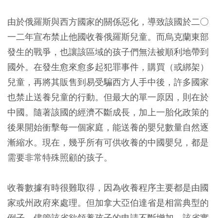
由於俄羅斯與西方國家的關係惡化，導致該國於二○
一二年宣布禁止他國收養俄羅斯兒童。而烏克蘭東部
發生的戰爭，也讓該區域的孩子們無法被順利地帶到
國外。在發生愈來愈多起犯罪事件，購買（或綁架）
兒童，再將其販售到易受騙西方人手中後，許多國家
也禁止送養兒童的行動。但最大的單一原因，則在於
中國。隨著該國的經濟不斷成長，加上一胎化政策的
後果開始衝擊每一個家庭，能送養的嬰兒數量自然逐
漸縮水。現在，幾乎所有可供收養的中國嬰兒，都是
需要非常特殊照顧的孩子。
收養數據有時很難取得，因為收養程序主要都是由國
家或州政府來處理。但加拿大亞伯達省是相當典型的
例子。儘管該省欲領養孩子的申請不斷增加，該省實