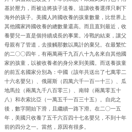
基於壓力，而被迫將孩子送養。這讓收養選擇只剩下
海外的孩子。美國人跨國收養的孩童數量，比世界上
其他國家跨國收養的總數量還高。而且直到最近，收
養嬰兒一直是個持續成長的事業。冷戰的結束，讓父
母親有了管道，去接觸那數以萬計的棄兒。在最繁忙
的二○○四年，有兩萬兩千九百八十九名來自其他國
家的孩童，以被收養者的身分來到美國。而送養孩童
的前五名國家分別為：中國（該年共送出了七萬零二
十六名嬰兒）、俄羅斯（四萬六千一百一十三）、瓜
地馬拉（兩萬九千八百零三）、南韓（兩萬零五十
八）和衣索比亞（一萬五千一百三十五）。自此之
後，數字開始下滑，且繼續一路下滑。在二○一五
年，美國只收養了五千六百四十七名嬰兒，不到十年
前的四分之一。當然，原因有很多。