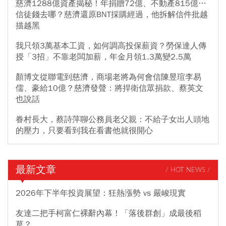
慈濟1288億資產揭秘！年捐贈72億、不動產815億…
信徒錢去哪？慈濟還原BNT採購經過，他拆解信件批越
描越黑
我只領3萬基本工資，如何調高投保薪資？勞保達人傳
授「3招」不靠老闆加薪，年金月領1.3萬變2.5萬
顏博文從聯電到慈濟，商場老將為何會信陳昱瑄李易
儒、豪給10億？慈濟發聲：將捍衛信眾捐款、蔡英文
也說話
眷村長大，蔡詩萍聊公務員老父親：不給子女出人頭地
的壓力，只要看到我在看書他就很開心
最新文章
/ HOT NEWS /
2026年下半年投資展望：狂熱漲勢 vs 嚴峻現實
友達二把手柯富仁裸辭內幕！「落後群創」成最後稻
草？