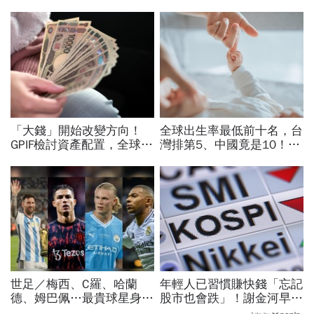
「大錢」開始改變方向！
全球出生率最低前十名，台
GPIF檢討資產配置，全球資
灣排第5、中國竟是10！亞
金流向恐迎重大變局
洲4國入榜「無聲危機」，
經濟壓力成天然避孕藥？
世足／梅西、C羅、哈蘭
年輕人已習慣賺快錢「忘記
德、姆巴佩…最貴球星身價
股市也會跌」！謝金河早一
73億！選手排行出爐，法
步示警南韓個股槓桿ETF會