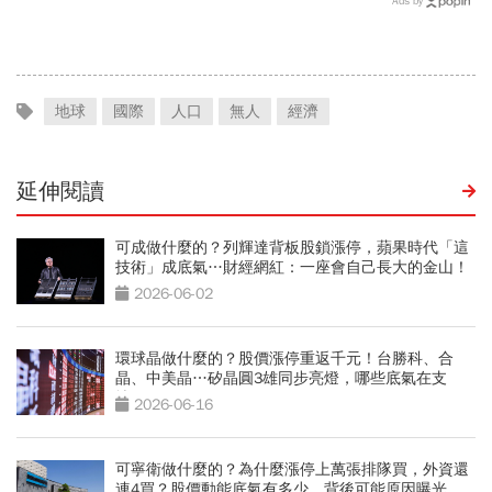
Ads by
國560億是墊底球隊77倍
出事：根本把投資人丟火坑
地球
國際
人口
無人
經濟
延伸閱讀
可成做什麼的？列輝達背板股鎖漲停，蘋果時代「這
技術」成底氣…財經網紅：一座會自己長大的金山！
2026-06-02
環球晶做什麼的？股價漲停重返千元！台勝科、合
晶、中美晶…矽晶圓3雄同步亮燈，哪些底氣在支
撐？
2026-06-16
可寧衛做什麼的？為什麼漲停上萬張排隊買，外資還
連4買？股價動能底氣有多少，背後可能原因曝光