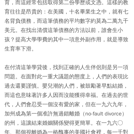
育，而這經常包括取得第二份學歷或文憑。這樣的教
育往往是昂貴的：在美國，十名畢業生之中，就有七
名背負債務，而這筆債務的平均數字約莫為二萬九千
美元。在找出清償這筆債務的方法以前，誰會生小
孩？提高大學學費的其中一項意外副作用，就是導致
生育率下滑。
在付清這筆學貸後，找到正確的人生伴侶則是另一項
問題。在面對此一重大議題的態度上，人們的表現比
過去還要謹慎。嬰兒潮的人們，被鼓勵著早點結婚，
而這也意味著許多人因而沒能獲得幸福。在過去的世
代，人們會忍受一個沒有愛的家，但在一九六九年，
加州成為第一個准許無過錯離婚（no-fault divorce）
的州，這讓結束婚姻關係變得更簡單。在一九六○
年、那個視離婚為一樁醜事的美國社會裡，每一千對