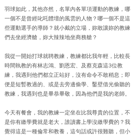
羽球如此，其他亦然，名單內各單項運動的教練，哪
一個不是曾經叱吒體壇的風雲的人物？哪一個不是這
些運動選手的導師？就小戴的立場，妳敢讓妳的教練
們去坐經濟艙，妳大辣辣地坐商務艙？
我從一開始打球就聘教練，教練都比我年輕，比較長
時間執教的有林志鴻、劉恩宏、及蔡克森這3位教
練，我遇到他們都立正站好，沒有命令不敢稍息；即
便是短暫教過的、或是去旁邊偷學、鑿壁借光偷聽的
教練，我遇到也是畢恭畢敬，因為他們是我的老師。
今天有餐會，我的教練一定坐在比我尊貴的位置，不
是你有繳學費就是老大，誰讀書上學沒繳學費的？我
覺得這是一種倫常和教養，這句話或許很難聽，但小