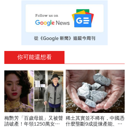
你可能還想看
梅艷芳「百歲母親」又被聲
稀土其實並不稀有，中國憑
請破產！年領1250萬女兒
什麼壟斷9成提煉產能、掐