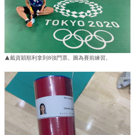
▲戴資穎順利拿到8強門票。圖為賽前練習。