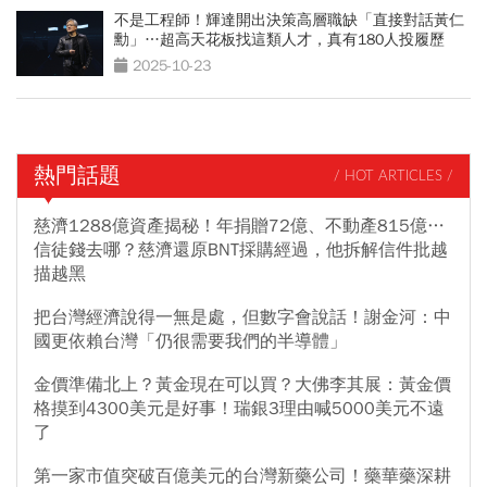
不是工程師！輝達開出決策高層職缺「直接對話黃仁
勳」…超高天花板找這類人才，真有180人投履歷
2025-10-23
熱門話題
/ HOT ARTICLES /
慈濟1288億資產揭秘！年捐贈72億、不動產815億…
信徒錢去哪？慈濟還原BNT採購經過，他拆解信件批越
描越黑
把台灣經濟說得一無是處，但數字會說話！謝金河：中
國更依賴台灣「仍很需要我們的半導體」
金價準備北上？黃金現在可以買？大佛李其展：黃金價
格摸到4300美元是好事！瑞銀3理由喊5000美元不遠
了
第一家市值突破百億美元的台灣新藥公司！藥華藥深耕