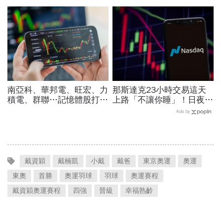
遺產不夠花，曾稱「生活苦
住川普脖子？洪財隆解析：
悶」想多拿錢環遊世界
美中角力下，台灣最該擔心
的事
南亞科、華邦電、旺宏、力
那斯達克23小時交易這天
積電、群聯…記憶體股打下
上路「不讓你睡」！日夜盤
來能買？這2檔本益比外資
時間、新舊制差異…圈內人
Ads by
喊還很低：今年仍會漲很大
喊：下單前注意一風險
戴資穎
戴楠凱
小戴
戴爸
東京奧運
奧運
東奧
首勝
奧運羽球
羽球
奧運賽程
戴資穎奧運賽程
四強
晉級
幸福熟齡