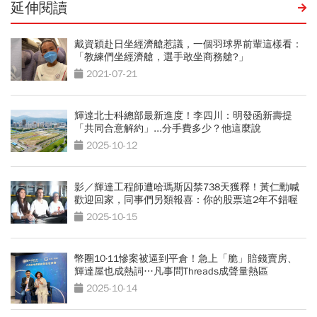
延伸閱讀
戴資穎赴日坐經濟艙惹議，一個羽球界前輩這樣看：
「教練們坐經濟艙，選手敢坐商務艙?」
2021-07-21
輝達北士科總部最新進度！李四川：明發函新壽提
「共同合意解約」...分手費多少？他這麼說
2025-10-12
影／輝達工程師遭哈瑪斯囚禁738天獲釋！黃仁勳喊
歡迎回家，同事們另類報喜：你的股票這2年不錯喔
2025-10-15
幣圈10·11慘案被逼到平倉！急上「脆」賠錢賣房、
輝達屋也成熱詞…凡事問Threads成聲量熱區
2025-10-14