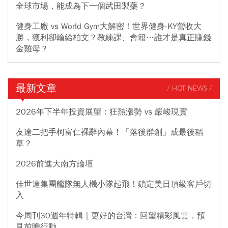
全球市場，能成為下一個武田製藥？
健身工廠 vs World Gym大解密！世界健身-KY營收大
勝，獲利卻輸給柏文？教練課、會籍…誰才是真正賺錢
金雞母？
最新文章
/ HOT NEWS /
2026年下半年投資展望：狂熱漲勢 vs 嚴峻現實
友達二把手柯富仁裸辭內幕！「落後群創」成最後稻
草？
2026前進大南方論壇
佳世達集團艦隊無人機小隊起飛！鎖定美日頂級客戶切
入
今周刊30週年特輯｜更好的台灣：回望精彩風雲，預
見前瞻行動