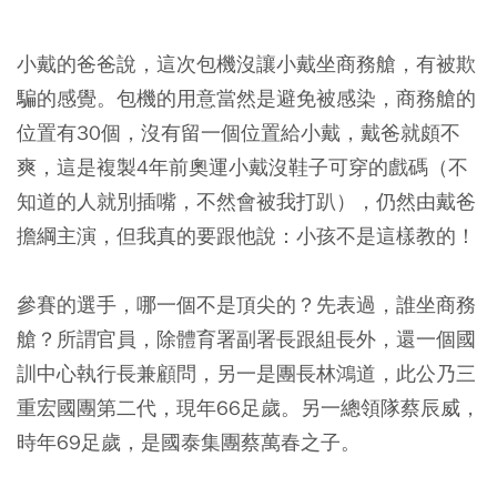
小戴的爸爸說，這次包機沒讓小戴坐商務艙，有被欺
騙的感覺。包機的用意當然是避免被感染，商務艙的
位置有30個，沒有留一個位置給小戴，戴爸就頗不
爽，這是複製4年前奧運小戴沒鞋子可穿的戲碼（不
知道的人就別插嘴，不然會被我打趴），仍然由戴爸
擔綱主演，但我真的要跟他說：小孩不是這樣教的！
參賽的選手，哪一個不是頂尖的？先表過，誰坐商務
艙？所謂官員，除體育署副署長跟組長外，還一個國
訓中心執行長兼顧問，另一是團長林鴻道，此公乃三
重宏國團第二代，現年66足歲。另一總領隊蔡辰威，
時年69足歲，是國泰集團蔡萬春之子。