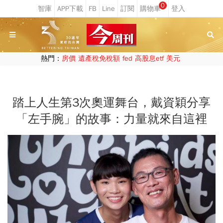
0
熱門：
房價
遺產稅免稅額
fed
高股息etf
美元
踏上人生第3次奧運舞台，戴資穎分享
「左手腕」的故事：力量就來自這裡