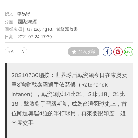
李易紓
國際總經
tai_tzuying IG、戴資穎臉書
2021-07-24 17:39
+A
-A
加入收藏
20210730編按：世界球后戴資穎今日在東奧女
單8強對戰泰國選手依瑟儂（Ratchanok
Intanon），戴資穎以14比21、21比18、21比
18，擊敗對手晉級4強，成為台灣羽球史上，首
位闖進奧運4強的單打球員，再來要跟印度一姐
辛度交手。