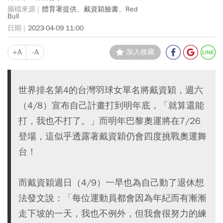
體育署提供、戴資穎臉書、Red
Bull
2023-04-09 11:00
+A
-A
加入收藏
世界排名第4的台灣羽球女單名將戴資穎，週六
（4/8）宣布自己計畫打到明年底，「就算還能
打，我也不打了。」而明年巴黎奧運將在7/26
登場，這似乎透露著戴資穎仍會四度挑戰奧運舞
台！
而戴資穎週日（4/9）一早也為自己動了退休想
法發文說：「每位運動員都會因為年紀而有漸漸
走下坡的一天，我也不例外，但我會很努力的練