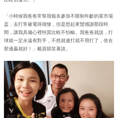
「小時候我爸爸常幫我報名參加不限制年齡的菜市場
盃，去打常被電得很慘，但是想起來蠻感謝那段時
間，讓我具備心裡特質比較不怕輸。我爸爸就說，打
球就一定永遠有對手，不然就連打就不用打了，坐在
那邊贏就好！」戴資穎笑著說。