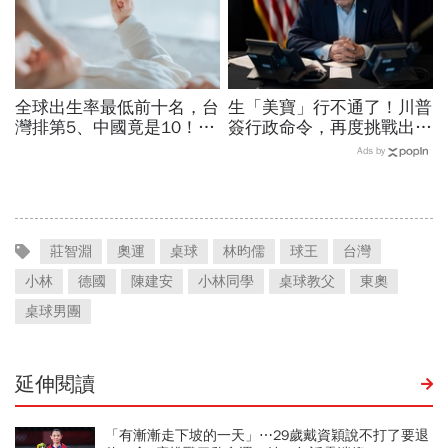
全球出生率最低前十名，台
生「美寶」行不通了！川普
灣排第5、中國竟是10！亞
簽行政命令，再度挑戰出生
洲4國入榜「無聲危機」，
公民權、打擊生育旅遊：不
Ads by
經濟壓力成天然避孕藥？
允許花錢買進美國的資格
莊智淵
奧運
桌球
林昀儒
球王
台灣
小林
德國
陳建安
小林同學
桌球教父
東奧
桌球男團
延伸閱讀
「有漸漸走下坡的一天」⋯29歲戴資穎說不打了要退