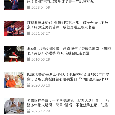
休！會4度挑戰巴黎奧運？她一句話露端倪
2023-04-09
莊智淵無緣8強》曾練到雙腳水泡、襪子全血也不放
棄！絕無退路的苦練，成就奧運五朝元老路
2021-07-27
李智凱，讓台灣體操，暌違16年又登最高殿堂 《翻滾
吧！男孩》小選手 靠10倍練習挺進奧運
2016-06-29
91歲名醫仍每週工作4天！他精神奕奕參加65年同學
會，發現長壽醫師都有這共通點「10個健康活到100
歲秘訣」
2026-06-16
名醫慘痛告白：一場考試讓我「壓力大到吐血」！行
醫多年驚人發現：簡單2習慣，不花錢降血壓、防腦
中風
2025-12-29