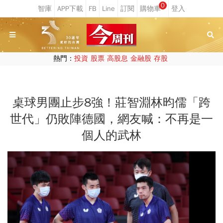
0
熱門：
投資
股票
高股息
金融股
存股
桌球男團止步8強！莊智淵林昀儒「跨
世代」仍敗陣德國，網友喊：不再是一
個人的武林