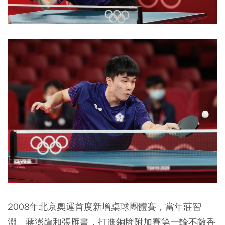
2008年北京奧運首度新增桌球團體賽，當年莊智
淵、蔣澎龍和張雁書，打進銅牌附加賽第一輪不敵香