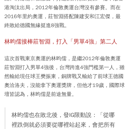
港淘汰出局，2012年倫敦奧運台灣沒有參賽。而在
2016年里約奧運，莊智淵搭配陳建安和江宏傑，最
終敗給德國無緣挺進8強戰。
林昀儒接棒莊智淵，打入「男單4強」第二人
這次首戰東京奧運的林昀儒，是繼2012年倫敦奧運
莊智淵打入男單4強後，台灣跨進4強門檻第一人，雖
然輸給現任球王樊振東，銅牌戰又輸給了前球王德國
奧洽洛夫，沒能拿下奧運獎牌，但他才19歲，國際球
壇皆認為，林昀儒是前途無量。
林昀儒也在敗北後，發IG限動說：「從哪
裡跌倒就必須要從哪裡站起來，會把所有