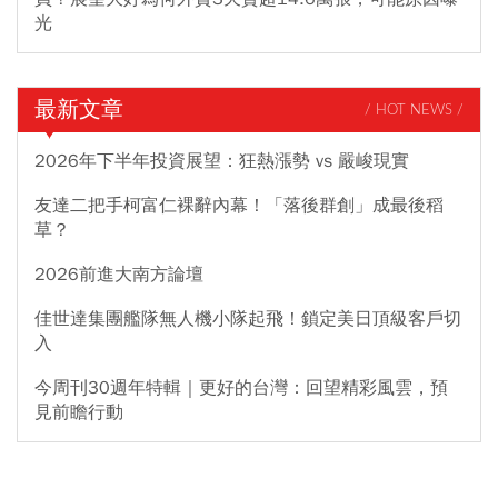
光
最新文章
/ HOT NEWS /
2026年下半年投資展望：狂熱漲勢 vs 嚴峻現實
友達二把手柯富仁裸辭內幕！「落後群創」成最後稻
草？
2026前進大南方論壇
佳世達集團艦隊無人機小隊起飛！鎖定美日頂級客戶切
入
今周刊30週年特輯｜更好的台灣：回望精彩風雲，預
見前瞻行動