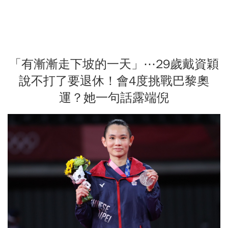
「有漸漸走下坡的一天」⋯29歲戴資穎
說不打了要退休！會4度挑戰巴黎奧
運？她一句話露端倪