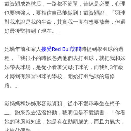
戴資穎成為球后，一路都不簡單，苦練是必要，心理
也要夠強大，要相信自己能做到！戴資穎說：「羽球
對我來說是我的生命，其實我一度有想要放棄，但還
好最後堅持到了現在。」
她幾年前和家人
接受Red Bull訪問
時提到學羽球的過
程，「我很小的時候爸媽他們去打羽球，就把我和姊
姊帶去球場，是從小看著父母打球的，而我到3年級
才轉到有練習羽球的學校，開始打羽毛球的這條
路。」
戴媽媽和姊姊形容戴資穎，從小不愛乖乖坐在椅子
上、跑來跑去活潑好動，聰明但是不愛讀書，「你看
她的球風就知道，她是有在動頭腦的，而且力氣大，
比較佔優勢。」