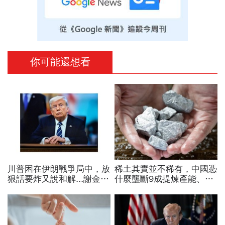
你可能還想看
川普困在伊朗戰爭局中，放
稀土其實並不稀有，中國憑
狠話要炸又說和解...謝金河
什麼壟斷9成提煉產能、掐
揭伊朗權力結構：制度決定
住川普脖子？洪財隆解析：
一個國家的未來
美中角力下，台灣最該擔心
的事