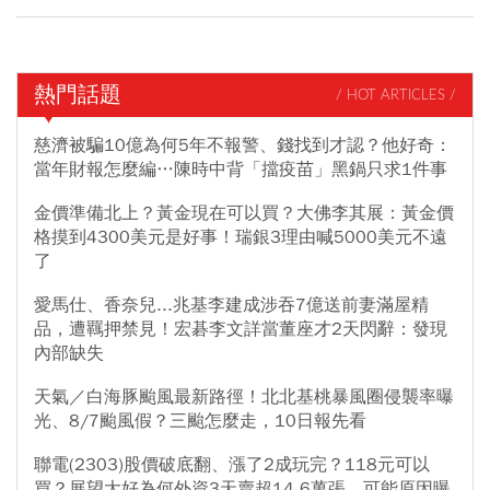
熱門話題
/ HOT ARTICLES /
慈濟被騙10億為何5年不報警、錢找到才認？他好奇：
當年財報怎麼編…陳時中背「擋疫苗」黑鍋只求1件事
金價準備北上？黃金現在可以買？大佛李其展：黃金價
格摸到4300美元是好事！瑞銀3理由喊5000美元不遠
了
愛馬仕、香奈兒...兆基李建成涉吞7億送前妻滿屋精
品，遭羈押禁見！宏碁李文詳當董座才2天閃辭：發現
內部缺失
天氣／白海豚颱風最新路徑！北北基桃暴風圈侵襲率曝
光、8/7颱風假？三颱怎麼走，10日報先看
聯電(2303)股價破底翻、漲了2成玩完？118元可以
買？展望大好為何外資3天賣超14.6萬張，可能原因曝