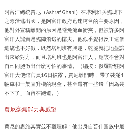
阿富汗總統賈尼（Ashraf Ghani）在塔利班兵臨城下
之際潛逃出國，是阿富汗政府迅速垮台的主要原因，
他對外宣稱離開的原因是避免流血衝突，但被許多阿
富汗人譴責是臨陣潛逃的懦夫。他似乎覺得反正這個
總統也不好做，既然塔利班有興趣，乾脆就把地盤讓
出來給對方，而且塔利班也是阿富汗人，應該不會對
自己同胞做出什麼可怕的事情。（編按：俄羅斯駐阿
富汗大使館官員16日披露，賈尼離開時，帶了裝滿4
輛車和一架直升機的現金，甚至還有一些錢「因為裝
不下了」而留在跑道。）
賈尼毫無能力與威望
賈尼的思維其實並不難理解：他出身自普什圖族中最