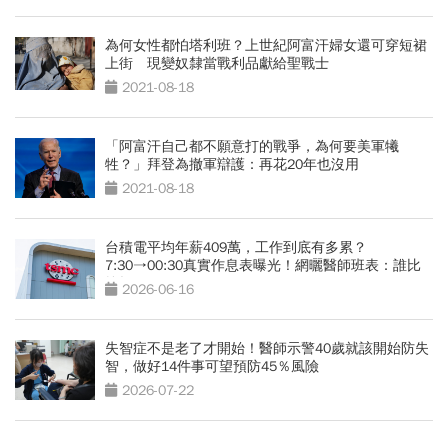
為何女性都怕塔利班？上世紀阿富汗婦女還可穿短裙
上街 現變奴隸當戰利品獻給聖戰士
2021-08-18
「阿富汗自己都不願意打的戰爭，為何要美軍犧
牲？」拜登為撤軍辯護：再花20年也沒用
2021-08-18
台積電平均年薪409萬，工作到底有多累？
7:30→00:30真實作息表曝光！網曬醫師班表：誰比
較操？
2026-06-16
失智症不是老了才開始！醫師示警40歲就該開始防失
智，做好14件事可望預防45％風險
2026-07-22