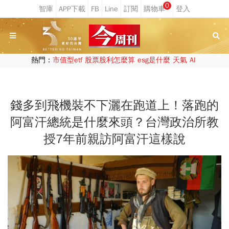
0
熱門：
市值型etf
股票股利怎麼算
esg是什麼
天氣
AI
錢多到飛機裝不下灑在跑道上！落跑的
阿富汗總統是什麼來頭？台灣政治所教
授7年前親訪阿富汗這樣說