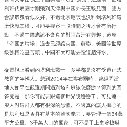
利班代表團才剛飛到天津與中國外長王毅見面，雙方
會談氣氛看似友好。不過北京應該也沒料到塔利班這
麼快就掌權，可能要觀察一段時間之後才會有所行
動。不過中國應該不會真的對阿富汗有興趣，這座
「帝國的墳場」過去已經讓英國、蘇聯、美國等世界
級強權吃盡苦頭，中國不太可能去蹚這趟渾水。
從電視上看到的塔利班戰士，多半都是沒有受過正式
教育的年輕人。想到2014年在喀布爾時，曾經問當
地人如果在觀選期間遇到塔利班該怎麼辦？得到的回
答竟是：那你可能要跟這個世界說掰掰了。可見連一
般人對這群人都有很深的恐懼。不過真的讓人擔心的
是塔利班是否具有基本的治國能力，要管理一個64萬
平方公里、3千萬人口的國家，可不是手上拿著槍嚇