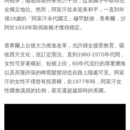
阿戰爭，徹底排除外來勢力干預，從英國手中取得完
全獨立地位。然而，阿富汗並未迎來和平，一直到年
僅19歲的「阿富汗末代國王」穆罕默德．查希爾．沙
阿於1933年取得政權才獲得穩定。
查希爾上台後大力推進改革，允許婦女接受教育、吸
收西方文化，並訂定憲法。直到1960-1970年代間，
女性可穿著襯衫、短裙上街，60年代流行的厚重瀏海
以及高聳誇張的蜂窩髮髻頭也在路上隨處可見。阿富
汗的女性不僅曾有投票權，在1977年時，阿富汗女
性國會議員的比例，甚至還超越當時的美國。