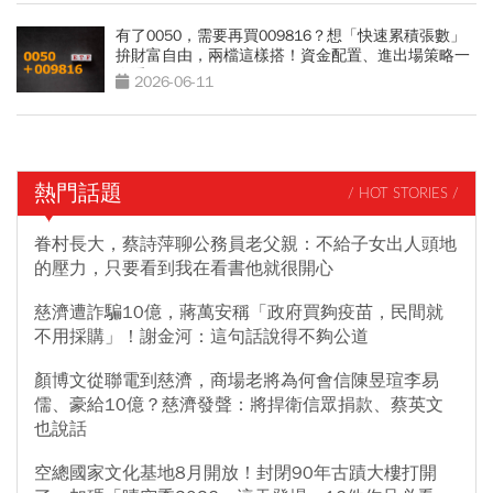
有了0050，需要再買009816？想「快速累積張數」
拚財富自由，兩檔這樣搭！資金配置、進出場策略一
次看
2026-06-11
熱門話題
/ HOT STORIES /
眷村長大，蔡詩萍聊公務員老父親：不給子女出人頭地
的壓力，只要看到我在看書他就很開心
慈濟遭詐騙10億，蔣萬安稱「政府買夠疫苗，民間就
不用採購」！謝金河：這句話說得不夠公道
顏博文從聯電到慈濟，商場老將為何會信陳昱瑄李易
儒、豪給10億？慈濟發聲：將捍衛信眾捐款、蔡英文
也說話
空總國家文化基地8月開放！封閉90年古蹟大樓打開