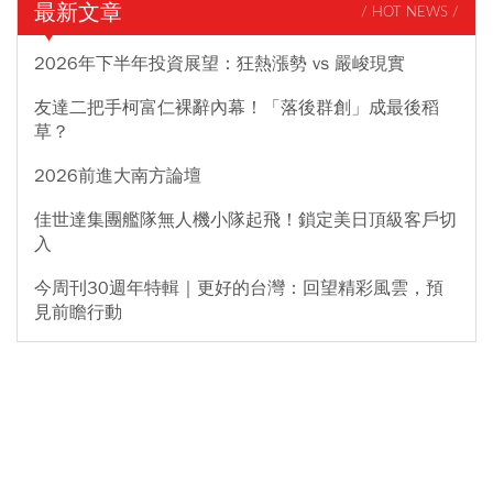
最新文章
/ HOT NEWS /
2026年下半年投資展望：狂熱漲勢 vs 嚴峻現實
友達二把手柯富仁裸辭內幕！「落後群創」成最後稻
草？
2026前進大南方論壇
佳世達集團艦隊無人機小隊起飛！鎖定美日頂級客戶切
入
今周刊30週年特輯｜更好的台灣：回望精彩風雲，預
見前瞻行動