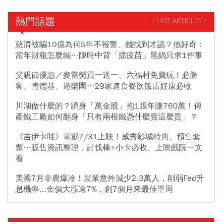
熱門話題
/ HOT ARTICLES /
慈濟被騙10億為何5年不報警、錢找到才認？他好奇：
當年財報怎麼編…陳時中背「擋疫苗」黑鍋只求1件事
父親節優惠／麥當勞買一送一、六福村免費玩！必勝
客、肯德基、遊樂園…29家速食餐飲飯店好康必收
川湖做什麼的？躋身「萬金股」抱1張年賺760萬！傳
產鐵工廠如何翻身「只有兩根鐵憑什麼賣這麼貴」？
《吉伊卡哇》電影7/31上映！威秀影城特典、預售套
票…販售資訊整理，討伐棒+小卡必收、上映戲院一文
看
美國7月非農爆冷！就業意外減少2.3萬人，削弱Fed升
息機率...金價大漲逾7%，創7個月來最佳單周