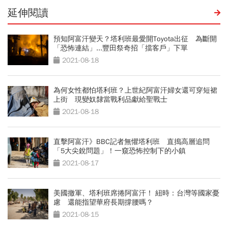
延伸閱讀
預知阿富汗變天？塔利班最愛開Toyota出征 為斷開
「恐怖連結」...豐田祭奇招「擋客戶」下單
2021-08-18
為何女性都怕塔利班？上世紀阿富汗婦女還可穿短裙
上街 現變奴隸當戰利品獻給聖戰士
2021-08-18
直擊阿富汗》BBC記者無懼塔利班 直搗高層追問
「5大尖銳問題」！一窺恐怖控制下的小鎮
2021-08-17
美國撤軍、塔利班席捲阿富汗！ 紐時：台灣等國家憂
慮 還能指望華府長期撐腰嗎？
2021-08-15