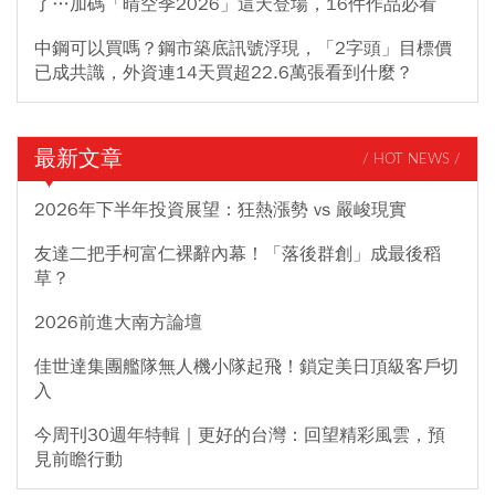
了…加碼「晴空季2026」這天登場，16件作品必看
中鋼可以買嗎？鋼市築底訊號浮現，「2字頭」目標價
已成共識，外資連14天買超22.6萬張看到什麼？
最新文章
/ HOT NEWS /
2026年下半年投資展望：狂熱漲勢 vs 嚴峻現實
友達二把手柯富仁裸辭內幕！「落後群創」成最後稻
草？
2026前進大南方論壇
佳世達集團艦隊無人機小隊起飛！鎖定美日頂級客戶切
入
今周刊30週年特輯｜更好的台灣：回望精彩風雲，預
見前瞻行動