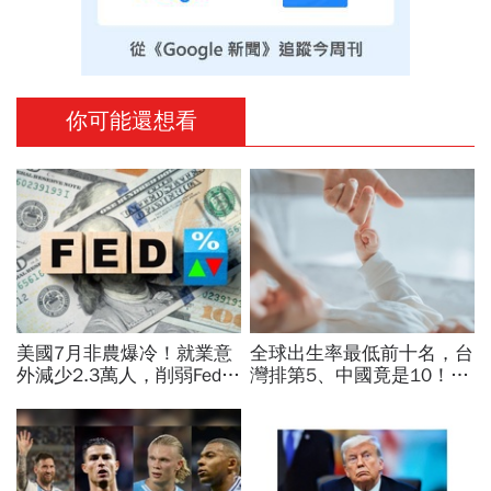
你可能還想看
美國7月非農爆冷！就業意
全球出生率最低前十名，台
外減少2.3萬人，削弱Fed升
灣排第5、中國竟是10！亞
息機率...金價大漲逾7%，
洲4國入榜「無聲危機」，
創7個月來最佳單周
經濟壓力成天然避孕藥？