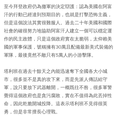
至今拜登政府仍為撤軍的決定辯護：認為美國在阿富
汗的行動已經達到預期目的，也就是打擊恐怖主義，
但是這個說法其實很難服人。過去二十年美國和國際
社會的確很努力地協助阿富汗人建立一個可以穩定運
作的民主政體，只是這個政府實在太脆弱，太仰賴美
國的軍事保護，號稱擁有30萬且配備最新美式裝備的
軍隊，最後竟然不敵只有5萬人的小游擊隊。
塔利班在過去十餘天之內能迅速奪下全國各大小城
市，很多並不是真的攻下來，而是先派人傳話給守
軍，說只要放下武器離開，一概既往不咎，很多軍警
覺得這個政府也是貪污腐敗，實在不值得為此丟掉性
命，因此乾脆開城投降。這表示塔利班不見得很英
勇，但是非常擅長心理戰。