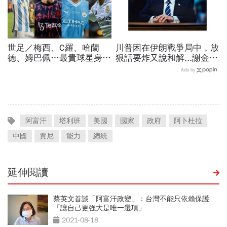
世足／梅西、C羅、哈蘭
川普困在伊朗戰爭局中，放
德、姆巴佩…最貴球星身價
狠話要炸又說和解...謝金河
73億！選手排行出爐，法
揭伊朗權力結構：制度決定
Ads by
國560億是墊底球隊77倍
一個國家的未來
阿富汗
塔利班
美國
國家
政府
阿卜杜拉
中國
賈尼
能力
總統
延伸閱讀
蔡英文首談「阿富汗政變」：台灣不能只依賴保護
「讓自己更強大是唯一選項」
2021-08-18