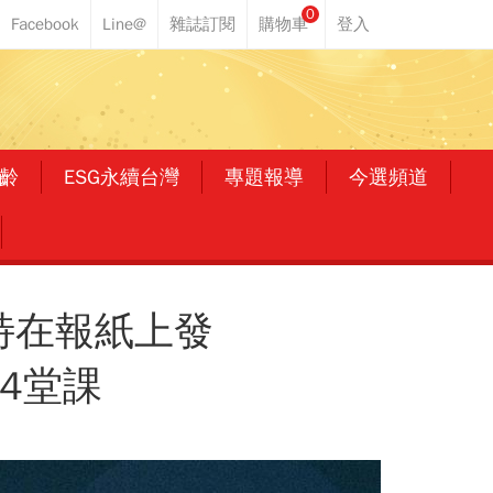
0
齡
ESG永續台灣
專題報導
今選頻道
特在報紙上發
4堂課