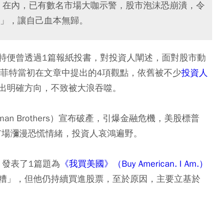
urry）在內，已有數名市場大咖示警，股市泡沫恐崩潰，令
」，讓自己血本無歸。
特便曾透過1篇報紙投書，對投資人闡述，面對股市動
巴菲特當初在文章中提出的4項觀點，依舊被不少
投資人
出明確方向，不致被大浪吞噬。
man Brothers）宣布破產，引爆金融危機，美股標普
市場瀰漫恐慌情緒，投資人哀鴻遍野。
，發表了1篇題為
《我買美國》（Buy American. I Am.）
糟」，但他仍持續買進股票，至於原因，主要立基於