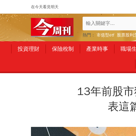
在今天看見明天
熱門：
市值型etf
股票股利
投資理財
保險稅制
產業時事
職場
13年前股
表這