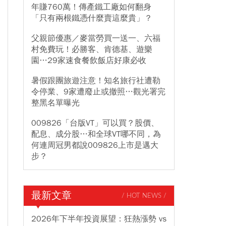
年賺760萬！傳產鐵工廠如何翻身
「只有兩根鐵憑什麼賣這麼貴」？
父親節優惠／麥當勞買一送一、六福
村免費玩！必勝客、肯德基、遊樂
園…29家速食餐飲飯店好康必收
暑假跟團旅遊注意！知名旅行社遭勒
令停業、9家遭廢止或撤照…觀光署完
整黑名單曝光
009826「台版VT」可以買？股價、
配息、成分股…和全球VT哪不同，為
何連周冠男都說009826上市是邁大
步？
最新文章
/ HOT NEWS /
2026年下半年投資展望：狂熱漲勢 vs