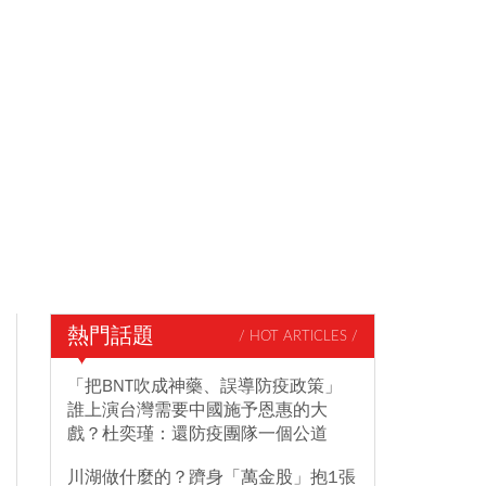
熱門話題
/ HOT ARTICLES /
「把BNT吹成神藥、誤導防疫政策」
誰上演台灣需要中國施予恩惠的大
戲？杜奕瑾：還防疫團隊一個公道
川湖做什麼的？躋身「萬金股」抱1張