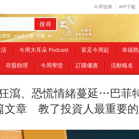
搜尋
怎麼算
esg是什麼
天氣
AI
生活
今周大耳朵 Podcast
富足今周起
幸福熟
存股助理
今周學堂
訂購優惠
活動報名
市狂瀉、恐慌情緒蔓延…巴菲
篇文章 教了投資人最重要的