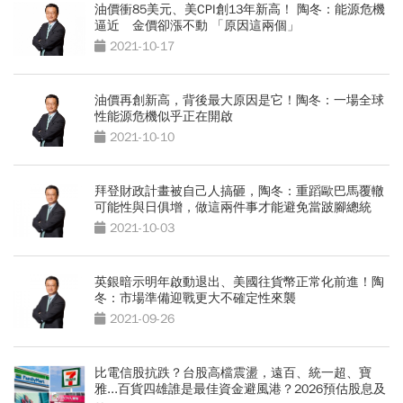
油價衝85美元、美CPI創13年新高！ 陶冬：能源危機
逼近 金價卻漲不動 「原因這兩個」
2021-10-17
油價再創新高，背後最大原因是它！陶冬：一場全球
性能源危機似乎正在開啟
2021-10-10
拜登財政計畫被自己人搞砸，陶冬：重蹈歐巴馬覆轍
可能性與日俱增，做這兩件事才能避免當跛腳總統
2021-10-03
英銀暗示明年啟動退出、美國往貨幣正常化前進！陶
冬：市場準備迎戰更大不確定性來襲
2021-09-26
比電信股抗跌？台股高檔震盪，遠百、統一超、寶
雅...百貨四雄誰是最佳資金避風港？2026預估股息及