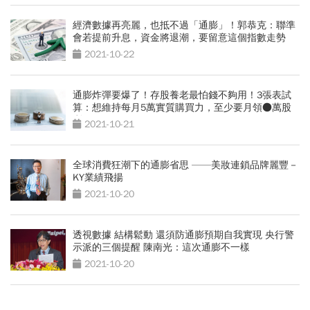
經濟數據再亮麗，也抵不過「通膨」！郭恭克：聯準
會若提前升息，資金將退潮，要留意這個指數走勢
2021-10-22
通膨炸彈要爆了！存股養老最怕錢不夠用！3張表試
算：想維持每月5萬實質購買力，至少要月領●萬股
利
2021-10-21
全球消費狂潮下的通膨省思 ——美妝連鎖品牌麗豐－
KY業績飛揚
2021-10-20
透視數據 結構鬆動 還須防通膨預期自我實現 央行警
示派的三個提醒 陳南光：這次通膨不一樣
2021-10-20