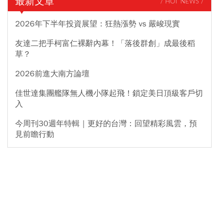
最新文章
/ HOT NEWS /
2026年下半年投資展望：狂熱漲勢 vs 嚴峻現實
友達二把手柯富仁裸辭內幕！「落後群創」成最後稻
草？
2026前進大南方論壇
佳世達集團艦隊無人機小隊起飛！鎖定美日頂級客戶切
入
今周刊30週年特輯｜更好的台灣：回望精彩風雲，預
見前瞻行動