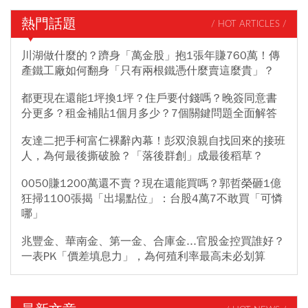
熱門話題
/ HOT ARTICLES /
川湖做什麼的？躋身「萬金股」抱1張年賺760萬！傳
產鐵工廠如何翻身「只有兩根鐵憑什麼賣這麼貴」？
都更現在還能1坪換1坪？住戶要付錢嗎？晚簽同意書
分更多？租金補貼1個月多少？7個關鍵問題全面解答
友達二把手柯富仁裸辭內幕！彭双浪親自找回來的接班
人，為何最後撕破臉？「落後群創」成最後稻草？
0050賺1200萬還不賣？現在還能買嗎？郭哲榮砸1億
狂掃1100張揭「出場點位」：台股4萬7不敢買「可憐
哪」
兆豐金、華南金、第一金、合庫金...官股金控買誰好？
一表PK「價差填息力」，為何殖利率最高未必划算