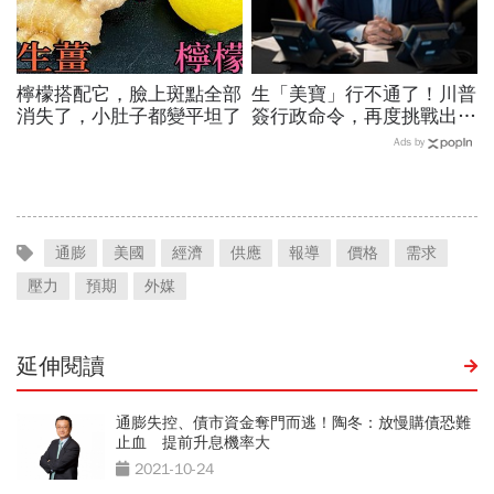
檸檬搭配它，臉上斑點全部
生「美寶」行不通了！川普
消失了，小肚子都變平坦了
簽行政命令，再度挑戰出生
公民權、打擊生育旅遊：不
Ads by
允許花錢買進美國的資格
通膨
美國
經濟
供應
報導
價格
需求
壓力
預期
外媒
延伸閱讀
通膨失控、債市資金奪門而逃！陶冬：放慢購債恐難
止血 提前升息機率大
2021-10-24