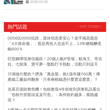
殖利率曝光
2026-02-09
熱門話題
/ HOT STORIES /
0056比0050抗跌，退休領息更安心？老手揭高股息
「4大致命傷」：股息再投入也追不上，13年總報酬竟
輸600％
巨型鋼彈現身信義區！20個人氣IP登場，航海王、哥吉
拉、七龍珠、寶可夢…盤點打卡熱點，活動只到這天
川湖做什麼的？躋身「萬金股」抱1張年賺760萬！傳
產鐵工廠如何翻身「只有兩根鐵憑什麼賣這麼貴」？
兆基百億財務危機！包租教母4年前收到房東私訊看出
「包租代管龍頭岌岌可危」：為何租約越多，風險越
高？
AI股神一夕之間跌落神壇！他上半年狂賺439%報酬，7