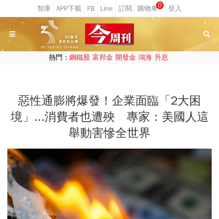
0
熱門：
鋼鐵股
富邦金
開發金
鴻海
升息
惡性通膨將爆發！企業面臨「2大困
境」...消費者也遭殃 專家：美國人這
舉動害慘全世界