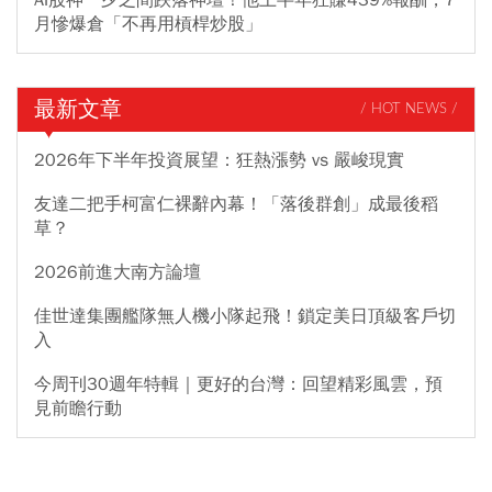
月慘爆倉「不再用槓桿炒股」
最新文章
/ HOT NEWS /
2026年下半年投資展望：狂熱漲勢 vs 嚴峻現實
友達二把手柯富仁裸辭內幕！「落後群創」成最後稻
草？
2026前進大南方論壇
佳世達集團艦隊無人機小隊起飛！鎖定美日頂級客戶切
入
今周刊30週年特輯｜更好的台灣：回望精彩風雲，預
見前瞻行動