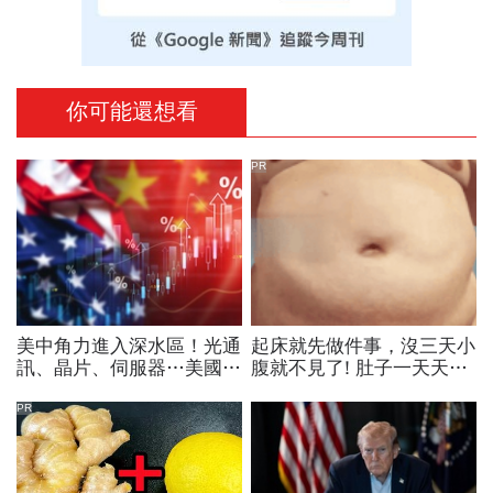
你可能還想看
PR
美中角力進入深水區！光通
起床就先做件事，沒三天小
訊、晶片、伺服器…美國制
腹就不見了! 肚子一天天變
裁加碼，謝金河示警台灣
小！
「這類人」處境危險又困難
PR