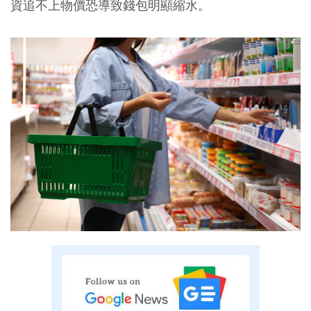
資追不上物價恐導致錢包明顯縮水。