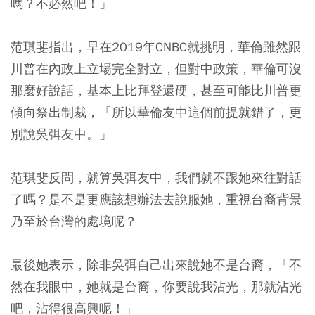
嗎？不必然吧！」
范琪斐指出，早在2019年CNBC就挑明，華倫雖然跟
川普在內政上立場完全對立，但對中政策，華倫可沒
那麼好說話，基本上比拜登還硬，甚至可能比川普更
傾向祭出制裁，「所以華倫友中這個前提就錯了，更
別說吳弭友中。」
范琪斐反問，就算吳弭友中，我們就不跟她來往對話
了嗎？是不是更應該想辦法去說服她，重視台裔背景
乃至於台灣的處境呢？
最後她表示，除非吳弭自己出來說她不是台裔，「不
然在我眼中，她就是台裔，你要說我沾光，那就沾光
吧，沾得很高興呢！」