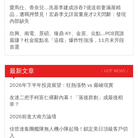
愛馬仕、香奈兒...兆基李建成涉吞7億送前妻滿屋精
品，遭羈押禁見！宏碁李文詳當董座才2天閃辭：發現
內部缺失
欣興、南電、景碩、臻鼎-KY、金居、尖點...PCB買誰
最賺？杜金龍點名「這檔」爆炸性強漲，11月末升段
首選
最新文章
/ HOT NEWS /
2026年下半年投資展望：狂熱漲勢 vs 嚴峻現實
友達二把手柯富仁裸辭內幕！「落後群創」成最後稻
草？
2026前進大南方論壇
佳世達集團艦隊無人機小隊起飛！鎖定美日頂級客戶切
入