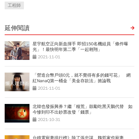
工程師
延伸閱讀
星宇航空正向新血揮手 即招150名機組員「條件曝
光」！最快明年第二季「一起翱翔」
2021-11-01
「營造台幣戶頭0元，就不覺得有多的錢可花」 網
紅NanaQ第一桶金「美金存款法」掀論戰
2021-11-01
北韓也發振興券？繼「糧荒」鼓勵吃黑天鵝代替 如
今慘到印不出鈔票改發「錢票」
2021-10-31
台積電寵妻排行榜》除了張忠謀、魏哲家也寵妻