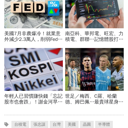
台積電
張忠謀
台灣
美國
晶圓
半導體