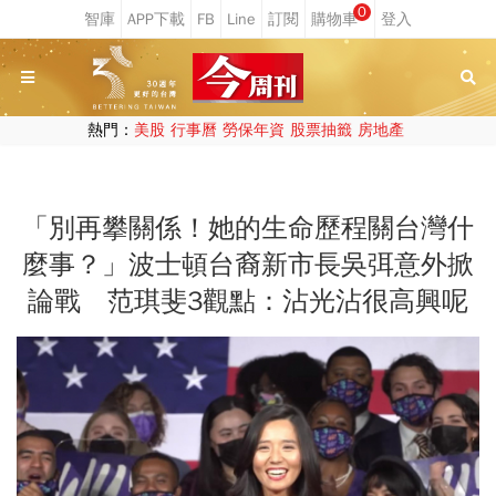
0
熱門：
美股
行事曆
勞保年資
股票抽籤
房地產
「別再攀關係！她的生命歷程關台灣什
麼事？」波士頓台裔新市長吳弭意外掀
論戰 范琪斐3觀點：沾光沾很高興呢