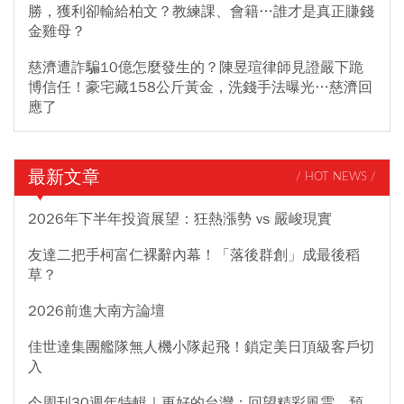
勝，獲利卻輸給柏文？教練課、會籍…誰才是真正賺錢
金雞母？
慈濟遭詐騙10億怎麼發生的？陳昱瑄律師見證嚴下跪
博信任！豪宅藏158公斤黃金，洗錢手法曝光…慈濟回
應了
最新文章
/ HOT NEWS /
2026年下半年投資展望：狂熱漲勢 vs 嚴峻現實
友達二把手柯富仁裸辭內幕！「落後群創」成最後稻
草？
2026前進大南方論壇
佳世達集團艦隊無人機小隊起飛！鎖定美日頂級客戶切
入
今周刊30週年特輯｜更好的台灣：回望精彩風雲，預