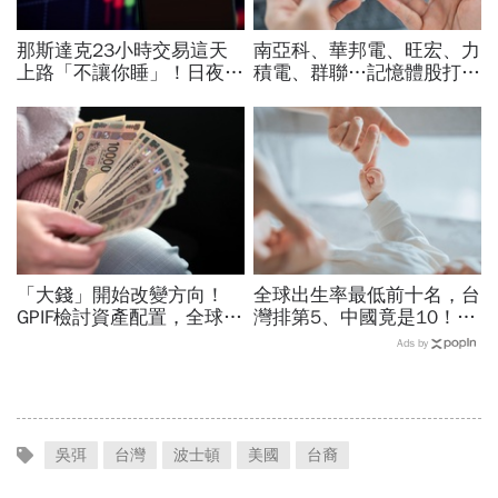
那斯達克23小時交易這天
南亞科、華邦電、旺宏、力
上路「不讓你睡」！日夜盤
積電、群聯…記憶體股打下
時間、新舊制差異…圈內人
來能買？這2檔本益比外資
喊：下單前注意一風險
喊還很低：今年仍會漲很大
「大錢」開始改變方向！
全球出生率最低前十名，台
GPIF檢討資產配置，全球資
灣排第5、中國竟是10！亞
金流向恐迎重大變局
洲4國入榜「無聲危機」，
Ads by
經濟壓力成天然避孕藥？
吳弭
台灣
波士頓
美國
台裔