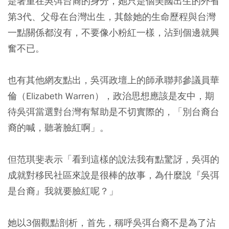
是著重在吳弭台裔的身分，她只是個美國出生的外省
第3代、父母在台灣出生，其餘她的生命歷程與台灣
一點關係都沒有，不要像小粉紅一樣，沾到個邊就興
奮不已。
也有其他網友點出，吳弭政壇上的師承聯邦參議員華
倫（Elizabeth Warren），政治思想應該是友中，期
待吳弭當選對台灣有幫助是不切實際的，「別台裔台
裔的喊，聽著臉紅啊」。
但范琪斐表示「看到這樣的說法我有點驚訝，吳弭的
成就對移民社區來說是很棒的故事，為什麼說『吳弭
是台裔』我就要臉紅呢？」
她以3個觀點剖析，首先，稱呼吳弭台裔不是為了沾