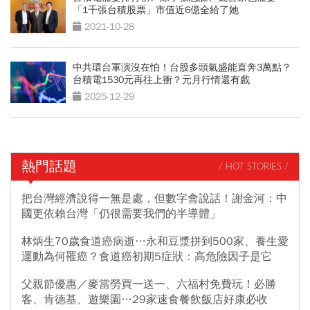
「1千張台積股票」市值近6億全給了她
2021-10-28
中共環台軍演沒在怕！台股多頭氣盛能直奔3萬點？
台積電1530元再往上衝？元月行情還有戲
2025-12-29
熱門話題
/ HOT STORIES /
把台灣經濟說得一無是處，但數字會說話！謝金河：中
國更依賴台灣「仍很需要我們的半導體」
林炳生70歲食道癌病逝…永和豆漿拼到500家、養生愛
運動為何罹癌？食道癌初期5症狀：高危險因子是它
父親節優惠／麥當勞買一送一、六福村免費玩！必勝
客、肯德基、遊樂園…29家速食餐飲飯店好康必收