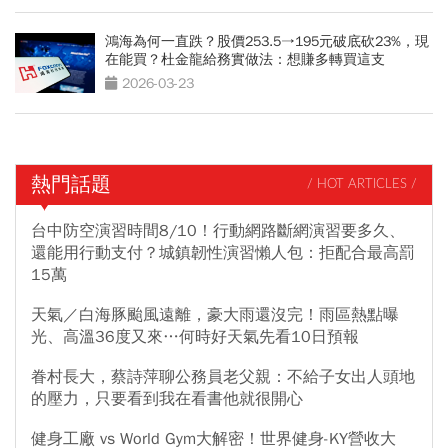
鴻海為何一直跌？股價253.5→195元破底砍23%，現
在能買？杜金龍給務實做法：想賺多轉買這支
2026-03-23
熱門話題
/ HOT ARTICLES /
台中防空演習時間8/10！行動網路斷網演習要多久、
還能用行動支付？城鎮韌性演習懶人包：拒配合最高罰
15萬
天氣／白海豚颱風遠離，豪大雨還沒完！雨區熱點曝
光、高溫36度又來…何時好天氣先看10日預報
眷村長大，蔡詩萍聊公務員老父親：不給子女出人頭地
的壓力，只要看到我在看書他就很開心
健身工廠 vs World Gym大解密！世界健身-KY營收大