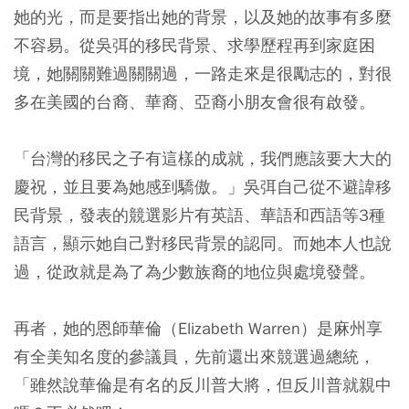
她的光，而是要指出她的背景，以及她的故事有多麼
不容易。從吳弭的移民背景、求學歷程再到家庭困
境，她關關難過關關過，一路走來是很勵志的，對很
多在美國的台裔、華裔、亞裔小朋友會很有啟發。
「台灣的移民之子有這樣的成就，我們應該要大大的
慶祝，並且要為她感到驕傲。」吳弭自己從不避諱移
民背景，發表的競選影片有英語、華語和西語等3種
語言，顯示她自己對移民背景的認同。而她本人也說
過，從政就是為了為少數族裔的地位與處境發聲。
再者，她的恩師華倫（Elizabeth Warren）是麻州享
有全美知名度的參議員，先前還出來競選過總統，
「雖然說華倫是有名的反川普大將，但反川普就親中