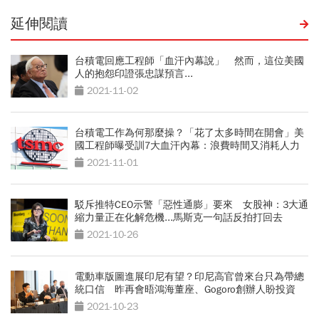
延伸閱讀
台積電回應工程師「血汗內幕說」 然而，這位美國
人的抱怨印證張忠謀預言...
2021-11-02
台積電工作為何那麼操？「花了太多時間在開會」美
國工程師曝受訓7大血汗內幕：浪費時間又消耗人力
2021-11-01
駁斥推特CEO示警「惡性通膨」要來 女股神：3大通
縮力量正在化解危機...馬斯克一句話反拍打回去
2021-10-26
電動車版圖進展印尼有望？印尼高官曾來台只為帶總
統口信 昨再會晤鴻海董座、Gogoro創辦人盼投資
2021-10-23