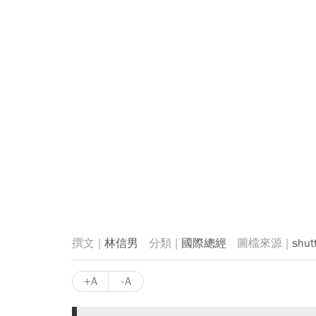
林信男
國際總經
shut
+A
-A