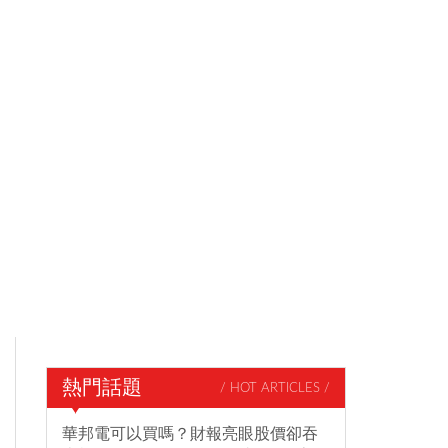
熱門話題
/ HOT ARTICLES /
華邦電可以買嗎？財報亮眼股價卻吞