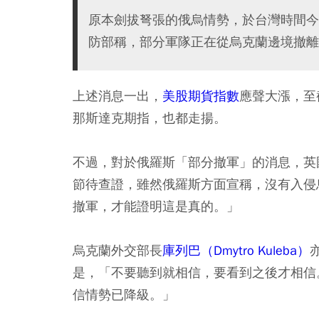
原本劍拔弩張的俄烏情勢，於台灣時間今
防部稱，部分軍隊正在從烏克蘭邊境撤離
上述消息一出，
美股期貨指數
應聲大漲，至
那斯達克期指，也都走揚。
不過，對於俄羅斯「部分撤軍」的消息，英
節待查證，雖然俄羅斯方面宣稱，沒有入侵
撤軍，才能證明這是真的。」
烏克蘭外交部長
庫列巴（Dmytro Kuleba）
是，「不要聽到就相信，要看到之後才相信
信情勢已降級。」