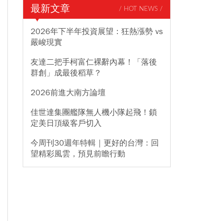
最新文章
/ HOT NEWS /
2026年下半年投資展望：狂熱漲勢 vs
嚴峻現實
友達二把手柯富仁裸辭內幕！「落後
群創」成最後稻草？
2026前進大南方論壇
佳世達集團艦隊無人機小隊起飛！鎖
定美日頂級客戶切入
今周刊30週年特輯｜更好的台灣：回
望精彩風雲，預見前瞻行動