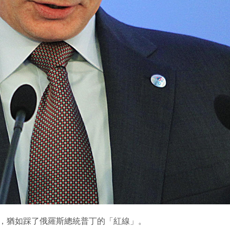
），猶如踩了俄羅斯總統普丁的「紅線」。