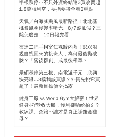
半根跌停…不只外資終結連3買改賣超
1.8萬張利空，要抱要殺全看2重點
天氣／白海豚颱風最新路徑！北北基
桃暴風圈侵襲率曝光、8/7颱風假？三
颱怎麼走，10日報先看
友達二把手柯富仁裸辭內幕！彭双浪
親自找回來的接班人，為何最後撕破
臉？「落後群創」成最後稻草？
景碩漲停第三根、南電返千元，欣興
快亮燈...3檔我該買誰？外資先挑它買
超了！最新目標價全揭露
健身工廠 vs World Gym大解密！世界
健身-KY營收大勝，獲利卻輸給柏文？
教練課、會籍…誰才是真正賺錢金雞
母？