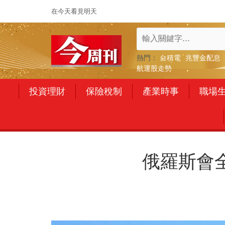
在今天看見明天
熱門：
台積電
兆豐金配息
航運股走勢
投資理財
保險稅制
產業時事
職場
俄羅斯會