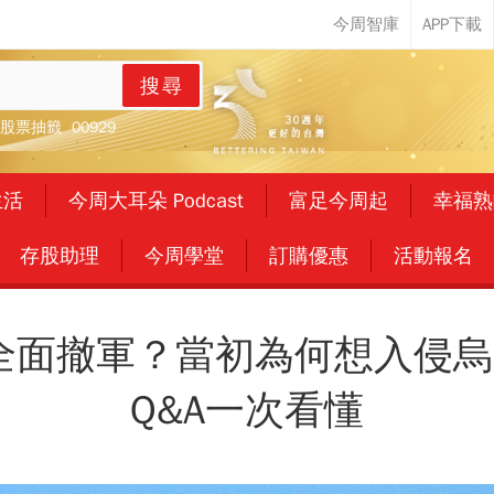
搜尋
股票抽籤
00929
生活
今周大耳朵 Podcast
富足今周起
幸福熟
存股助理
今周學堂
訂購優惠
活動報名
全面撤軍？當初為何想入侵烏
Q&A一次看懂