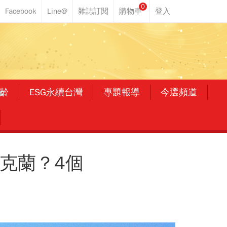
0
齡
ESG永續台灣
專題報導
今選頻道
克蘭？4個