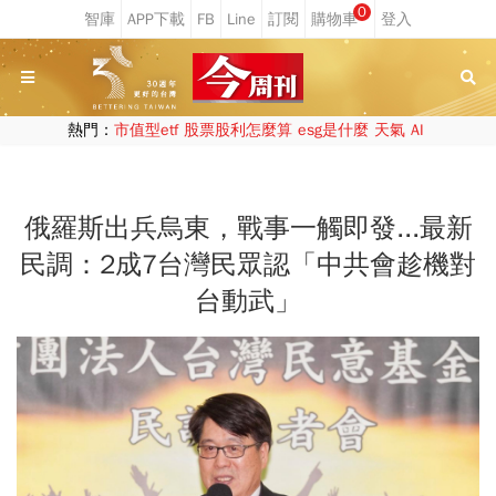
0
熱門：
市值型etf
股票股利怎麼算
esg是什麼
天氣
AI
俄羅斯出兵烏東，戰事一觸即發...最新
民調：2成7台灣民眾認「中共會趁機對
台動武」