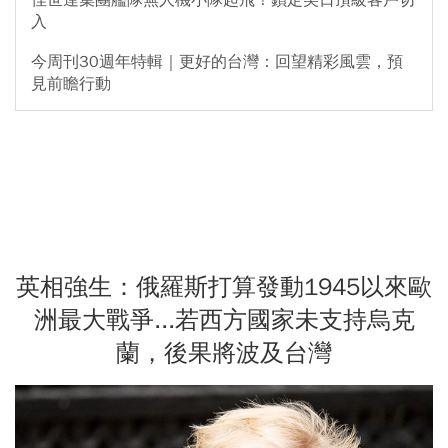
佳世達集團艦隊無人機小隊起飛！鎖定美日頂級客戶切
入
今周刊30週年特輯｜更好的台灣：回望精彩風雲，預
見前瞻行動
英相強生：俄羅斯打算發動1945以來歐
洲最大戰爭...若西方國家未支持烏克
蘭，後果將波及台灣