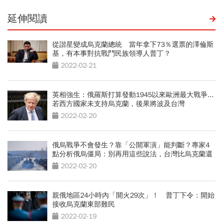
延伸閱讀
從諧星變成烏克蘭總統 當年拿下73％選票的澤倫斯
基，有本事對抗戰鬥民族領導人普丁？
2022-02-21
英相強生：俄羅斯打算發動1945以來歐洲最大戰爭...
若西方國家未支持烏克蘭，後果將波及台灣
2022-02-20
俄烏戰爭不會發生？靠「公開軍演」能判斷？專家4
點分析俄烏僵局：別再用這些說法，台灣比烏克蘭還
危險
2022-02-20
親俄地區24小時內「開火29次」！ 普丁下令：開始
接收烏克蘭東部難民
2022-02-19