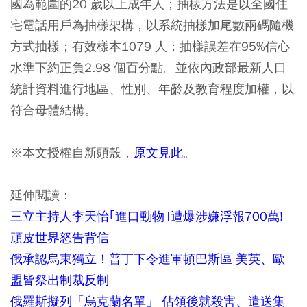
國為範圍的20 歲以上成年人；抽樣方法是以全國住
宅電話用戶為抽樣架構，以系統抽樣加尾數兩碼隨機
方式抽樣；有效樣本1079 人；抽樣誤差在95%信心
水準下約正負2.98 個百分點。並依內政部最新人口
統計資料進行地區、性別、年齡及教育程度加權，以
符合母體結構。
※本文授權自新頭殼，
原文見此
。
延伸閱讀：
三立主持人李天怡｢進口動物｣遭爆涉嫌浮報700萬!
頑皮世界怒告背信
俄承認烏東獨立！普丁下令進軍頓巴斯區 美英、歐
盟皆祭出制裁反制
俄羅斯擬列「烏克蘭名單」 佔領後就殺害、遣送集