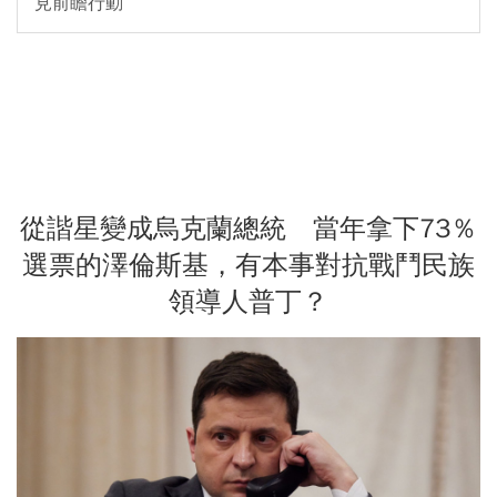
見前瞻行動
從諧星變成烏克蘭總統 當年拿下73％
選票的澤倫斯基，有本事對抗戰鬥民族
領導人普丁？