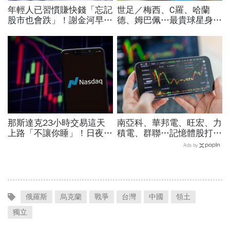
年輕人已習慣賺快錢「忘記
世足／梅西、C羅、哈蘭
股市也會跌」！謝金河早一
德、姆巴佩…最貴球星身價
步示警南韓個股槓桿ETF會
73億！選手排行出爐，法
出事：根本把投資人丟火坑
國560億是墊底球隊77倍
那斯達克23小時交易這天
南亞科、華邦電、旺宏、力
上路「不讓你睡」！日夜盤
積電、群聯…記憶體股打下
時間、新舊制差異…圈內人
來能買？這2檔本益比外資
Ads by
喊：下單前注意一風險
喊還很低：今年仍會漲很大
俄羅斯
烏克蘭
戰爭
台灣
中國
領土
獨立