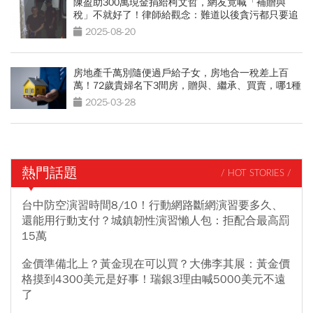
陳盈助300萬現金捐給柯文哲，網友竟喊「補贈與
稅」不就好了！律師給觀念：難道以後貪污都只要追
稅？
2025-08-20
房地產千萬別隨便過戶給子女，房地合一稅差上百
萬！72歲貴婦名下3間房，贈與、繼承、買賣，哪1種
最節稅？
2025-03-28
熱門話題
/ HOT STORIES /
台中防空演習時間8/10！行動網路斷網演習要多久、
還能用行動支付？城鎮韌性演習懶人包：拒配合最高罰
15萬
金價準備北上？黃金現在可以買？大佛李其展：黃金價
格摸到4300美元是好事！瑞銀3理由喊5000美元不遠
了