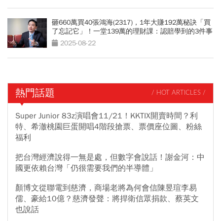
砸660萬買40張鴻海(2317)，1年大賺192萬秘訣「買
了忘記它」！一堂139萬的理財課：認賠學到的3件事
2025-08-22
熱門話題
/ HOT ARTICLES /
Super Junior 83z演唱會11/21！KKTIX開賣時間？利
特、希澈桃園巨蛋開唱4階段搶票、票價座位圖、粉絲
福利
把台灣經濟說得一無是處，但數字會說話！謝金河：中
國更依賴台灣「仍很需要我們的半導體」
顏博文從聯電到慈濟，商場老將為何會信陳昱瑄李易
儒、豪給10億？慈濟發聲：將捍衛信眾捐款、蔡英文
也說話