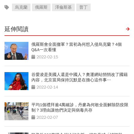
烏克蘭
俄羅斯
澤倫斯基
普丁
延伸閱讀
俄羅斯會全面撤軍？當初為何想入侵烏克蘭？4個
Q&A一次看懂
2022-02-15
谷愛凌是美國人還是中國人？奧運網站悄悄改了國籍
內容，北京當局保持沉默是在擔心這件事…
2022-02-14
平均1個禮拜逾4萬確診，丹麥為何敢全面解除防疫限
制？3理由讓他們決定與病毒共存
2022-02-07