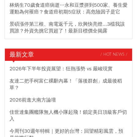
林炳生70歲食道癌病逝…永和豆漿拼到500家、養生愛
運動為何罹癌？食道癌初期5症狀：高危險因子是它
景碩漲停第三根、南電返千元，欣興快亮燈...3檔我該
買誰？外資先挑它買超了！最新目標價全揭露
最新文章
/ HOT NEWS /
2026年下半年投資展望：狂熱漲勢 vs 嚴峻現實
友達二把手柯富仁裸辭內幕！「落後群創」成最後稻
草？
2026前進大南方論壇
佳世達集團艦隊無人機小隊起飛！鎖定美日頂級客戶切
入
今周刊30週年特輯｜更好的台灣：回望精彩風雲，預