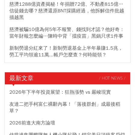
慈濟1288億資產揭秘！年捐贈72億、不動產815億…
信徒錢去哪？慈濟還原BNT採購經過，他拆解信件批越
描越黑
慈濟被騙10億為何5年不報警、錢找到才認？他好奇：
當年財報怎麼編…陳時中背「擋疫苗」黑鍋只求1件事
新制勞退分紅來了！新制勞退基金上半年暴賺1.5兆，
勞工平均領逾11萬...帳戶怎麼查？何時能領？
最新文章
/ HOT NEWS /
2026年下半年投資展望：狂熱漲勢 vs 嚴峻現實
友達二把手柯富仁裸辭內幕！「落後群創」成最後稻
草？
2026前進大南方論壇