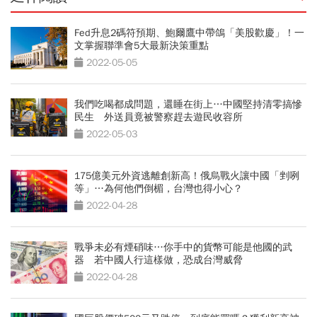
Fed升息2碼符預期、鮑爾鷹中帶鴿「美股歡慶」！一
文掌握聯準會5大最新決策重點
2022-05-05
我們吃喝都成問題，還睡在街上…中國堅持清零搞慘
民生 外送員竟被警察趕去遊民收容所
2022-05-03
175億美元外資逃離創新高！俄烏戰火讓中國「剉咧
等」…為何他們倒楣，台灣也得小心？
2022-04-28
戰爭未必有煙硝味…你手中的貨幣可能是他國的武
器 若中國人行這樣做，恐成台灣威脅
2022-04-28