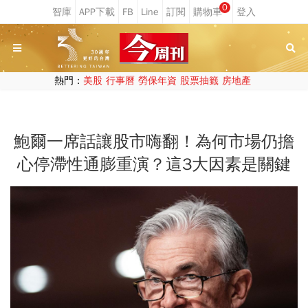
0
熱門：
美股
行事曆
勞保年資
股票抽籤
房地產
鮑爾一席話讓股市嗨翻！為何市場仍擔
心停滯性通膨重演？這3大因素是關鍵