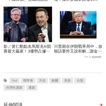
指標…內需不振愛馬仕恐怕
稅…劍指中國？晶片與太陽
要繼續等下去
能產業都離不開它
影／黃仁勳點名馬斯克AI競
川普困在伊朗戰爭局中，放
賽最大贏家！3優勢占據重
狠話要炸又說和解...謝金河
要位置…SpaceX全用輝達
揭伊朗權力結構：制度決定
Ads by
晶片，AMD蘇姿丰回應了
一個國家的未來
Fed
聯準會
升息
鮑爾
美股
台股
停滯性通膨
通膨
延伸閱讀