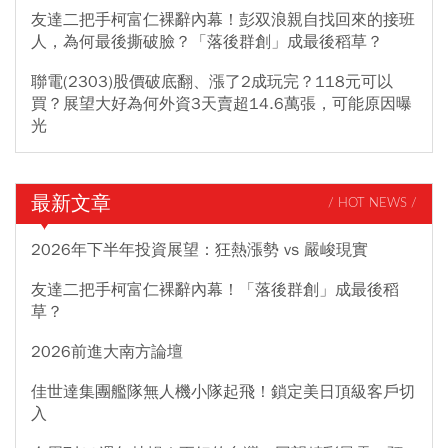
友達二把手柯富仁裸辭內幕！彭双浪親自找回來的接班
人，為何最後撕破臉？「落後群創」成最後稻草？
聯電(2303)股價破底翻、漲了2成玩完？118元可以
買？展望大好為何外資3天賣超14.6萬張，可能原因曝
光
最新文章
/ HOT NEWS /
2026年下半年投資展望：狂熱漲勢 vs 嚴峻現實
友達二把手柯富仁裸辭內幕！「落後群創」成最後稻
草？
2026前進大南方論壇
佳世達集團艦隊無人機小隊起飛！鎖定美日頂級客戶切
入