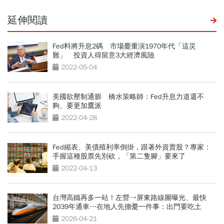
延伸閱讀
Fed料將升息2碼 市場憂重演1970年代「這災
難」 投資人得留意3大經濟風險
2022-05-04
美國欲壓制通膨 橋水策略師：Fed升息力道還不
夠、要更加鷹派
2022-04-28
Fed縮表、美債殖利率倒掛，跟著外資賣股？專家：
手握這種股票先別砍，「第二隻腳」要來了
2022-04-13
台灣高鐵再多一站！左營→屏東路線圖曝光、最快
2039年通車…在地人先擔憂一件事：出門要吃土
2026-04-21