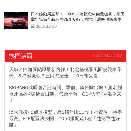
日本移動展直擊！LEXUS六輪概念車備受矚目，豐田
章男親揭全新品牌CENTURY，挑戰千萬級頂級豪車
2025-10-30
熱門話題
/ HOT STORIES /
天氣／白海豚颱風最新路徑！北北基桃暴風圈侵襲率曝
光、8/7颱風假？三颱怎麼走，10日報先看
BIGBANG演唱會台灣時間、票價、座位圖出爐！實名制
台北高雄4場搶票日期、售票平台…GD/大聲/太陽全來
了
淡大教授41歲才投資，靠1招年賺15％！小資族「勝率
最高」ETF配置法公開：0050搭配這1種「越簡單越好
賺」