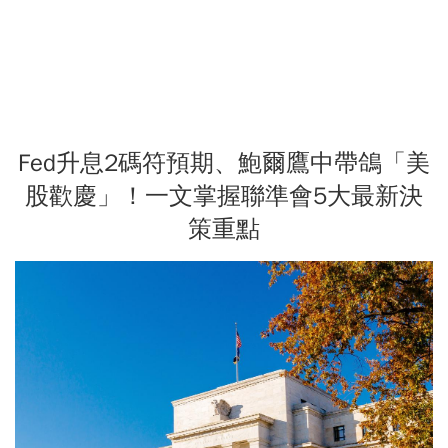
Fed升息2碼符預期、鮑爾鷹中帶鴿「美
股歡慶」！一文掌握聯準會5大最新決
策重點