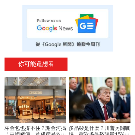
你可能還想看
柏金包也撐不住？謝金河揭
多晶矽是什麼？川普另闢戰
「中國豬價」竟成精品救命
場，擬對多晶矽課徵15%關