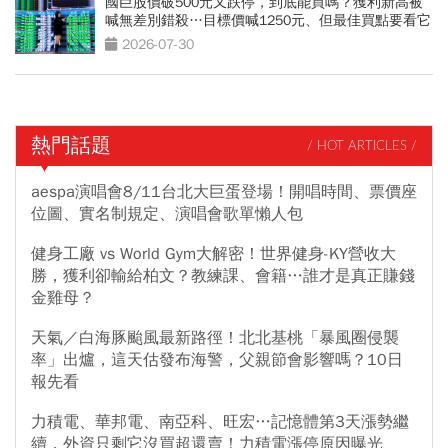
國巨股價破500元又跌停，到底能買嗎？獲利新高被
喊無差別錯殺…目標價喊1250元、但最佳買點要看它
2026-07-30
熱門話題
/ HOT ARTICLES /
aespa演唱會8/11台北大巨蛋登場！開唱時間、票價座
位圖、實名制規定、演唱會歌單懶人包
健身工廠 vs World Gym大解密！世界健身-KY營收大
勝，獲利卻輸給柏文？教練課、會籍…誰才是真正賺錢
金雞母？
天氣／白海豚颱風最新路徑！北北基桃「暴風圈侵襲
率」出爐，這天估發布海警，父親節會影響嗎？10日
報先看
力積電、華邦電、南亞科、旺宏…記憶體第3天漲勢繼
續，外資只剩它沒買超還賣！力積電漲停原因曝光