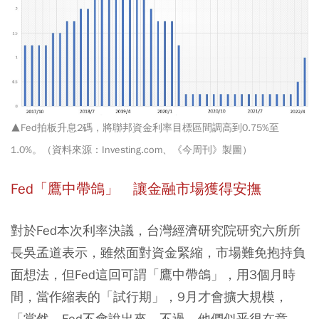
▲Fed拍板升息2碼，將聯邦資金利率目標區間調高到0.75%至
1.0%。（資料來源：Investing.com、《今周刊》製圖）
Fed
「鷹中帶鴿」 讓金融市場獲得安撫
對於Fed本次利率決議，台灣經濟研究院研究六所所
長吳孟道表示，雖然面對資金緊縮，市場難免抱持負
面想法，但Fed這回可謂「鷹中帶鴿」，用3個月時
間，當作縮表的「試行期」，9月才會擴大規模，
「當然，Fed不會說出來，不過，他們似乎很在意