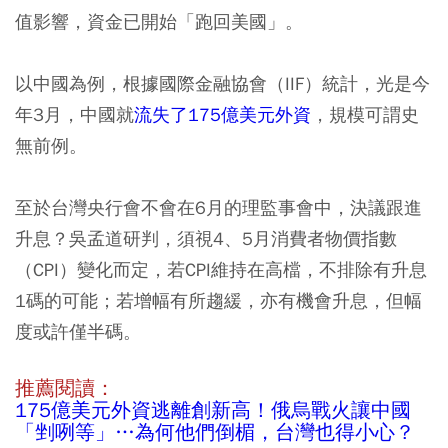
值影響，資金已開始「跑回美國」。
以中國為例，根據國際金融協會（IIF）統計，光是今
年3月，中國就
流失了175億美元外資
，規模可謂史
無前例。
至於台灣央行會不會在6月的理監事會中，決議跟進
升息？吳孟道研判，須視4、5月消費者物價指數
（CPI）變化而定，若CPI維持在高檔，不排除有升息
1碼的可能；若增幅有所趨緩，亦有機會升息，但幅
度或許僅半碼。
推薦閱讀：
175億美元外資逃離創新高！俄烏戰火讓中國
「剉咧等」…為何他們倒楣，台灣也得小心？