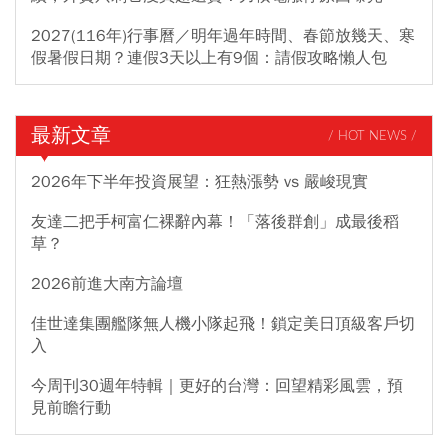
2027(116年)行事曆／明年過年時間、春節放幾天、寒
假暑假日期？連假3天以上有9個：請假攻略懶人包
最新文章
/ HOT NEWS /
2026年下半年投資展望：狂熱漲勢 vs 嚴峻現實
友達二把手柯富仁裸辭內幕！「落後群創」成最後稻
草？
2026前進大南方論壇
佳世達集團艦隊無人機小隊起飛！鎖定美日頂級客戶切
入
今周刊30週年特輯｜更好的台灣：回望精彩風雲，預
見前瞻行動