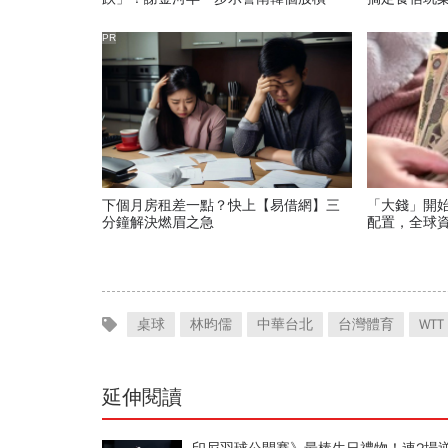
ETF會出事：根本把投資人丟火坑
PR
下個月房租差一點？快上【易借網】三
「大錢」開始
分鐘解決燃眉之急
配置，全球
桌球
林昀儒
中華台北
台灣體育
WTT
延伸閱讀