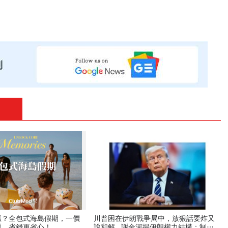
抓？全包式海島假期，一價
川普困在伊朗戰爭局中，放狠話要炸又
樂，省錢更省心！
說和解...謝金河揭伊朗權力結構：制度