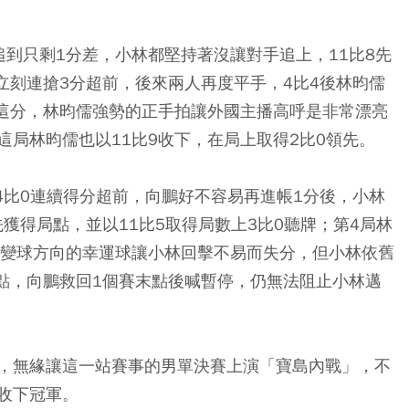
到只剩1分差，小林都堅持著沒讓對手追上，11比8先
立刻連搶3分超前，後來兩人再度平手，4比4後林昀儒
的這分，林昀儒強勢的正手拍讓外國主播高呼是非常漂亮
局林昀儒也以11比9收下，在局上取得2比0領先。
4比0連續得分超前，向鵬好不容易再進帳1分後，小林
先獲得局點，並以11比5取得局數上3比0聽牌；第4局林
改變球方向的幸運球讓小林回擊不易而失分，但小林依舊
末點，向鵬救回1個賽末點後喊暫停，仍無法阻止小林邁
，無緣讓這一站賽事的男單決賽上演「寶島內戰」，不
收下冠軍。