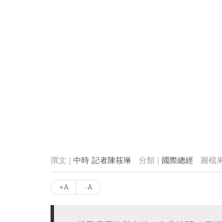
中時 記者陳筱琳
國際總經
+A
-A