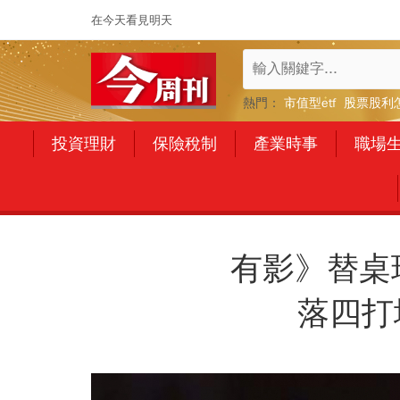
在今天看見明天
熱門：
市值型etf
股票股利
投資理財
保險稅制
產業時事
職場
有影》替桌
落四打