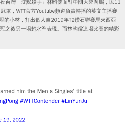
深夜台灣「沈默殺手」林昀儒面對中國大陸向鵬，以11
下冠軍，WTT官方Youtube頻道負責轉播的英文主播賽
冠的小林，打出個人自2019年T2鑽石聯賽馬來西亞
冠之後另一場超水準表現。而林昀儒這場比賽的精彩
arned him the Men's Singles' title at
ingPong
#WTTContender
#LinYunJu
e 19, 2022