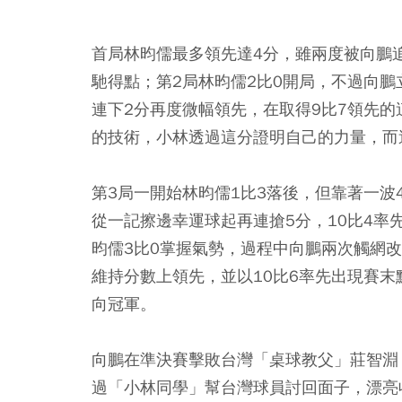
首局林昀儒最多領先達4分，雖兩度被向鵬追
馳得點；第2局林昀儒2比0開局，不過向鵬
連下2分再度微幅領先，在取得9比7領先
的技術，小林透過這分證明自己的力量，而這
第3局一開始林昀儒1比3落後，但靠著一波
從一記擦邊幸運球起再連搶5分，10比4率
昀儒3比0掌握氣勢，過程中向鵬兩次觸網
維持分數上領先，並以10比6率先出現賽
向冠軍。
向鵬在準決賽擊敗台灣「桌球教父」莊智淵
過「小林同學」幫台灣球員討回面子，漂亮