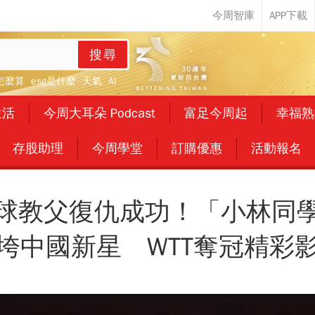
搜尋
怎麼算
esg是什麼
天氣
AI
生活
今周大耳朵 Podcast
富足今周起
幸福熟
存股助理
今周學堂
訂購優惠
活動報名
球教父復仇成功！「小林同
垮中國新星 WTT奪冠精彩