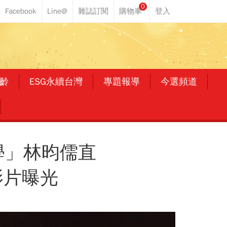
0
齡
ESG永續台灣
專題報導
今選頻道
學」林昀儒直
影片曝光