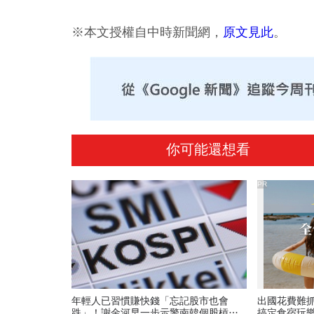
※本文授權自中時新聞網，
原文見此
。
你可能還想看
PR
年輕人已習慣賺快錢「忘記股市也會
出國花費難
跌」！謝金河早一步示警南韓個股槓桿
搞定食宿玩