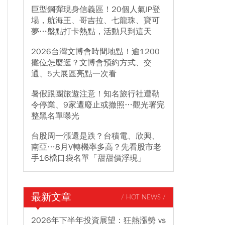
巨型鋼彈現身信義區！20個人氣IP登
場，航海王、哥吉拉、七龍珠、寶可
夢…盤點打卡熱點，活動只到這天
2026台灣文博會時間地點！逾1200
攤位怎麼逛？文博會預約方式、交
通、5大展區亮點一次看
暑假跟團旅遊注意！知名旅行社遭勒
令停業、9家遭廢止或撤照…觀光署完
整黑名單曝光
台股周一漲還是跌？台積電、欣興、
南亞…8月V轉機率多高？先看股市老
手16檔口袋名單「甜甜價浮現」
最新文章
/ HOT NEWS /
2026年下半年投資展望：狂熱漲勢 vs