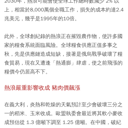
2030年，熱浪可能會使全球工作總時數減少 2% 以
上，相當於8,000萬個全職工作，損失的成本約達2.4
兆美元，幾乎是1995年的10倍。
此外，全球創紀錄的熱浪正在摧毀農作物，使許多國
家的糧食系統面臨風險。全球糧食供應正值多事之
秋，先是供應鏈造成短缺，接著是俄烏戰爭破壞了糧
食貿易，現在又遭逢「熱通膨」肆虐，使之前飛漲的
糧價今仍居高不下。
熱浪嚴重影響收成 豬肉價飆漲
在義大利，炎熱和乾燥的天氣預計至少會破壞三分之
一的稻米、玉米收成。歐盟執委會最近將其軟小麥收
成預估從 1.3 億噸下調至 1.25 億噸。在中國，破紀