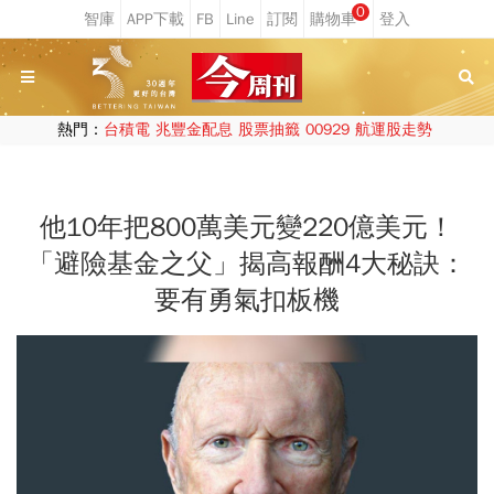
0
熱門：
台積電
兆豐金配息
股票抽籤
00929
航運股走勢
他10年把800萬美元變220億美元！
「避險基金之父」揭高報酬4大秘訣：
要有勇氣扣板機