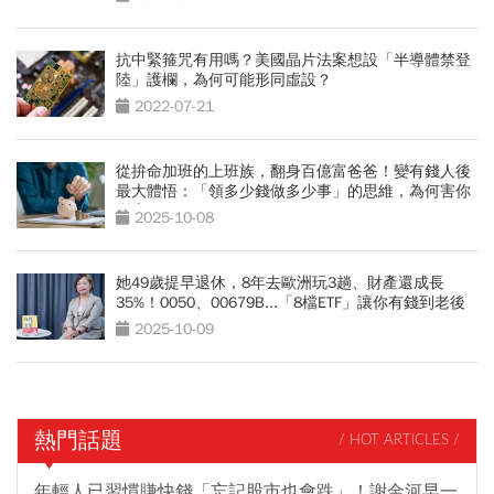
抗中緊箍咒有用嗎？美國晶片法案想設「半導體禁登
陸」護欄，為何可能形同虛設？
2022-07-21
從拚命加班的上班族，翻身百億富爸爸！變有錢人後
最大體悟：「領多少錢做多少事」的思維，為何害你
變窮？
2025-10-08
她49歲提早退休，8年去歐洲玩3趟、財產還成長
35%！0050、00679B...「8檔ETF」讓你有錢到老後
2025-10-09
熱門話題
/ HOT ARTICLES /
年輕人已習慣賺快錢「忘記股市也會跌」！謝金河早一