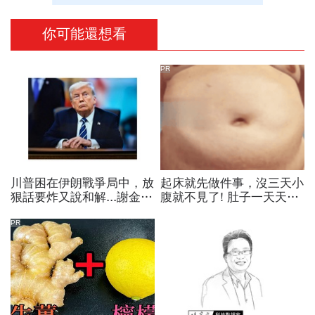
你可能還想看
PR
川普困在伊朗戰爭局中，放
起床就先做件事，沒三天小
狠話要炸又說和解...謝金河
腹就不見了! 肚子一天天變
揭伊朗權力結構：制度決定
小！
一個國家的未來
PR