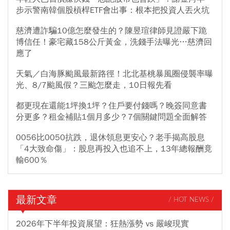
步示警南韓個股槓桿ETF會出事：根本把投資人丟火坑
慈濟遭詐騙10億怎麼發生的？陳昱瑄律師見證嚴下跪
博信任！豪宅藏158公斤黃金，洗錢手法曝光…慈濟回
應了
天氣／白海豚颱風最新路徑！北北基桃暴風圈侵襲率曝
光、8/7颱風假？三颱怎麼走，10日報先看
都更現在還能1坪換1坪？住戶要付錢嗎？晚簽同意書
分更多？租金補貼1個月多少？7個關鍵問題全面解答
0056比0050抗跌，退休領息更安心？老手揭高股息
「4大致命傷」：股息再投入也追不上，13年總報酬竟
輸600％
最新文章
/ HOT NEWS /
2026年下半年投資展望：狂熱漲勢 vs 嚴峻現實