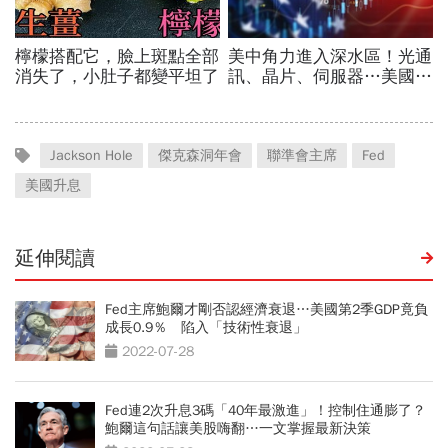
Jackson Hole
傑克森洞年會
聯準會主席
Fed
美國升息
延伸閱讀
Fed主席鮑爾才剛否認經濟衰退…美國第2季GDP竟負
成長0.9％ 陷入「技術性衰退」
2022-07-28
Fed連2次升息3碼「40年最激進」！控制住通膨了？
鮑爾這句話讓美股嗨翻…一文掌握最新決策