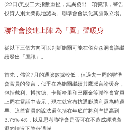
(22日)美股三大指數重挫，無異發出一項警訊，警告
投資人別太樂觀地認為、聯準會會淡化其鷹派立場。
聯準會接連上陣 為「鷹」聲暖身
從以下三個方向可以判斷鮑爾可能在傑克森洞會議繼
續發出「鷹訊」。
首先，儘管7月的通膨數據較低，但過去一周的聯準
會官員的發言，似乎在為鮑爾繼續其鷹派言論暖身，
包括戴利、博拉德、卡斯哈里和巴爾金等聯準會官員
上周在電話中表示，現在就宣布抗通膨勝利還為時過
早。這些官員的說法還包括在年底前將利率提高到
3.75%-4%，以及思考聯準會是否可在不造成經濟衰
退的情況下降低通膨。