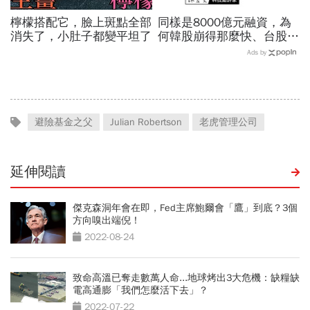
檸檬搭配它，臉上斑點全部
同樣是8000億元融資，為
消失了，小肚子都變平坦了
何韓股崩得那麼快、台股卻
相對抗跌？揭開AI行情背後
Ads by
的槓桿風暴
避險基金之父
Julian Robertson
老虎管理公司
延伸閱讀
傑克森洞年會在即，Fed主席鮑爾會「鷹」到底？3個
方向嗅出端倪！
2022-08-24
致命高溫已奪走數萬人命...地球烤出3大危機：缺糧缺
電高通膨「我們怎麼活下去」？
2022-07-22