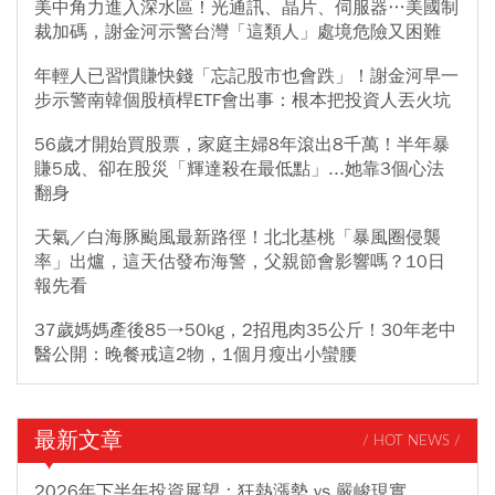
美中角力進入深水區！光通訊、晶片、伺服器…美國制
裁加碼，謝金河示警台灣「這類人」處境危險又困難
年輕人已習慣賺快錢「忘記股市也會跌」！謝金河早一
步示警南韓個股槓桿ETF會出事：根本把投資人丟火坑
56歲才開始買股票，家庭主婦8年滾出8千萬！半年暴
賺5成、卻在股災「輝達殺在最低點」...她靠3個心法
翻身
天氣／白海豚颱風最新路徑！北北基桃「暴風圈侵襲
率」出爐，這天估發布海警，父親節會影響嗎？10日
報先看
37歲媽媽產後85→50kg，2招甩肉35公斤！30年老中
醫公開：晚餐戒這2物，1個月瘦出小蠻腰
最新文章
/ HOT NEWS /
2026年下半年投資展望：狂熱漲勢 vs 嚴峻現實