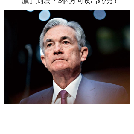
「鷹」到底？3個方向嗅出端倪！