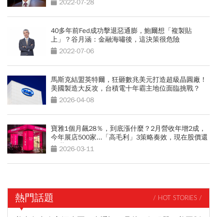
2022-07-28
40多年前Fed成功擊退惡通膨，鮑爾想「複製貼
上」？谷月涵：金融海嘯後，這決策很危險
2022-07-06
馬斯克結盟英特爾，狂砸數兆美元打造超級晶圓廠！
美國製造大反攻，台積電十年霸主地位面臨挑戰？
2026-04-08
寶雅1個月飆28％，到底漲什麼？2月營收年增2成，
今年展店500家...「高毛利」3策略奏效，現在股價還
夠甜？
2026-03-11
熱門話題
/ HOT STORIES /