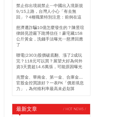
禁止你出境就禁止…中國出入境新規
9/15上路，台灣人小心「有去無
回」？4種職業特別注意：前例在這
慈濟遭詐騙10億怎麼發生的？陳昱瑄
律師見證嚴下跪博信任！豪宅藏158
公斤黃金，洗錢手法曝光…慈濟回應
了
聯電(2303)股價破底翻、漲了2成玩
完？118元可以買？展望大好為何外
資3天賣超14.6萬張，可能原因曝光
兆豐金、華南金、第一金、合庫金...
官股金控買誰好？一表PK「價差填息
力」，為何殖利率最高未必划算
最新文章
/ HOT NEWS /