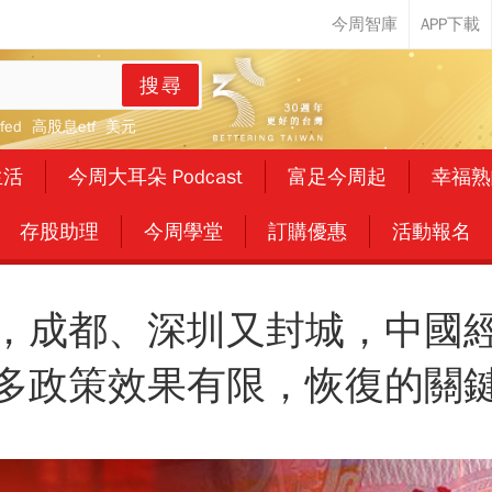
搜尋
fed
高股息etf
美元
生活
今周大耳朵 Podcast
富足今周起
幸福熟
存股助理
今周學堂
訂購優惠
活動報名
，成都、深圳又封城，中國
多政策效果有限，恢復的關