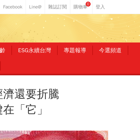
0
齡
ESG永續台灣
專題報導
今選頻道
經濟還要折騰
鍵在「它」