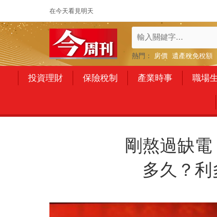
在今天看見明天
熱門：
房價
遺產稅免稅額
投資理財
保險稅制
產業時事
職場
剛熬過缺電
多久？利