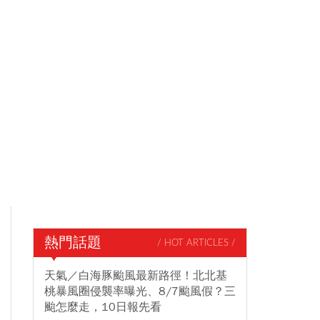
熱門話題
/ HOT ARTICLES /
天氣／白海豚颱風最新路徑！北北基
桃暴風圈侵襲率曝光、8/7颱風假？三
颱怎麼走，10日報先看