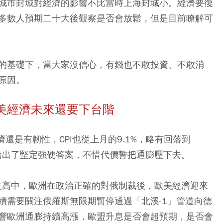
城市封城對經濟的影響不比當時上海封城小。經濟要復
多數人預期二十大後觀察是否會放鬆，但是目前瞭解可
的基礎下，當大家沒信心，有錢也不敢投資、不敢消
原因。
美經濟未來還要下台階
濟還是有韌性，CPI也從上月的9.1%，略有回落到
會給出了堅定強硬答案，不惜代價誓把通膨壓下去。
續走高中，歐洲在政治正確的對俄制裁後，歐美經濟迎來
續需要關注俄羅斯無限期暫停通過「北溪-1」管道向德
響歐洲通膨持續高漲，歐盟升息是否會超預期，是否會