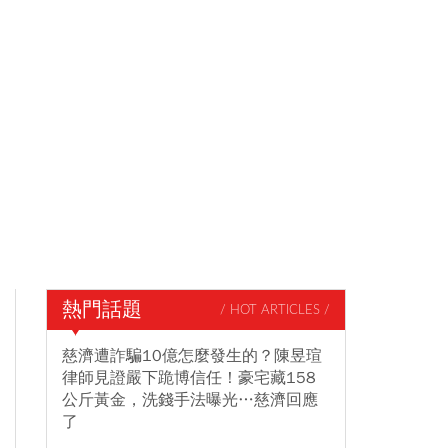
熱門話題
/ HOT ARTICLES /
慈濟遭詐騙10億怎麼發生的？陳昱瑄
律師見證嚴下跪博信任！豪宅藏158
公斤黃金，洗錢手法曝光…慈濟回應
了