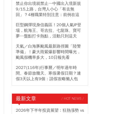
禁止你出境就禁止…中國出入境新規
9/15上路，台灣人小心「有去無
回」？4種職業特別注意：前例在這
巨型鋼彈現身信義區！20個人氣IP登
場，航海王、哥吉拉、七龍珠、寶可
夢…盤點打卡熱點，活動只到這天
天氣／白海豚颱風最新路徑圖「陸警
準備」！豪大雨紫爆影響時間曝光，
颱風假機率多大，10日報先看
2027(116年)行事曆／明年過年時
間、春節放幾天、寒假暑假日期？連
假3天以上有9個：請假攻略懶人包
最新文章
/ HOT NEWS /
2026年下半年投資展望：狂熱漲勢 vs