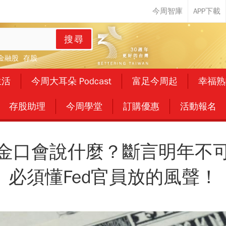
搜尋
金融股
存股
生活
今周大耳朵 Podcast
富足今周起
幸福熟
存股助理
今周學堂
訂購優惠
活動報名
金口會說什麼？斷言明年不
必須懂Fed官員放的風聲！