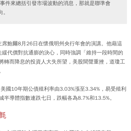
事件來總括引發市場波動的消息，那就是聯準會
向。
主席鮑爾8月26日在懷俄明州央行年會的演講。他藉這
濟走緩代價對抗通膨的決心，同時強調「維持一段時間的
將轉而降息的投資人大失所望，美股聞聲重挫，道瓊工
。
國10年期公債殖利率由3.03%漲至3.34%，易受殖利
導體指數連跌七日，跌幅各為8.7%和13.5%。
氈