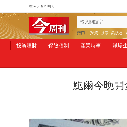
在今天看見明天
熱門：
投資
股票
高股息
投資理財
保險稅制
產業時事
職場
鮑爾今晚開