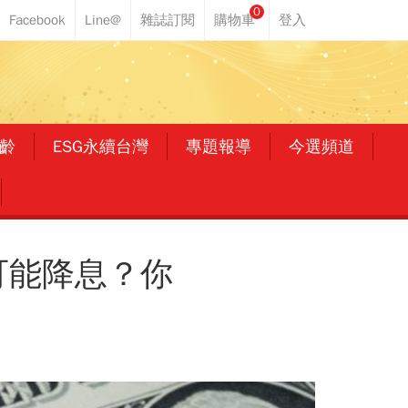
0
齡
ESG永續台灣
專題報導
今選頻道
可能降息？你