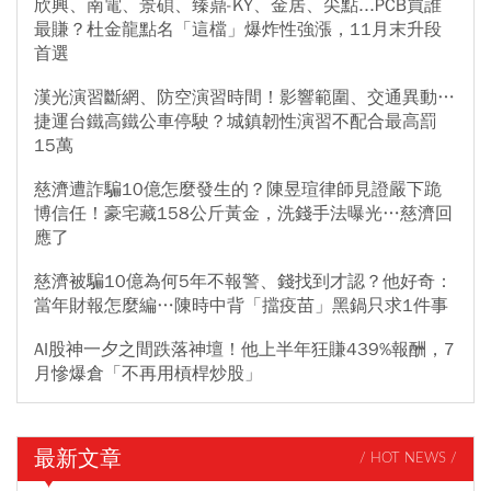
欣興、南電、景碩、臻鼎-KY、金居、尖點...PCB買誰
最賺？杜金龍點名「這檔」爆炸性強漲，11月末升段
首選
漢光演習斷網、防空演習時間！影響範圍、交通異動…
捷運台鐵高鐵公車停駛？城鎮韌性演習不配合最高罰
15萬
慈濟遭詐騙10億怎麼發生的？陳昱瑄律師見證嚴下跪
博信任！豪宅藏158公斤黃金，洗錢手法曝光…慈濟回
應了
慈濟被騙10億為何5年不報警、錢找到才認？他好奇：
當年財報怎麼編…陳時中背「擋疫苗」黑鍋只求1件事
AI股神一夕之間跌落神壇！他上半年狂賺439%報酬，7
月慘爆倉「不再用槓桿炒股」
最新文章
/ HOT NEWS /