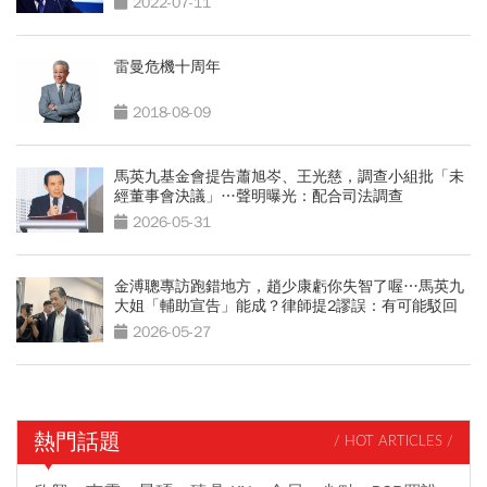
2022-07-11
雷曼危機十周年
2018-08-09
馬英九基金會提告蕭旭岑、王光慈，調查小組批「未
經董事會決議」…聲明曝光：配合司法調查
2026-05-31
金溥聰專訪跑錯地方，趙少康虧你失智了喔…馬英九
大姐「輔助宣告」能成？律師提2謬誤：有可能駁回
2026-05-27
熱門話題
/ HOT ARTICLES /