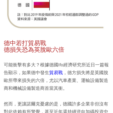
德中若打貿易戰
德損失恐為英脫歐六倍
可能衝擊有多大？根據德國Ifo經濟研究所近日一篇報
告顯示，如果德中發生
貿易戰
，德方損失將是英國脫
歐所帶來損失的六倍，尤以汽車產業、運輸設備製造
商和機械設備製造商首當其衝。
然而，更讓諾爾克憂慮的是，德國許多企業非但沒有
對此依賴有所警覺，甚至近年還持續逆向加碼投資中