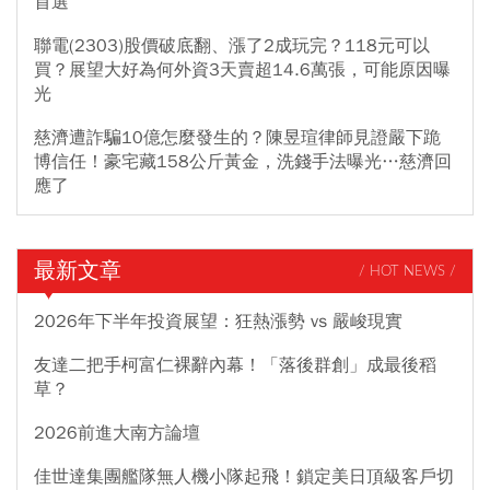
首選
聯電(2303)股價破底翻、漲了2成玩完？118元可以
買？展望大好為何外資3天賣超14.6萬張，可能原因曝
光
慈濟遭詐騙10億怎麼發生的？陳昱瑄律師見證嚴下跪
博信任！豪宅藏158公斤黃金，洗錢手法曝光…慈濟回
應了
最新文章
/ HOT NEWS /
2026年下半年投資展望：狂熱漲勢 vs 嚴峻現實
友達二把手柯富仁裸辭內幕！「落後群創」成最後稻
草？
2026前進大南方論壇
佳世達集團艦隊無人機小隊起飛！鎖定美日頂級客戶切