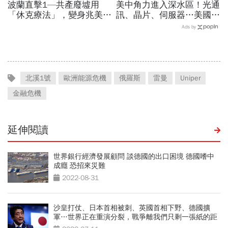
波蘭直擊1—共產廢墟用
美中角力進入深水區！光通
「休克療法」，變身兆美元
訊、晶片、伺服器…美國制
經濟體！「野牛瀕死」如何
裁加碼，謝金河示警台灣
Ads by
花30年重新養活餵壯
「這類人」處境危險又困難
北溪1號
歐洲能源危機
俄羅斯
雷曼
Uniper
金融危機
延伸閱讀
世界銀行經濟發展顧問 談德國的出口困境 德國嗜中
成癮 恐招來災難
2022-08-31
沙皇打仗、日本首相被刺、英國首相下野、德國擴
軍…世界正在重演分裂，戰爭離我們只剩一張紙的距
離