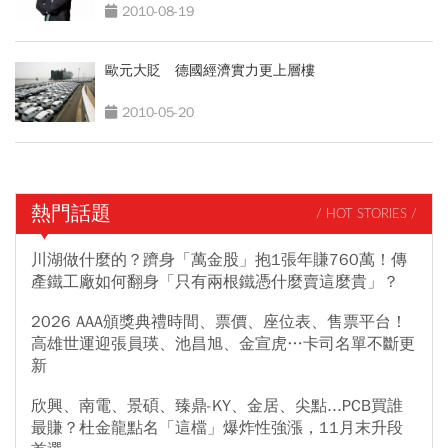
2010-08-19
歐元大貶 德國經濟實力更上層樓
2010-05-20
熱門話題
/ HOT STORIES /
川湖做什麼的？躋身「萬金股」抱1張年賺760萬！傳
產鐵工廠如何翻身「只有兩根鐵憑什麼賣這麼貴」？
2026 AAA頒獎典禮時間、票價、座位表、售票平台！
高雄世運迎張員瑛、池昌旭、金宣虎…卡司名單不斷更
新
欣興、南電、景碩、臻鼎-KY、金居、尖點...PCB買誰
最賺？杜金龍點名「這檔」爆炸性強漲，11月末升段