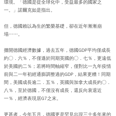
環境。「德國是從全球化中，受益最多的國家之
一。」諾爾克如是指出。
但，德國賴以為生的繁榮基礎，卻在近年漸漸崩
塌……。
攤開德國經濟數據，過去五年，德國GDP平均僅成長
約○．六％，不僅遜於同期英國的○．七％，更遠低
於美國的二％；若將時間軸縮窄，僅對比一九年疫情
前與二一年初經通膨調整過的GDP，結果更糟！同期
間，美國成長逾二．五％，英國與加拿大成長約○．
八％，至於德國，不僅沒有成長，還反向衰退近
一％，經濟表現居G7之末。
更甚者，今年五月，德國更是罕見出現三十多年來的