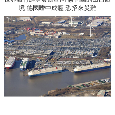
境 德國嗜中成癮 恐招來災難