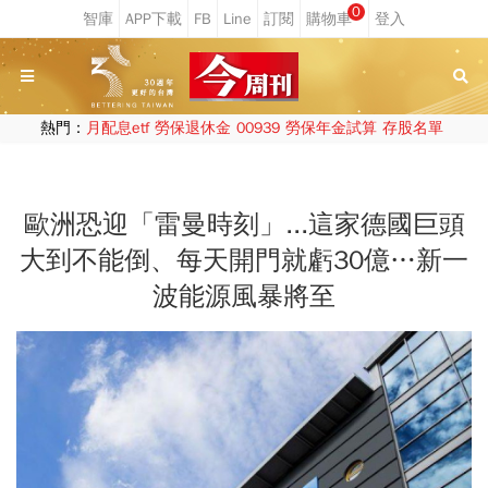
0
熱門：
月配息etf
勞保退休金
00939
勞保年金試算
存股名單
歐洲恐迎「雷曼時刻」...這家德國巨頭
大到不能倒、每天開門就虧30億…新一
波能源風暴將至