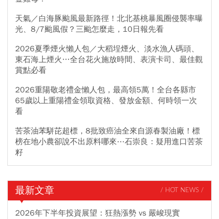
天氣／白海豚颱風最新路徑！北北基桃暴風圈侵襲率曝
光、8/7颱風假？三颱怎麼走，10日報先看
2026夏季煙火懶人包／大稻埕煙火、淡水漁人碼頭、
東石海上煙火…全台花火施放時間、表演卡司、最佳觀
賞點必看
2026重陽敬老禮金懶人包，最高領5萬！全台各縣市
65歲以上重陽禮金領取資格、發放金額、何時領一次
看
苦茶油苯駢芘超標，8批致癌油全來自源春製油廠！標
榜在地小農卻說不出原料哪來⋯石崇良：疑用進口苦茶
籽
最新文章
/ HOT NEWS /
2026年下半年投資展望：狂熱漲勢 vs 嚴峻現實