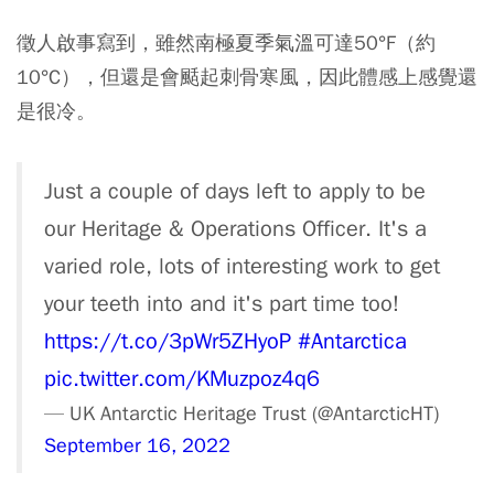
徵人啟事寫到，雖然南極夏季氣溫可達50°F（約
10°C），但還是會颳起刺骨寒風，因此體感上感覺還
是很冷。
Just a couple of days left to apply to be
our Heritage & Operations Officer. It's a
varied role, lots of interesting work to get
your teeth into and it's part time too!
https://t.co/3pWr5ZHyoP
#Antarctica
pic.twitter.com/KMuzpoz4q6
— UK Antarctic Heritage Trust (@AntarcticHT)
September 16, 2022