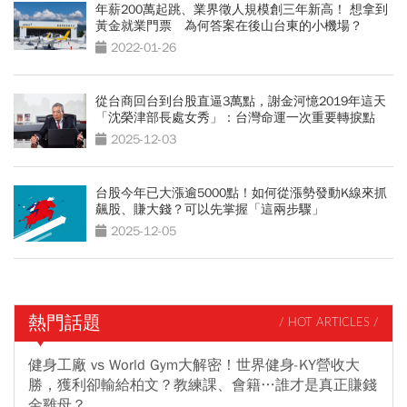
年薪200萬起跳、業界徵人規模創三年新高！ 想拿到
黃金就業門票 為何答案在後山台東的小機場？
2022-01-26
從台商回台到台股直逼3萬點，謝金河憶2019年這天
「沈榮津部長處女秀」：台灣命運一次重要轉捩點
2025-12-03
台股今年已大漲逾5000點！如何從漲勢發動K線來抓
飆股、賺大錢？可以先掌握「這兩步驟」
2025-12-05
熱門話題
/ HOT ARTICLES /
健身工廠 vs World Gym大解密！世界健身-KY營收大
勝，獲利卻輸給柏文？教練課、會籍…誰才是真正賺錢
金雞母？