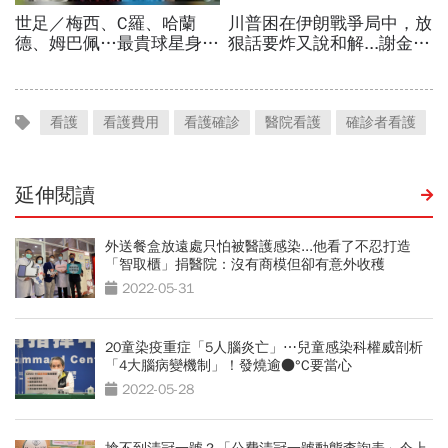
看護
看護費用
看護確診
醫院看護
確診者看護
延伸閱讀
外送餐盒放遠處只怕被醫護感染...他看了不忍打造
「智取櫃」捐醫院：沒有商模但卻有意外收穫
2022-05-31
20童染疫重症「5人腦炎亡」⋯兒童感染科權威剖析
「4大腦病變機制」！發燒逾●°C要當心
2022-05-28