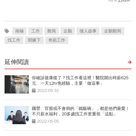
Ads by
要繼續等下去
能產業都離不開它
南極
工作
郵局
企鵝
徵人啟事
企鵝郵局
找工作
聞腋下
奇葩工作
延伸閱讀
你確診後康復了？找工作看這裡！醫院開出時薪625
元、一天12hr免經驗，主要「做這事」
2022-05-31
國營、官股或不會倒的「鐵飯碗」，都是他們最愛！
不只薪水福利，20多歲找工作更重視「這點」
2022-05-05