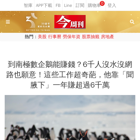
0
熱門：
美股
行事曆
勞保年資
股票抽籤
房地產
到南極數企鵝能賺錢？6千人沒水沒網
路也願意！這些工作超奇葩，他靠「聞
腋下」一年賺超過6千萬