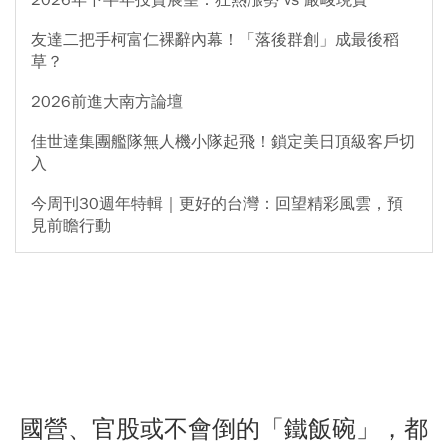
2026年下半年投資展望：狂熱漲勢 vs 嚴峻現實
友達二把手柯富仁裸辭內幕！「落後群創」成最後稻
草？
2026前進大南方論壇
佳世達集團艦隊無人機小隊起飛！鎖定美日頂級客戶切
入
今周刊30週年特輯｜更好的台灣：回望精彩風雲，預
見前瞻行動
國營、官股或不會倒的「鐵飯碗」，都