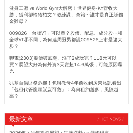
健身工廠 vs World Gym大解密！世界健身-KY營收大
勝，獲利卻輸給柏文？教練課、會籍…誰才是真正賺錢
金雞母？
009826「台版VT」可以買？股價、配息、成分股…和
全球VT哪不同，為何連周冠男都說009826上市是邁大
步？
聯電(2303)股價破底翻、漲了2成玩完？118元可以
買？展望大好為何外資3天賣超14.6萬張，可能原因曝
光
兆基百億財務危機！包租教母4年前收到房東私訊看出
「包租代管龍頭岌岌可危」：為何租約越多，風險越
高？
最新文章
/ HOT NEWS /