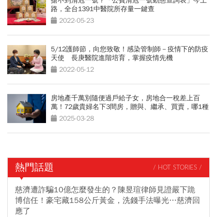
搶不到清冠一號？「公費清冠一號動態查詢表」今上
路，全台1391中醫院所存量一鍵查
2022-05-23
5/12護師節，向您致敬！感染管制師－疫情下的防疫
天使 長庚醫院進階培育，掌握疫情先機
2022-05-12
房地產千萬別隨便過戶給子女，房地合一稅差上百
萬！72歲貴婦名下3間房，贈與、繼承、買賣，哪1種
最節稅？
2025-03-28
熱門話題
/ HOT STORIES /
慈濟遭詐騙10億怎麼發生的？陳昱瑄律師見證嚴下跪
博信任！豪宅藏158公斤黃金，洗錢手法曝光…慈濟回
應了