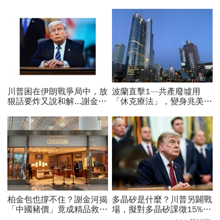
川普困在伊朗戰爭局中，放
波蘭直擊1—共產廢墟用
狠話要炸又說和解...謝金河
「休克療法」，變身兆美元
揭伊朗權力結構：制度決定
經濟體！「野牛瀕死」如何
一個國家的未來
花30年重新養活餵壯
柏金包也撐不住？謝金河揭
多晶矽是什麼？川普另闢戰
「中國豬價」竟成精品救命
場，擬對多晶矽課徵15%關
指標…內需不振愛馬仕恐怕
稅…劍指中國？晶片與太陽