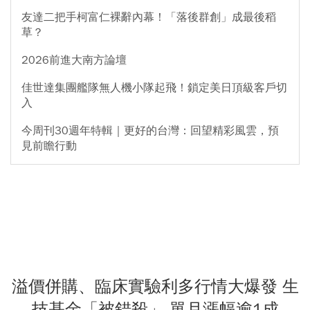
友達二把手柯富仁裸辭內幕！「落後群創」成最後稻
草？
2026前進大南方論壇
佳世達集團艦隊無人機小隊起飛！鎖定美日頂級客戶切
入
今周刊30週年特輯｜更好的台灣：回望精彩風雲，預
見前瞻行動
溢價併購、臨床實驗利多行情大爆發 生
技基金「被錯殺」 單月漲幅逾1成