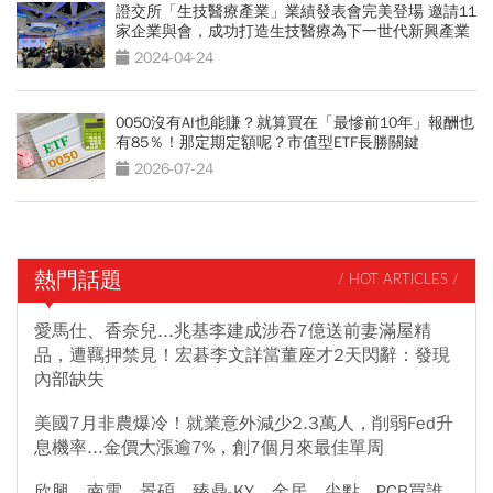
證交所「生技醫療產業」業績發表會完美登場 邀請11
家企業與會，成功打造生技醫療為下一世代新興產業
2024-04-24
0050沒有AI也能賺？就算買在「最慘前10年」報酬也
有85％！那定期定額呢？市值型ETF長勝關鍵
2026-07-24
熱門話題
/ HOT ARTICLES /
愛馬仕、香奈兒...兆基李建成涉吞7億送前妻滿屋精
品，遭羈押禁見！宏碁李文詳當董座才2天閃辭：發現
內部缺失
美國7月非農爆冷！就業意外減少2.3萬人，削弱Fed升
息機率...金價大漲逾7%，創7個月來最佳單周
欣興、南電、景碩、臻鼎-KY、金居、尖點...PCB買誰