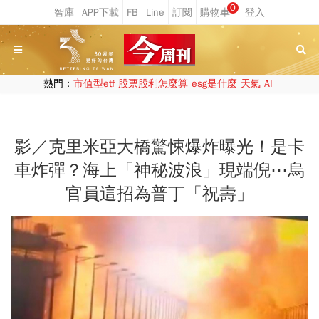
0
熱門：
市值型etf
股票股利怎麼算
esg是什麼
天氣
AI
影／克里米亞大橋驚悚爆炸曝光！是卡
車炸彈？海上「神秘波浪」現端倪⋯烏
官員這招為普丁「祝壽」