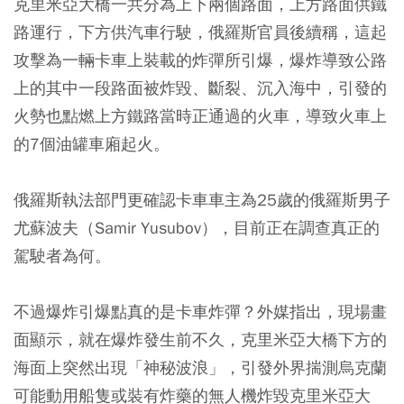
克里米亞大橋一共分為上下兩個路面，上方路面供鐵
路運行，下方供汽車行駛，俄羅斯官員後續稱，這起
攻擊為一輛卡車上裝載的炸彈所引爆，爆炸導致公路
上的其中一段路面被炸毀、斷裂、沉入海中，引發的
火勢也點燃上方鐵路當時正通過的火車，導致火車上
的7個油罐車廂起火。
俄羅斯執法部門更確認卡車車主為25歲的俄羅斯男子
尤蘇波夫（Samir Yusubov），目前正在調查真正的
駕駛者為何。
不過爆炸引爆點真的是卡車炸彈？外媒指出，現場畫
面顯示，就在爆炸發生前不久，克里米亞大橋下方的
海面上突然出現「神秘波浪」，引發外界揣測烏克蘭
可能動用船隻或裝有炸藥的無人機炸毀克里米亞大