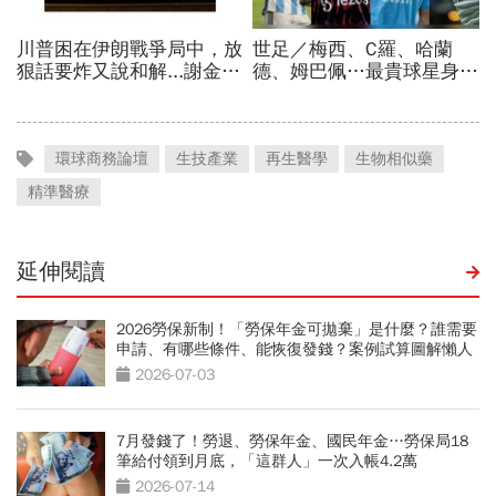
環球商務論壇
生技產業
再生醫學
生物相似藥
精準醫療
延伸閱讀
2026勞保新制！「勞保年金可拋棄」是什麼？誰需要
申請、有哪些條件、能恢復發錢？案例試算圖解懶人
包
2026-07-03
7月發錢了！勞退、勞保年金、國民年金…勞保局18
筆給付領到月底，「這群人」一次入帳4.2萬
2026-07-14