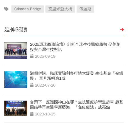
Crimean Bridge
克里米亞大橋
俄羅斯
延伸閱讀
2025環球商務論壇》剖析全球生技醫療趨勢 促美創
投與台灣生技對話
2025-09-19
溢價併購、臨床實驗利多行情大爆發 生技基金「被錯
殺」 單月漲幅逾1成
2022-07-20
台灣下一座護國神山在哪？生技醫療拚彎道超車 超基
因瞄準再生醫學新藍海 「免疫療法」成亮點
2023-10-25