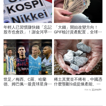
年輕人已習慣賺快錢「忘記
「大錢」開始改變方向！
股市也會跌」！謝金河早一
GPIF檢討資產配置，全球資
步示警南韓個股槓桿ETF會
金流向恐迎重大變局
出事：根本把投資人丟火坑
世足／梅西、C羅、哈蘭
稀土其實並不稀有，中國憑
德、姆巴佩…最貴球星身價
什麼壟斷9成提煉產能、掐
73億！選手排行出爐，法
住川普脖子？洪財隆解析：
Ads by
國560億是墊底球隊77倍
美中角力下，台灣最該擔心
的事