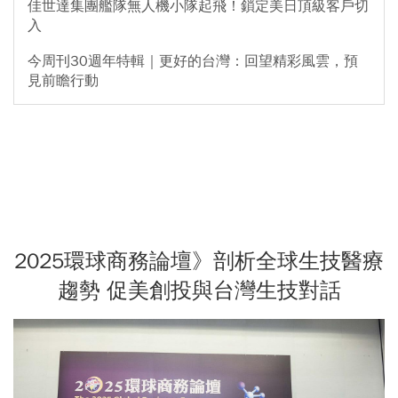
佳世達集團艦隊無人機小隊起飛！鎖定美日頂級客戶切
入
今周刊30週年特輯｜更好的台灣：回望精彩風雲，預
見前瞻行動
2025環球商務論壇》剖析全球生技醫療
趨勢 促美創投與台灣生技對話