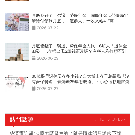
月底發錢了！勞退、勞保年金、國民年金...勞保局14
筆給付領到月底，「這群人」一次入帳4.2萬
2026-07-22
月底發錢了！勞退、勞保年金入帳，6類人「退休金
加發」...存摺出現2筆錢正常嗎？有些人為何領不到
2026-06-29
35歲提早退休要存多少錢？台大博士存千萬辭職「沒
有勞保勞退、最燒錢25年怎麼過」：小心這顆地雷燒
光存款
2026-07-27
熱門話題
/ HOT STORIES /
慈濟遭詐騙10億怎麼發生的？陳昱瑄律師見證嚴下跪