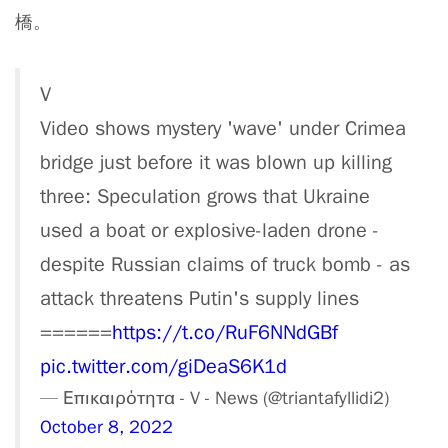
橋。
V
Video shows mystery 'wave' under Crimea
bridge just before it was blown up killing
three: Speculation grows that Ukraine
used a boat or explosive-laden drone -
despite Russian claims of truck bomb - as
attack threatens Putin's supply lines
======
https://t.co/RuF6NNdGBf
pic.twitter.com/giDeaS6K1d
— Επικαιρότητα - V - News (@triantafyllidi2)
October 8, 2022