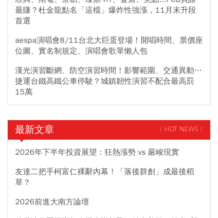
最賺？杜金龍點名「這檔」爆炸性強漲，11月末升段
首選
aespa演唱會8/11台北大巨蛋登場！開唱時間、票價座
位圖、實名制規定、演唱會歌單懶人包
漢光演習斷網、防空演習時間！影響範圍、交通異動…
捷運台鐵高鐵公車停駛？城鎮韌性演習不配合最高罰
15萬
最新文章
/ HOT NEWS /
2026年下半年投資展望：狂熱漲勢 vs 嚴峻現實
友達二把手柯富仁裸辭內幕！「落後群創」成最後稻
草？
2026前進大南方論壇