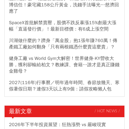
博信任！豪宅藏158公斤黃金，洗錢手法曝光…慈濟回
應了
SpaceX首批解禁賣壓，股價不跌反暴漲15%創最大漲
幅「直逼發行價」！最新目標價：有6成上漲空間
川湖做什麼的？躋身「萬金股」抱1張年賺760萬！傳
產鐵工廠如何翻身「只有兩根鐵憑什麼賣這麼貴」？
健身工廠 vs World Gym大解密！世界健身-KY營收大
勝，獲利卻輸給柏文？教練課、會籍…誰才是真正賺錢
金雞母？
2027(116年)行事曆／明年過年時間、春節放幾天、寒
假暑假日期？連假3天以上有9個：請假攻略懶人包
最新文章
/ HOT NEWS /
2026年下半年投資展望：狂熱漲勢 vs 嚴峻現實