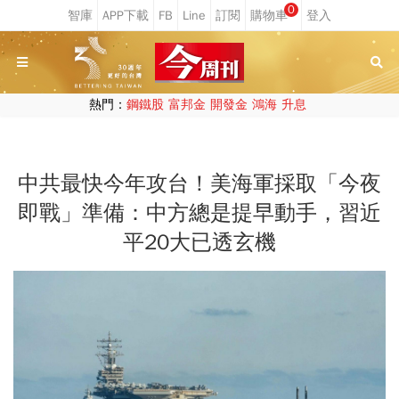
0
熱門：
鋼鐵股
富邦金
開發金
鴻海
升息
中共最快今年攻台！美海軍採取「今夜
即戰」準備：中方總是提早動手，習近
平20大已透玄機