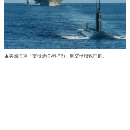
▲美國海軍「雷根號(CVN-76)」航空母艦戰鬥群。