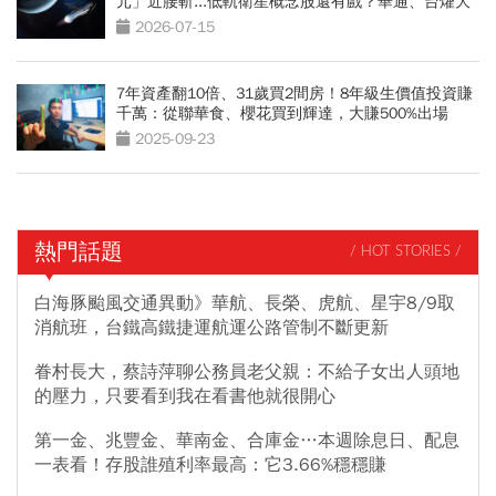
元」近腰斬...低軌衛星概念股還有戲？華通、台燿大
反攻
2026-07-15
7年資產翻10倍、31歲買2間房！8年級生價值投資賺
千萬：從聯華食、櫻花買到輝達，大賺500%出場
2025-09-23
熱門話題
/ HOT STORIES /
白海豚颱風交通異動》華航、長榮、虎航、星宇8/9取
消航班，台鐵高鐵捷運航運公路管制不斷更新
眷村長大，蔡詩萍聊公務員老父親：不給子女出人頭地
的壓力，只要看到我在看書他就很開心
第一金、兆豐金、華南金、合庫金…本週除息日、配息
一表看！存股誰殖利率最高：它3.66%穩穩賺