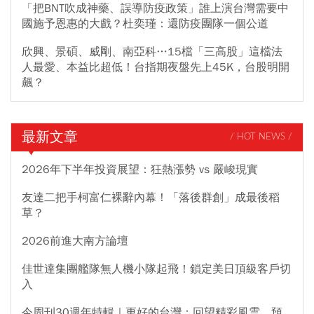
「把BNT吹成神藥、誤導防疫政策」誰上演台灣需要中
國施予恩惠的大戲？杜奕瑾：還防疫團隊一個公道
欣興、景碩、威剛、南亞科…15檔「三高股」這檔法
人最愛、本益比超低！台指期夜盤先上45K，台股明開
飆？
最新文章
/ HOT NEWS /
2026年下半年投資展望：狂熱漲勢 vs 嚴峻現實
友達二把手柯富仁裸辭內幕！「落後群創」成最後稻
草？
2026前進大南方論壇
佳世達集團艦隊無人機小隊起飛！鎖定美日頂級客戶切
入
今周刊30週年特輯｜更好的台灣：回望精彩風雲，預