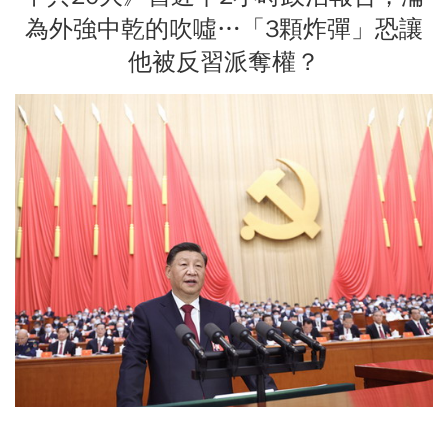
為外強中乾的吹噓…「3顆炸彈」恐讓
他被反習派奪權？