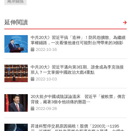
兩岸關係
延伸閱讀
中共20大》習近平搞「造神」！防民怨擴散、為繼續
掌權鋪路，一次看懂他連任可能對台灣帶來的3個影
響
2022-10-16
中共20大》習近平邁向第3任期、誰會成為李克強接
班人？一文掌握中國政治大戲4重點
2022-10-03
20大前夕中國成陰謀論溫床 習近平「被軟禁」傳言
背後，藏著3個令他頭痛的難題…
2022-09-28
昇達科暫停交易原因揭曉！股價「2200元→1195