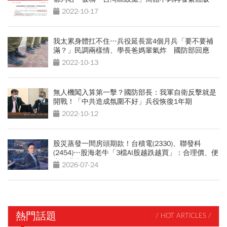
2022-10-17
我太累身體扛不住…兵役延長當4個月兵「要不要補
滿？」民調兩樣情、學長爸媽輩氣炸 國防部回應
2022-10-13
無人機闖入算第一擊？國防部長：我軍自衛反擊就是
開戰！「中共造成氛圍不好」兵役恢復1年期
2022-10-12
股災蒸發一間房頭期款！台積電(2330)、聯發科
(2454)…股海老牛「3檔AI股越跌越買」：合理價、便
宜價曝光
2026-07-24
熱門話題
/ HOT ARTICLES /