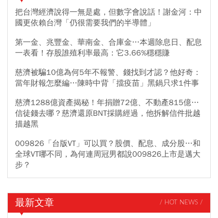
把台灣經濟說得一無是處，但數字會說話！謝金河：中
國更依賴台灣「仍很需要我們的半導體」
第一金、兆豐金、華南金、合庫金…本週除息日、配息
一表看！存股誰殖利率最高：它3.66%穩穩賺
慈濟被騙10億為何5年不報警、錢找到才認？他好奇：
當年財報怎麼編…陳時中背「擋疫苗」黑鍋只求1件事
慈濟1288億資產揭秘！年捐贈72億、不動產815億…
信徒錢去哪？慈濟還原BNT採購經過，他拆解信件批越
描越黑
009826「台版VT」可以買？股價、配息、成分股…和
全球VT哪不同，為何連周冠男都說009826上市是邁大
步？
最新文章
/ HOT NEWS /