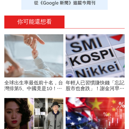
你可能還想看
全球出生率最低前十名，台
年輕人已習慣賺快錢「忘記
灣排第5、中國竟是10！亞
股市也會跌」！謝金河早一
洲4國入榜「無聲危機」，
步示警南韓個股槓桿ETF會
經濟壓力成天然避孕藥？
出事：根本把投資人丟火坑