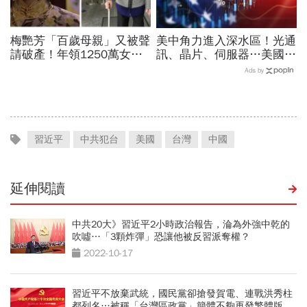
梅艷芳「百歲母親」又被聲
美中角力進入深水區！光通
請破產！年領1250萬女兒
訊、晶片、伺服器…美國制
遺產不夠花，曾稱「生活苦
裁加碼，謝金河示警台灣
Ads by
悶」想多拿錢環遊世界
「這類人」處境危險又困難
習近平
中共犯台
美國
台灣
中國
延伸閱讀
中共20大》習近平2小時政治報告，淪為外強中乾的
吹噓…「3顆炸彈」恐讓他被反習派奪權？
2022-10-17
習近平不放棄武統，國民黨卻搶發賀電、連戰洪秀柱
都列名…被稱「台灣區政黨」簡體不夠再發繁體版